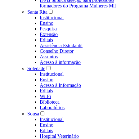
IFPB publica seleção para professores
formadores do Programa Mulheres Mil
Santa Rita
Institucional
Ensino
Pesquisa
Extensão
Editais
Assistência Estudantil
Conselho Diretor
Assuntos
Acesso à informação
Soledade
Institucional
Ensino
Acesso à Informação
Editais
Wi-Fi
Biblioteca
Laboratórios
Sousa
Institucional
Ensino
Editais
Hospital Veterinário