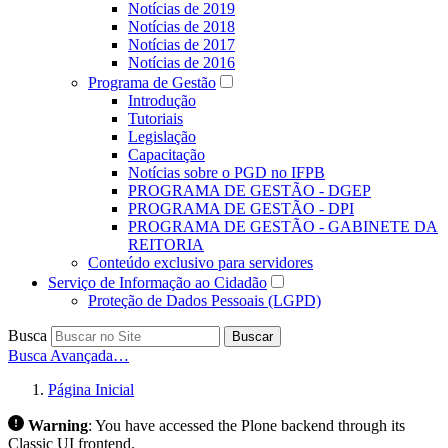
Notícias de 2019
Notícias de 2018
Notícias de 2017
Notícias de 2016
Programa de Gestão
Introdução
Tutoriais
Legislação
Capacitação
Notícias sobre o PGD no IFPB
PROGRAMA DE GESTÃO - DGEP
PROGRAMA DE GESTÃO - DPI
PROGRAMA DE GESTÃO - GABINETE DA
REITORIA
Conteúdo exclusivo para servidores
Serviço de Informação ao Cidadão
Proteção de Dados Pessoais (LGPD)
Busca
Buscar
Busca Avançada…
Página Inicial
Warning
:
You have accessed the Plone backend through its
Classic UI frontend.