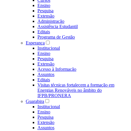
Cursos
Ensino
Pesquisa
Extensão
Administração
Assistência Estudantil
Editais
Programa de Gestão
Esperança
Institucional
Ensino
Pesquisa
Extensão
Acesso à Informação
Assuntos
Editais
Visitas técnicas fortalecem a formação em
Energias Renováveis no âmbito do
IFPB/PRONERA
Guarabira
Institucional
Ensino
Pesquisa
Extensão
Assuntos