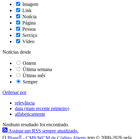
Imagem
Link
Notícia
Página
Pessoa
Serviço
Vídeo
Notícias desde
Ontem
Última semana
Último mês
Sempre
Ordenar por
relevância
data (mais recente primeiro)
alfabeticamente
Nenhum resultado foi encontrado.
Assinar um RSS sempre atualizado.
®
O
Plone
- CMS/WCM de Código Aberto
tem
©
2000-2026 pela