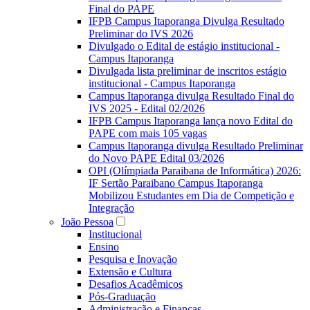
Final do PAPE
IFPB Campus Itaporanga Divulga Resultado
Preliminar do IVS 2026
Divulgado o Edital de estágio institucional -
Campus Itaporanga
Divulgada lista preliminar de inscritos estágio
institucional - Campus Itaporanga
Campus Itaporanga divulga Resultado Final do
IVS 2025 - Edital 02/2026
IFPB Campus Itaporanga lança novo Edital do
PAPE com mais 105 vagas
Campus Itaporanga divulga Resultado Preliminar
do Novo PAPE Edital 03/2026
OPI (Olímpiada Paraibana de Informática) 2026:
IF Sertão Paraibano Campus Itaporanga
Mobilizou Estudantes em Dia de Competição e
Integração
João Pessoa
Institucional
Ensino
Pesquisa e Inovação
Extensão e Cultura
Desafios Acadêmicos
Pós-Graduação
Administração e Finanças