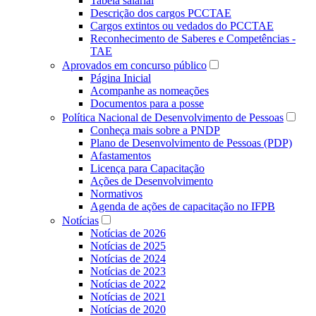
Tabela salarial
Descrição dos cargos PCCTAE
Cargos extintos ou vedados do PCCTAE
Reconhecimento de Saberes e Competências -
TAE
Aprovados em concurso público
Página Inicial
Acompanhe as nomeações
Documentos para a posse
Política Nacional de Desenvolvimento de Pessoas
Conheça mais sobre a PNDP
Plano de Desenvolvimento de Pessoas (PDP)
Afastamentos
Licença para Capacitação
Ações de Desenvolvimento
Normativos
Agenda de ações de capacitação no IFPB
Notícias
Notícias de 2026
Notícias de 2025
Notícias de 2024
Notícias de 2023
Notícias de 2022
Notícias de 2021
Notícias de 2020