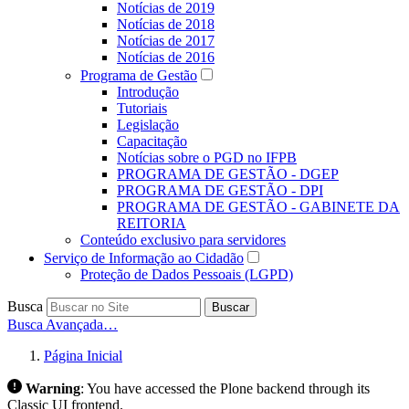
Notícias de 2019
Notícias de 2018
Notícias de 2017
Notícias de 2016
Programa de Gestão
Introdução
Tutoriais
Legislação
Capacitação
Notícias sobre o PGD no IFPB
PROGRAMA DE GESTÃO - DGEP
PROGRAMA DE GESTÃO - DPI
PROGRAMA DE GESTÃO - GABINETE DA
REITORIA
Conteúdo exclusivo para servidores
Serviço de Informação ao Cidadão
Proteção de Dados Pessoais (LGPD)
Busca
Buscar
Busca Avançada…
Página Inicial
Warning
:
You have accessed the Plone backend through its
Classic UI frontend.