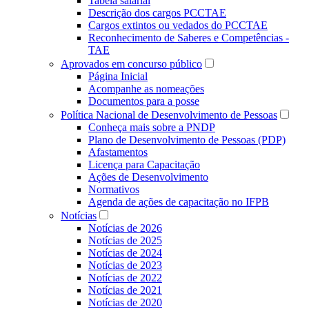
Tabela salarial
Descrição dos cargos PCCTAE
Cargos extintos ou vedados do PCCTAE
Reconhecimento de Saberes e Competências -
TAE
Aprovados em concurso público
Página Inicial
Acompanhe as nomeações
Documentos para a posse
Política Nacional de Desenvolvimento de Pessoas
Conheça mais sobre a PNDP
Plano de Desenvolvimento de Pessoas (PDP)
Afastamentos
Licença para Capacitação
Ações de Desenvolvimento
Normativos
Agenda de ações de capacitação no IFPB
Notícias
Notícias de 2026
Notícias de 2025
Notícias de 2024
Notícias de 2023
Notícias de 2022
Notícias de 2021
Notícias de 2020