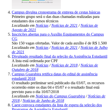
Campus divulga cronograma de entrega de cestas básicas
Primeiro grupo será o das duas chamadas realizadas para
estudantes dos cursos técnicos
Localizado em
Notícias
/
Notícias de 2021
/
Notícias de
Agosto de 2021
Inscrições abertas para o Auxílio Equipamentos do Campus
CG
São 150 vagas ofertadas. Valor de cada auxílio é de R$ 1.500
Localizado em
Notícias
/
Notícias de 2021
/
Notícias de Julho
de 2021
Divulgado resultado final da seleção da Assistência Estudantil
A lista está ordenada por CPF
Localizado em
Notícias
/
Notícias de 2018
/
Notícias de
Outubro de 2018
Campus Guarabira retifica datas do edital de assistência
estudantil 2018
O resultado preliminar será publicado dia 03/07, os recursos
ocorrerão entre os dias 04 e 05/07 e o resultado final está
previsto para o dia 10/07/2018
Localizado em
Notícias do Campus Guarabira
/
Notícias de
2018
/
Notícias de Junho de 2018
Caest convoca estudantes da lista de espera da seleção dos
Programas de Assistência Estudantil