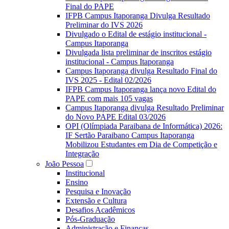
Final do PAPE
IFPB Campus Itaporanga Divulga Resultado
Preliminar do IVS 2026
Divulgado o Edital de estágio institucional -
Campus Itaporanga
Divulgada lista preliminar de inscritos estágio
institucional - Campus Itaporanga
Campus Itaporanga divulga Resultado Final do
IVS 2025 - Edital 02/2026
IFPB Campus Itaporanga lança novo Edital do
PAPE com mais 105 vagas
Campus Itaporanga divulga Resultado Preliminar
do Novo PAPE Edital 03/2026
OPI (Olímpiada Paraibana de Informática) 2026:
IF Sertão Paraibano Campus Itaporanga
Mobilizou Estudantes em Dia de Competição e
Integração
João Pessoa
Institucional
Ensino
Pesquisa e Inovação
Extensão e Cultura
Desafios Acadêmicos
Pós-Graduação
Administração e Finanças