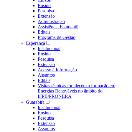
Cursos
Ensino
Pesquisa
Extensão
Administração
Assistência Estudantil
Editais
Programa de Gestão
Esperança
Institucional
Ensino
Pesquisa
Extensão
Acesso à Informação
Assuntos
Editais
Visitas técnicas fortalecem a formação em
Energias Renováveis no âmbito do
IFPB/PRONERA
Guarabira
Institucional
Ensino
Pesquisa
Extensão
Assuntos