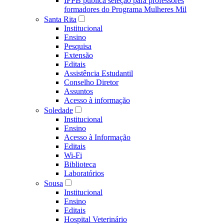
IFPB publica seleção para professores
formadores do Programa Mulheres Mil
Santa Rita
Institucional
Ensino
Pesquisa
Extensão
Editais
Assistência Estudantil
Conselho Diretor
Assuntos
Acesso à informação
Soledade
Institucional
Ensino
Acesso à Informação
Editais
Wi-Fi
Biblioteca
Laboratórios
Sousa
Institucional
Ensino
Editais
Hospital Veterinário