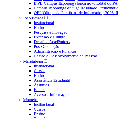
IFPB Campus Itaporanga lança novo Edital do P
Campus Itaporanga divulga Resultado Preliminar
OPI (Olímpiada Paraibana de Informática) 2026: 
João Pessoa
Institucional
Ensino
Pesquisa e Inovação
Extensão e Cultura
Desafios Acadêmicos
Pós-Graduação
Administração e Finanças
Gestão e Desenvolvimento de Pessoas
Mangabeira
Institucional
Cursos
Ensino
Assistência Estudantil
Assuntos
Editais
Acesso à Informação
Monteiro
Institucional
Cursos
Ensino