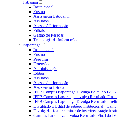
Itabaiana
Institucional
Ensino
Assistência Estudantil
Assuntos
Acesso à Informação
Editais
Gestão de Pessoas
Tecnologia da Informação
Itaporanga
Institucional
Ensino
Pesquisa
Extensão
Administração
Editais
Assuntos
Acesso à Informação
Assistência Estudantil
IFPB Campus Itaporanga Divulga Edital do IVS 
IFPB Campus Itaporanga divulga Resultado Fina
IFPB Campus Itaporanga Divulga Resultado Preli
Divulgado o Edital de estágio institucional - Camp
Divulgada lista preliminar de inscritos estágio ins
Campus Itaporanga divulga Resultado Final do IV