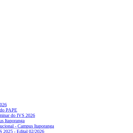
2026
l do PAPE
minar do IVS 2026
us Itaporanga
titucional - Campus Itaporanga
S 2025 - Edital 02/2026