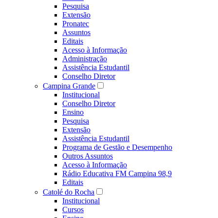
Pesquisa
Extensão
Pronatec
Assuntos
Editais
Acesso à Informação
Administração
Assistência Estudantil
Conselho Diretor
Campina Grande
Institucional
Conselho Diretor
Ensino
Pesquisa
Extensão
Assistência Estudantil
Programa de Gestão e Desempenho
Outros Assuntos
Acesso à Informação
Rádio Educativa FM Campina 98,9
Editais
Catolé do Rocha
Institucional
Cursos