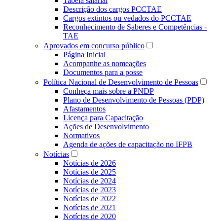
Tabela salarial
Descrição dos cargos PCCTAE
Cargos extintos ou vedados do PCCTAE
Reconhecimento de Saberes e Competências -
TAE
Aprovados em concurso público
Página Inicial
Acompanhe as nomeações
Documentos para a posse
Política Nacional de Desenvolvimento de Pessoas
Conheça mais sobre a PNDP
Plano de Desenvolvimento de Pessoas (PDP)
Afastamentos
Licença para Capacitação
Ações de Desenvolvimento
Normativos
Agenda de ações de capacitação no IFPB
Notícias
Notícias de 2026
Notícias de 2025
Notícias de 2024
Notícias de 2023
Notícias de 2022
Notícias de 2021
Notícias de 2020