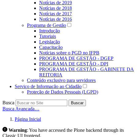
Notícias de 2019
Notícias de 2018
Notícias de 2017
Notícias de 2016
Programa de Gestão
Introdução
Tutoriais
Legislação
Capacitação
Notícias sobre o PGD no IFPB
PROGRAMA DE GESTÃO - DGEP
PROGRAMA DE GESTÃO - DPI
PROGRAMA DE GESTÃO - GABINETE DA
REITORIA
Conteúdo exclusivo para servidores
Serviço de Informação ao Cidadão
Proteção de Dados Pessoais (LGPD)
Busca
Buscar
Busca Avançada…
Página Inicial
Warning
:
You have accessed the Plone backend through its
Classic UI frontend.