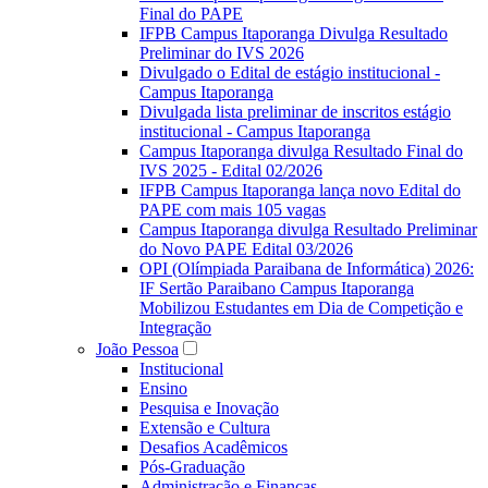
Final do PAPE
IFPB Campus Itaporanga Divulga Resultado
Preliminar do IVS 2026
Divulgado o Edital de estágio institucional -
Campus Itaporanga
Divulgada lista preliminar de inscritos estágio
institucional - Campus Itaporanga
Campus Itaporanga divulga Resultado Final do
IVS 2025 - Edital 02/2026
IFPB Campus Itaporanga lança novo Edital do
PAPE com mais 105 vagas
Campus Itaporanga divulga Resultado Preliminar
do Novo PAPE Edital 03/2026
OPI (Olímpiada Paraibana de Informática) 2026:
IF Sertão Paraibano Campus Itaporanga
Mobilizou Estudantes em Dia de Competição e
Integração
João Pessoa
Institucional
Ensino
Pesquisa e Inovação
Extensão e Cultura
Desafios Acadêmicos
Pós-Graduação
Administração e Finanças