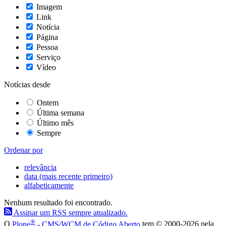
Imagem
Link
Notícia
Página
Pessoa
Serviço
Vídeo
Notícias desde
Ontem
Última semana
Último mês
Sempre
Ordenar por
relevância
data (mais recente primeiro)
alfabeticamente
Nenhum resultado foi encontrado.
Assinar um RSS sempre atualizado.
®
O
Plone
- CMS/WCM de Código Aberto
tem
©
2000-2026 pela