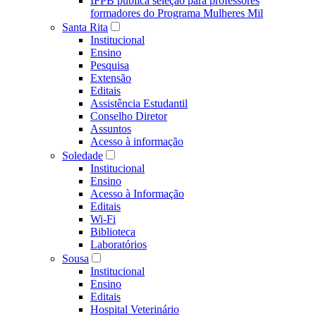
IFPB publica seleção para professores
formadores do Programa Mulheres Mil
Santa Rita
Institucional
Ensino
Pesquisa
Extensão
Editais
Assistência Estudantil
Conselho Diretor
Assuntos
Acesso à informação
Soledade
Institucional
Ensino
Acesso à Informação
Editais
Wi-Fi
Biblioteca
Laboratórios
Sousa
Institucional
Ensino
Editais
Hospital Veterinário