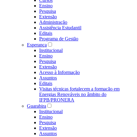
Cursos
Ensino
Pesquisa
Extensão
Administração
Assistência Estudantil
Editais
Programa de Gestão
Esperança
Institucional
Ensino
Pesquisa
Extensão
Acesso à Informação
Assuntos
Editais
Visitas técnicas fortalecem a formação em
Energias Renováveis no âmbito do
IFPB/PRONERA
Guarabira
Institucional
Ensino
Pesquisa
Extensão
Assuntos