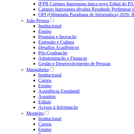
IFPB Campus Itaporanga lança novo Edital do P
Campus Itaporanga divulga Resultado Preliminar
OPI (Olímpiada Paraibana de Informática) 2026: 
João Pessoa
Institucional
Ensino
Pesquisa e Inovação
Extensão e Cultura
Desafios Acadêmicos
Pós-Graduação
Administração e Finanças
Gestão e Desenvolvimento de Pessoas
Mangabeira
Institucional
Cursos
Ensino
Assistência Estudantil
Assuntos
Editais
Acesso à Informação
Monteiro
Institucional
Cursos
Ensino