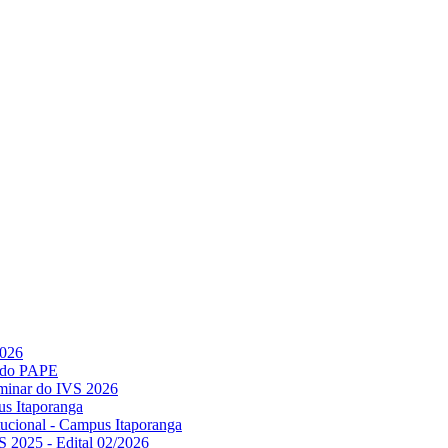
2026
l do PAPE
minar do IVS 2026
us Itaporanga
titucional - Campus Itaporanga
S 2025 - Edital 02/2026