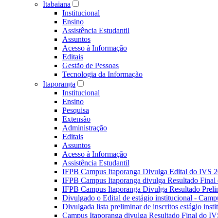
Itabaiana
Institucional
Ensino
Assistência Estudantil
Assuntos
Acesso à Informação
Editais
Gestão de Pessoas
Tecnologia da Informação
Itaporanga
Institucional
Ensino
Pesquisa
Extensão
Administração
Editais
Assuntos
Acesso à Informação
Assistência Estudantil
IFPB Campus Itaporanga Divulga Edital do IVS 
IFPB Campus Itaporanga divulga Resultado Fina
IFPB Campus Itaporanga Divulga Resultado Preli
Divulgado o Edital de estágio institucional - Camp
Divulgada lista preliminar de inscritos estágio ins
Campus Itaporanga divulga Resultado Final do IV