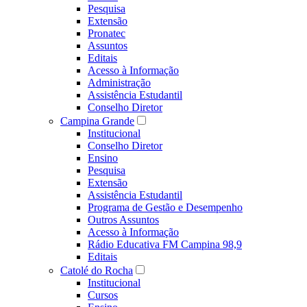
Pesquisa
Extensão
Pronatec
Assuntos
Editais
Acesso à Informação
Administração
Assistência Estudantil
Conselho Diretor
Campina Grande
Institucional
Conselho Diretor
Ensino
Pesquisa
Extensão
Assistência Estudantil
Programa de Gestão e Desempenho
Outros Assuntos
Acesso à Informação
Rádio Educativa FM Campina 98,9
Editais
Catolé do Rocha
Institucional
Cursos