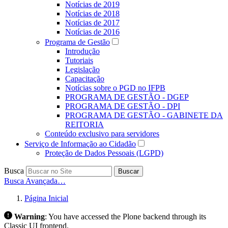
Notícias de 2019
Notícias de 2018
Notícias de 2017
Notícias de 2016
Programa de Gestão
Introdução
Tutoriais
Legislação
Capacitação
Notícias sobre o PGD no IFPB
PROGRAMA DE GESTÃO - DGEP
PROGRAMA DE GESTÃO - DPI
PROGRAMA DE GESTÃO - GABINETE DA
REITORIA
Conteúdo exclusivo para servidores
Serviço de Informação ao Cidadão
Proteção de Dados Pessoais (LGPD)
Busca
Buscar
Busca Avançada…
Página Inicial
Warning
:
You have accessed the Plone backend through its
Classic UI frontend.