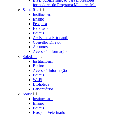
IFPB publica seleção para professores
formadores do Programa Mulheres Mil
Santa Rita
Institucional
Ensino
Pesquisa
Extensão
Editais
Assistência Estudantil
Conselho Diretor
Assuntos
Acesso à informação
Soledade
Institucional
Ensino
Acesso à Informação
Editais
Wi-Fi
Biblioteca
Laboratórios
Sousa
Institucional
Ensino
Editais
Hospital Veterinário