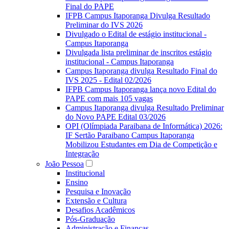
Final do PAPE
IFPB Campus Itaporanga Divulga Resultado
Preliminar do IVS 2026
Divulgado o Edital de estágio institucional -
Campus Itaporanga
Divulgada lista preliminar de inscritos estágio
institucional - Campus Itaporanga
Campus Itaporanga divulga Resultado Final do
IVS 2025 - Edital 02/2026
IFPB Campus Itaporanga lança novo Edital do
PAPE com mais 105 vagas
Campus Itaporanga divulga Resultado Preliminar
do Novo PAPE Edital 03/2026
OPI (Olímpiada Paraibana de Informática) 2026:
IF Sertão Paraibano Campus Itaporanga
Mobilizou Estudantes em Dia de Competição e
Integração
João Pessoa
Institucional
Ensino
Pesquisa e Inovação
Extensão e Cultura
Desafios Acadêmicos
Pós-Graduação
Administração e Finanças