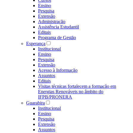
Cursos
Ensino
Pesquisa
Extensão
Administração
Assistência Estudantil
Editais
Programa de Gestão
Esperança
Institucional
Ensino
Pesquisa
Extensão
Acesso à Informação
Assuntos
Editais
Visitas técnicas fortalecem a formação em
Energias Renováveis no âmbito do
IFPB/PRONERA
Guarabira
Institucional
Ensino
Pesquisa
Extensão
Assuntos