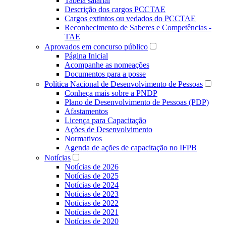
Tabela salarial
Descrição dos cargos PCCTAE
Cargos extintos ou vedados do PCCTAE
Reconhecimento de Saberes e Competências -
TAE
Aprovados em concurso público
Página Inicial
Acompanhe as nomeações
Documentos para a posse
Política Nacional de Desenvolvimento de Pessoas
Conheça mais sobre a PNDP
Plano de Desenvolvimento de Pessoas (PDP)
Afastamentos
Licença para Capacitação
Ações de Desenvolvimento
Normativos
Agenda de ações de capacitação no IFPB
Notícias
Notícias de 2026
Notícias de 2025
Notícias de 2024
Notícias de 2023
Notícias de 2022
Notícias de 2021
Notícias de 2020