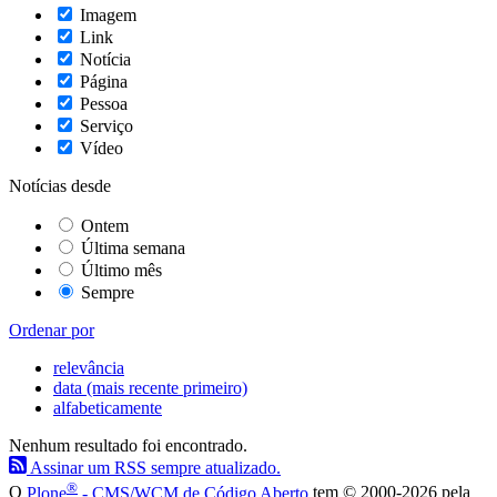
Imagem
Link
Notícia
Página
Pessoa
Serviço
Vídeo
Notícias desde
Ontem
Última semana
Último mês
Sempre
Ordenar por
relevância
data (mais recente primeiro)
alfabeticamente
Nenhum resultado foi encontrado.
Assinar um RSS sempre atualizado.
®
O
Plone
- CMS/WCM de Código Aberto
tem
©
2000-2026 pela