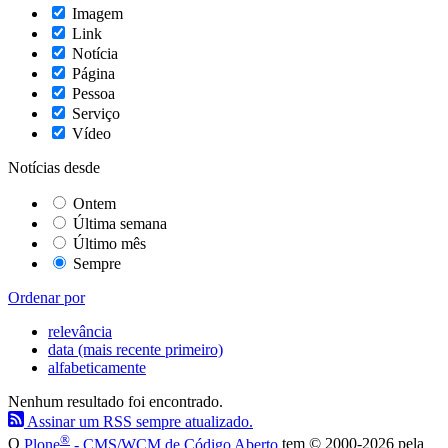
Imagem
Link
Notícia
Página
Pessoa
Serviço
Vídeo
Notícias desde
Ontem
Última semana
Último mês
Sempre
Ordenar por
relevância
data (mais recente primeiro)
alfabeticamente
Nenhum resultado foi encontrado.
Assinar um RSS sempre atualizado.
®
O
Plone
- CMS/WCM de Código Aberto
tem
©
2000-2026 pela