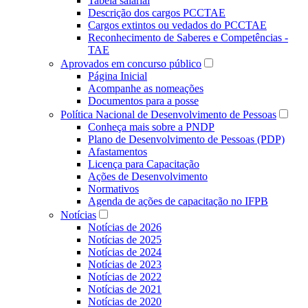
Tabela salarial
Descrição dos cargos PCCTAE
Cargos extintos ou vedados do PCCTAE
Reconhecimento de Saberes e Competências -
TAE
Aprovados em concurso público
Página Inicial
Acompanhe as nomeações
Documentos para a posse
Política Nacional de Desenvolvimento de Pessoas
Conheça mais sobre a PNDP
Plano de Desenvolvimento de Pessoas (PDP)
Afastamentos
Licença para Capacitação
Ações de Desenvolvimento
Normativos
Agenda de ações de capacitação no IFPB
Notícias
Notícias de 2026
Notícias de 2025
Notícias de 2024
Notícias de 2023
Notícias de 2022
Notícias de 2021
Notícias de 2020