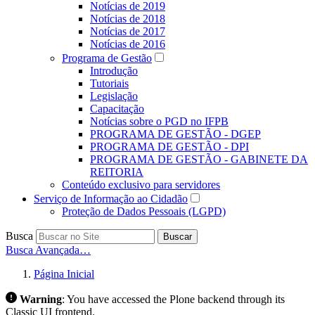
Notícias de 2019
Notícias de 2018
Notícias de 2017
Notícias de 2016
Programa de Gestão
Introdução
Tutoriais
Legislação
Capacitação
Notícias sobre o PGD no IFPB
PROGRAMA DE GESTÃO - DGEP
PROGRAMA DE GESTÃO - DPI
PROGRAMA DE GESTÃO - GABINETE DA
REITORIA
Conteúdo exclusivo para servidores
Serviço de Informação ao Cidadão
Proteção de Dados Pessoais (LGPD)
Busca
Buscar
Busca Avançada…
Página Inicial
Warning
:
You have accessed the Plone backend through its
Classic UI frontend.