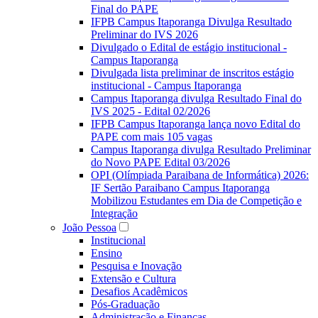
Final do PAPE
IFPB Campus Itaporanga Divulga Resultado
Preliminar do IVS 2026
Divulgado o Edital de estágio institucional -
Campus Itaporanga
Divulgada lista preliminar de inscritos estágio
institucional - Campus Itaporanga
Campus Itaporanga divulga Resultado Final do
IVS 2025 - Edital 02/2026
IFPB Campus Itaporanga lança novo Edital do
PAPE com mais 105 vagas
Campus Itaporanga divulga Resultado Preliminar
do Novo PAPE Edital 03/2026
OPI (Olímpiada Paraibana de Informática) 2026:
IF Sertão Paraibano Campus Itaporanga
Mobilizou Estudantes em Dia de Competição e
Integração
João Pessoa
Institucional
Ensino
Pesquisa e Inovação
Extensão e Cultura
Desafios Acadêmicos
Pós-Graduação
Administração e Finanças