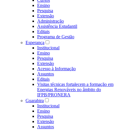
Cursos
Ensino
Pesquisa
Extensão
Administração
Assistência Estudantil
Editais
Programa de Gestão
Esperança
Institucional
Ensino
Pesquisa
Extensão
Acesso à Informação
Assuntos
Editais
Visitas técnicas fortalecem a formação em
Energias Renováveis no âmbito do
IFPB/PRONERA
Guarabira
Institucional
Ensino
Pesquisa
Extensão
Assuntos