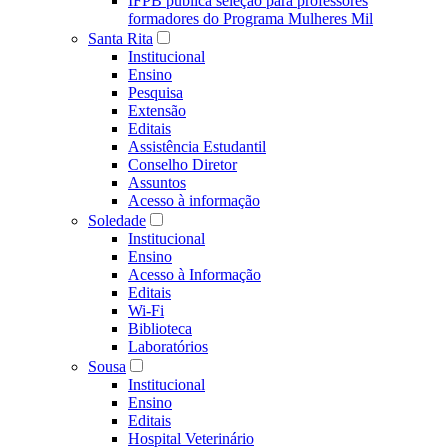
IFPB publica seleção para professores
formadores do Programa Mulheres Mil
Santa Rita
Institucional
Ensino
Pesquisa
Extensão
Editais
Assistência Estudantil
Conselho Diretor
Assuntos
Acesso à informação
Soledade
Institucional
Ensino
Acesso à Informação
Editais
Wi-Fi
Biblioteca
Laboratórios
Sousa
Institucional
Ensino
Editais
Hospital Veterinário