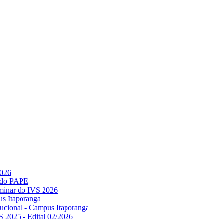
2026
l do PAPE
minar do IVS 2026
us Itaporanga
titucional - Campus Itaporanga
S 2025 - Edital 02/2026