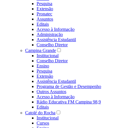
Pesquisa
Extensão
Pronatec
Assuntos
Editais
Acesso à Informação
Administração
Assistência Estudantil
Conselho Diretor
Campina Grande
Institucional
Conselho Diretor
Ensino
Pesquisa
Extensão
Assistência Estudantil
Programa de Gestão e Desempenho
Outros Assuntos
Acesso à Informação
Rádio Educativa FM Campina 98,9
Editais
Catolé do Rocha
Institucional
Cursos