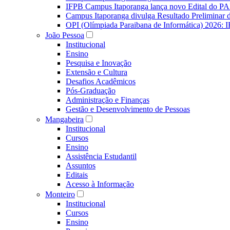
IFPB Campus Itaporanga lança novo Edital do P
Campus Itaporanga divulga Resultado Preliminar
OPI (Olímpiada Paraibana de Informática) 2026: 
João Pessoa
Institucional
Ensino
Pesquisa e Inovação
Extensão e Cultura
Desafios Acadêmicos
Pós-Graduação
Administração e Finanças
Gestão e Desenvolvimento de Pessoas
Mangabeira
Institucional
Cursos
Ensino
Assistência Estudantil
Assuntos
Editais
Acesso à Informação
Monteiro
Institucional
Cursos
Ensino