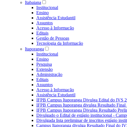
Itabaiana
Institucional
Ensino
Assistência Estudantil
Assuntos
Acesso à Informação
Editais
Gestão de Pessoas
Tecnologia da Informação
Itaporanga
Institucional
Ensino
Pesquisa
Extensão
Administração
Editais
Assuntos
Acesso à Informação
Assistência Estudantil
IFPB Campus Itaporanga Divulga Edital do IVS 
IFPB Campus Itaporanga divulga Resultado Fina
IFPB Campus Itaporanga Divulga Resultado Preli
Divulgado o Edital de estágio institucional - Camp
Divulgada lista preliminar de inscritos estágio ins
Campus Itaporanga divulga Resultado Final do IV