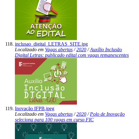
inclusao_digital_LETRAS_SITE.jpg
Localizado em
Vagas abertas
/
2020
/
Auxílio Inclusão
Digital Letras: publicado edital com vagas remanescentes
Inovação IFPB.jpeg
Localizado em
Vagas abertas
/
2020
/
Polo de Inovação
seleciona para 100 vagas em curso FIC