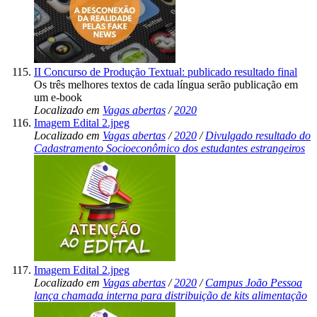
II Concurso de Produção Textual: publicado resultado final
Os três melhores textos de cada língua serão publicação em
um e-book
Localizado em
Vagas abertas
/
2020
Imagem Edital 2.jpeg
Localizado em
Vagas abertas
/
2020
/
Divulgado resultado do
Cadastramento Socioeconômico dos estudantes estrangeiros
Imagem Edital 2.jpeg
Localizado em
Vagas abertas
/
2020
/
Campus João Pessoa
lança chamada interna para distribuição de kits alimentação