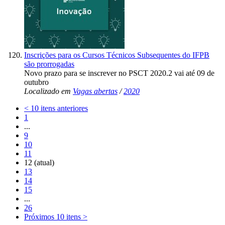
Inscrições para os Cursos Técnicos Subsequentes do IFPB
são prorrogadas
Novo prazo para se inscrever no PSCT 2020.2 vai até 09 de
outubro
Localizado em
Vagas abertas
/
2020
<
10 itens anteriores
1
...
9
10
11
12
(atual)
13
14
15
...
26
Próximos 10 itens
>