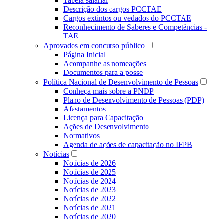
Tabela salarial
Descrição dos cargos PCCTAE
Cargos extintos ou vedados do PCCTAE
Reconhecimento de Saberes e Competências -
TAE
Aprovados em concurso público
Página Inicial
Acompanhe as nomeações
Documentos para a posse
Política Nacional de Desenvolvimento de Pessoas
Conheça mais sobre a PNDP
Plano de Desenvolvimento de Pessoas (PDP)
Afastamentos
Licença para Capacitação
Ações de Desenvolvimento
Normativos
Agenda de ações de capacitação no IFPB
Notícias
Notícias de 2026
Notícias de 2025
Notícias de 2024
Notícias de 2023
Notícias de 2022
Notícias de 2021
Notícias de 2020