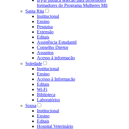
IFPB publica seleção para professores
formadores do Programa Mulheres Mil
Santa Rita
Institucional
Ensino
Pesquisa
Extensão
Editais
Assistência Estudantil
Conselho Diretor
Assuntos
Acesso à informação
Soledade
Institucional
Ensino
Acesso à Informação
Editais
Wi-Fi
Biblioteca
Laboratórios
Sousa
Institucional
Ensino
Editais
Hospital Veterinário