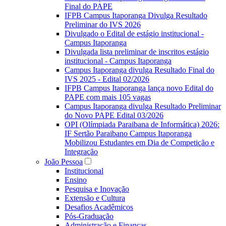
Final do PAPE
IFPB Campus Itaporanga Divulga Resultado
Preliminar do IVS 2026
Divulgado o Edital de estágio institucional -
Campus Itaporanga
Divulgada lista preliminar de inscritos estágio
institucional - Campus Itaporanga
Campus Itaporanga divulga Resultado Final do
IVS 2025 - Edital 02/2026
IFPB Campus Itaporanga lança novo Edital do
PAPE com mais 105 vagas
Campus Itaporanga divulga Resultado Preliminar
do Novo PAPE Edital 03/2026
OPI (Olímpiada Paraibana de Informática) 2026:
IF Sertão Paraibano Campus Itaporanga
Mobilizou Estudantes em Dia de Competição e
Integração
João Pessoa
Institucional
Ensino
Pesquisa e Inovação
Extensão e Cultura
Desafios Acadêmicos
Pós-Graduação
Administração e Finanças