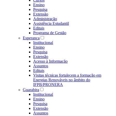
Cursos
Ensino
Pesquisa
Extensão
Administração
Assistência Estudantil
Editais
Programa de Gestão
Esperança
Institucional
Ensino
Pesquisa
Extensão
Acesso à Informação
Assuntos
Editais
Visitas técnicas fortalecem a formação em
Energias Renováveis no âmbito do
IFPB/PRONERA
Guarabira
Institucional
Ensino
Pesquisa
Extensão
Assuntos