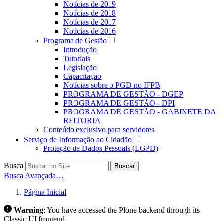
Notícias de 2019
Notícias de 2018
Notícias de 2017
Notícias de 2016
Programa de Gestão
Introdução
Tutoriais
Legislação
Capacitação
Notícias sobre o PGD no IFPB
PROGRAMA DE GESTÃO - DGEP
PROGRAMA DE GESTÃO - DPI
PROGRAMA DE GESTÃO - GABINETE DA
REITORIA
Conteúdo exclusivo para servidores
Serviço de Informação ao Cidadão
Proteção de Dados Pessoais (LGPD)
Busca
Buscar
Busca Avançada…
Página Inicial
Warning
:
You have accessed the Plone backend through its
Classic UI frontend.