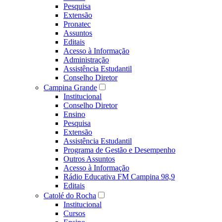
Pesquisa
Extensão
Pronatec
Assuntos
Editais
Acesso à Informação
Administração
Assistência Estudantil
Conselho Diretor
Campina Grande
Institucional
Conselho Diretor
Ensino
Pesquisa
Extensão
Assistência Estudantil
Programa de Gestão e Desempenho
Outros Assuntos
Acesso à Informação
Rádio Educativa FM Campina 98,9
Editais
Catolé do Rocha
Institucional
Cursos