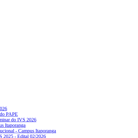
2026
l do PAPE
minar do IVS 2026
us Itaporanga
titucional - Campus Itaporanga
S 2025 - Edital 02/2026