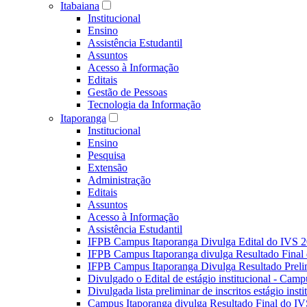
Itabaiana
Institucional
Ensino
Assistência Estudantil
Assuntos
Acesso à Informação
Editais
Gestão de Pessoas
Tecnologia da Informação
Itaporanga
Institucional
Ensino
Pesquisa
Extensão
Administração
Editais
Assuntos
Acesso à Informação
Assistência Estudantil
IFPB Campus Itaporanga Divulga Edital do IVS 
IFPB Campus Itaporanga divulga Resultado Fina
IFPB Campus Itaporanga Divulga Resultado Preli
Divulgado o Edital de estágio institucional - Camp
Divulgada lista preliminar de inscritos estágio ins
Campus Itaporanga divulga Resultado Final do IV