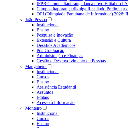
IFPB Campus Itaporanga lança novo Edital do P
Campus Itaporanga divulga Resultado Preliminar
OPI (Olímpiada Paraibana de Informática) 2026: 
João Pessoa
Institucional
Ensino
Pesquisa e Inovação
Extensão e Cultura
Desafios Acadêmicos
Pós-Graduação
Administração e Finanças
Gestão e Desenvolvimento de Pessoas
Mangabeira
Institucional
Cursos
Ensino
Assistência Estudantil
Assuntos
Editais
Acesso à Informação
Monteiro
Institucional
Cursos
Ensino