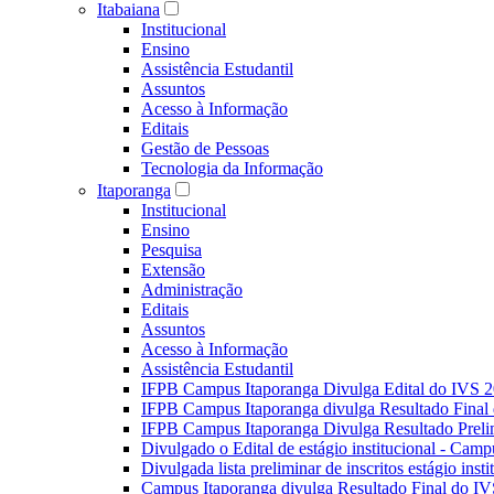
Itabaiana
Institucional
Ensino
Assistência Estudantil
Assuntos
Acesso à Informação
Editais
Gestão de Pessoas
Tecnologia da Informação
Itaporanga
Institucional
Ensino
Pesquisa
Extensão
Administração
Editais
Assuntos
Acesso à Informação
Assistência Estudantil
IFPB Campus Itaporanga Divulga Edital do IVS 
IFPB Campus Itaporanga divulga Resultado Fina
IFPB Campus Itaporanga Divulga Resultado Preli
Divulgado o Edital de estágio institucional - Camp
Divulgada lista preliminar de inscritos estágio ins
Campus Itaporanga divulga Resultado Final do IV