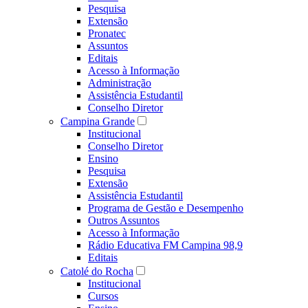
Pesquisa
Extensão
Pronatec
Assuntos
Editais
Acesso à Informação
Administração
Assistência Estudantil
Conselho Diretor
Campina Grande
Institucional
Conselho Diretor
Ensino
Pesquisa
Extensão
Assistência Estudantil
Programa de Gestão e Desempenho
Outros Assuntos
Acesso à Informação
Rádio Educativa FM Campina 98,9
Editais
Catolé do Rocha
Institucional
Cursos