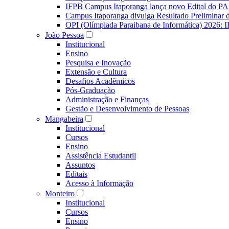
IFPB Campus Itaporanga lança novo Edital do P
Campus Itaporanga divulga Resultado Preliminar
OPI (Olímpiada Paraibana de Informática) 2026: 
João Pessoa
Institucional
Ensino
Pesquisa e Inovação
Extensão e Cultura
Desafios Acadêmicos
Pós-Graduação
Administração e Finanças
Gestão e Desenvolvimento de Pessoas
Mangabeira
Institucional
Cursos
Ensino
Assistência Estudantil
Assuntos
Editais
Acesso à Informação
Monteiro
Institucional
Cursos
Ensino