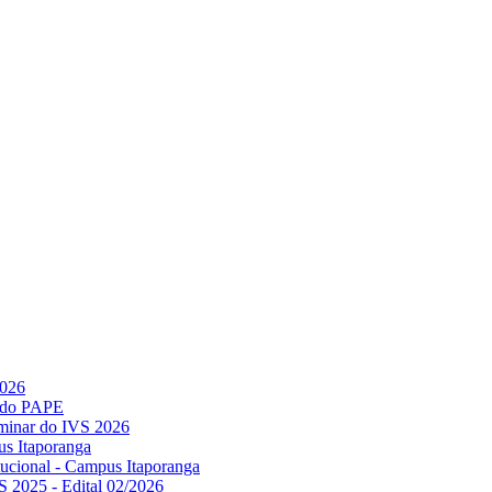
2026
l do PAPE
minar do IVS 2026
us Itaporanga
titucional - Campus Itaporanga
S 2025 - Edital 02/2026