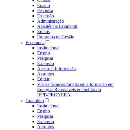
Cursos
Ensino
Pesquisa
Extensão
Administração
Assistência Estudantil
Editais
Programa de Gestão
Esperança
Institucional
Ensino
Pesquisa
Extensão
Acesso à Informação
Assuntos
Editais
Visitas técnicas fortalecem a formação em
Energias Renováveis no âmbito do
IFPB/PRONERA
Guarabira
Institucional
Ensino
Pesquisa
Extensão
Assuntos