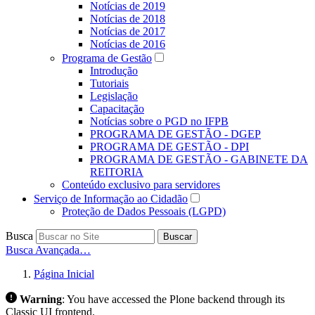
Notícias de 2019
Notícias de 2018
Notícias de 2017
Notícias de 2016
Programa de Gestão
Introdução
Tutoriais
Legislação
Capacitação
Notícias sobre o PGD no IFPB
PROGRAMA DE GESTÃO - DGEP
PROGRAMA DE GESTÃO - DPI
PROGRAMA DE GESTÃO - GABINETE DA
REITORIA
Conteúdo exclusivo para servidores
Serviço de Informação ao Cidadão
Proteção de Dados Pessoais (LGPD)
Busca
Buscar
Busca Avançada…
Página Inicial
Warning
:
You have accessed the Plone backend through its
Classic UI frontend.