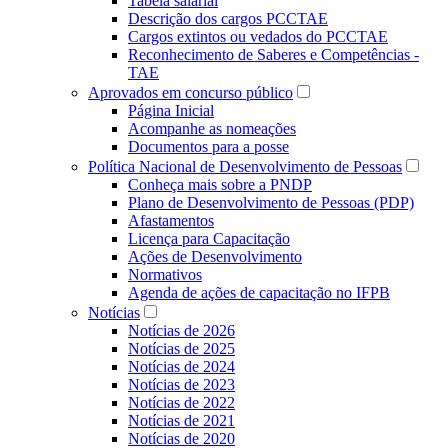
Tabela salarial
Descrição dos cargos PCCTAE
Cargos extintos ou vedados do PCCTAE
Reconhecimento de Saberes e Competências -
TAE
Aprovados em concurso público
Página Inicial
Acompanhe as nomeações
Documentos para a posse
Política Nacional de Desenvolvimento de Pessoas
Conheça mais sobre a PNDP
Plano de Desenvolvimento de Pessoas (PDP)
Afastamentos
Licença para Capacitação
Ações de Desenvolvimento
Normativos
Agenda de ações de capacitação no IFPB
Notícias
Notícias de 2026
Notícias de 2025
Notícias de 2024
Notícias de 2023
Notícias de 2022
Notícias de 2021
Notícias de 2020