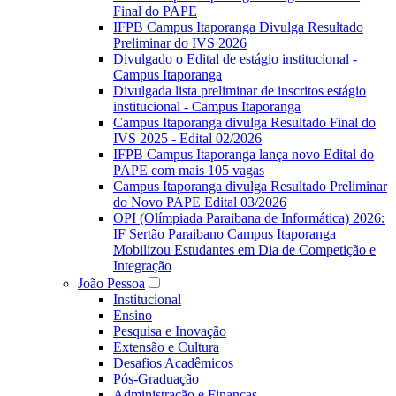
Final do PAPE
IFPB Campus Itaporanga Divulga Resultado
Preliminar do IVS 2026
Divulgado o Edital de estágio institucional -
Campus Itaporanga
Divulgada lista preliminar de inscritos estágio
institucional - Campus Itaporanga
Campus Itaporanga divulga Resultado Final do
IVS 2025 - Edital 02/2026
IFPB Campus Itaporanga lança novo Edital do
PAPE com mais 105 vagas
Campus Itaporanga divulga Resultado Preliminar
do Novo PAPE Edital 03/2026
OPI (Olímpiada Paraibana de Informática) 2026:
IF Sertão Paraibano Campus Itaporanga
Mobilizou Estudantes em Dia de Competição e
Integração
João Pessoa
Institucional
Ensino
Pesquisa e Inovação
Extensão e Cultura
Desafios Acadêmicos
Pós-Graduação
Administração e Finanças