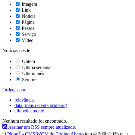
Imagem
Link
Notícia
Página
Pessoa
Serviço
Vídeo
Notícias desde
Ontem
Última semana
Último mês
Sempre
Ordenar por
relevância
data (mais recente primeiro)
alfabeticamente
Nenhum resultado foi encontrado.
Assinar um RSS sempre atualizado.
®
O
Plone
- CMS/WCM de Código Aberto
tem
©
2000-2026 pela