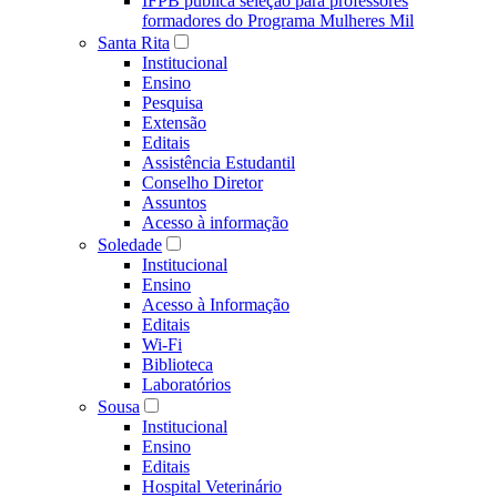
IFPB publica seleção para professores
formadores do Programa Mulheres Mil
Santa Rita
Institucional
Ensino
Pesquisa
Extensão
Editais
Assistência Estudantil
Conselho Diretor
Assuntos
Acesso à informação
Soledade
Institucional
Ensino
Acesso à Informação
Editais
Wi-Fi
Biblioteca
Laboratórios
Sousa
Institucional
Ensino
Editais
Hospital Veterinário