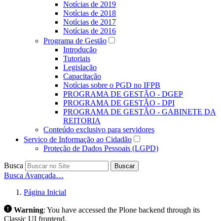
Notícias de 2019
Notícias de 2018
Notícias de 2017
Notícias de 2016
Programa de Gestão
Introdução
Tutoriais
Legislação
Capacitação
Notícias sobre o PGD no IFPB
PROGRAMA DE GESTÃO - DGEP
PROGRAMA DE GESTÃO - DPI
PROGRAMA DE GESTÃO - GABINETE DA
REITORIA
Conteúdo exclusivo para servidores
Serviço de Informação ao Cidadão
Proteção de Dados Pessoais (LGPD)
Busca
Buscar
Busca Avançada…
Página Inicial
Warning
:
You have accessed the Plone backend through its
Classic UI frontend.