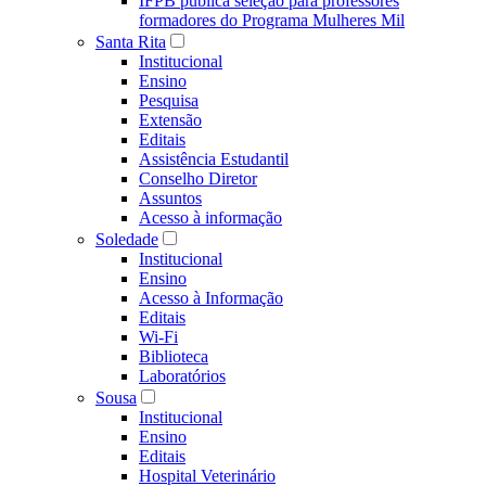
IFPB publica seleção para professores
formadores do Programa Mulheres Mil
Santa Rita
Institucional
Ensino
Pesquisa
Extensão
Editais
Assistência Estudantil
Conselho Diretor
Assuntos
Acesso à informação
Soledade
Institucional
Ensino
Acesso à Informação
Editais
Wi-Fi
Biblioteca
Laboratórios
Sousa
Institucional
Ensino
Editais
Hospital Veterinário