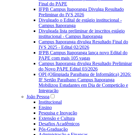
Final do PAPE
IFPB Campus Itaporanga Divulga Resultado
Preliminar do IVS 2026
Divulgado o Edital de estágio institucional -
Campus Itaporanga
Divulgada lista preliminar de inscritos estágio
institucional - Campus Itaporanga
Campus Itaporanga divulga Resultado Final do
IVS 2025 - Edital 02/2026
IFPB Campus Itaporanga lança novo Edital do
PAPE com mais 105 vagas
Campus Itaporanga divulga Resultado Preliminar
do Novo PAPE Edital 03/2026
OPI (Olímpiada Paraibana de Informática) 2026:
IF Sertão Paraibano Campus Itaporanga
Mobilizou Estudantes em Dia de Competição e
Integração
João Pessoa
Institucional
Ensino
Pesquisa e Inovação
Extensão e Cultura
Desafios Acadêmicos
Pós-Graduação
Administração e Finanças