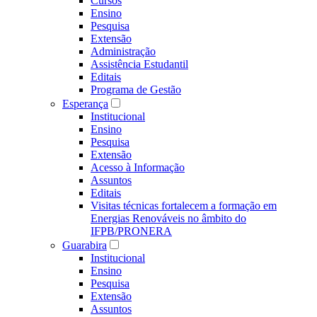
Cursos
Ensino
Pesquisa
Extensão
Administração
Assistência Estudantil
Editais
Programa de Gestão
Esperança
Institucional
Ensino
Pesquisa
Extensão
Acesso à Informação
Assuntos
Editais
Visitas técnicas fortalecem a formação em
Energias Renováveis no âmbito do
IFPB/PRONERA
Guarabira
Institucional
Ensino
Pesquisa
Extensão
Assuntos