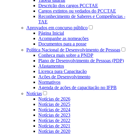
Tabela salarial
Descrição dos cargos PCCTAE
Cargos extintos ou vedados do PCCTAE
Reconhecimento de Saberes e Competências -
TAE
Aprovados em concurso público
Página Inicial
Acompanhe as nomeações
Documentos para a posse
Política Nacional de Desenvolvimento de Pessoas
Conheça mais sobre a PNDP
Plano de Desenvolvimento de Pessoas (PDP)
Afastamentos
Licença para Capacitação
Ações de Desenvolvimento
Normativos
Agenda de ações de capacitação no IFPB
Notícias
Notícias de 2026
Notícias de 2025
Notícias de 2024
Notícias de 2023
Notícias de 2022
Notícias de 2021
Notícias de 2020