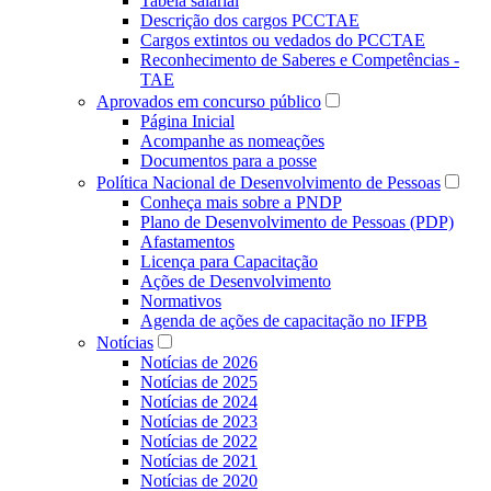
Tabela salarial
Descrição dos cargos PCCTAE
Cargos extintos ou vedados do PCCTAE
Reconhecimento de Saberes e Competências -
TAE
Aprovados em concurso público
Página Inicial
Acompanhe as nomeações
Documentos para a posse
Política Nacional de Desenvolvimento de Pessoas
Conheça mais sobre a PNDP
Plano de Desenvolvimento de Pessoas (PDP)
Afastamentos
Licença para Capacitação
Ações de Desenvolvimento
Normativos
Agenda de ações de capacitação no IFPB
Notícias
Notícias de 2026
Notícias de 2025
Notícias de 2024
Notícias de 2023
Notícias de 2022
Notícias de 2021
Notícias de 2020