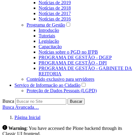
Notícias de 2019
Notícias de 2018
Notícias de 2017
Notícias de 2016
Programa de Gestão
Introdução
Tutoriais
Legislação
Capacitação
Notícias sobre o PGD no IFPB
PROGRAMA DE GESTÃO - DGEP
PROGRAMA DE GESTÃO - DPI
PROGRAMA DE GESTÃO - GABINETE DA
REITORIA
Conteúdo exclusivo para servidores
Serviço de Informação ao Cidadão
Proteção de Dados Pessoais (LGPD)
Busca
Buscar
Busca Avançada…
Página Inicial
Warning
:
You have accessed the Plone backend through its
Classic UI frontend.