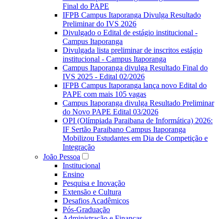
Final do PAPE
IFPB Campus Itaporanga Divulga Resultado
Preliminar do IVS 2026
Divulgado o Edital de estágio institucional -
Campus Itaporanga
Divulgada lista preliminar de inscritos estágio
institucional - Campus Itaporanga
Campus Itaporanga divulga Resultado Final do
IVS 2025 - Edital 02/2026
IFPB Campus Itaporanga lança novo Edital do
PAPE com mais 105 vagas
Campus Itaporanga divulga Resultado Preliminar
do Novo PAPE Edital 03/2026
OPI (Olímpiada Paraibana de Informática) 2026:
IF Sertão Paraibano Campus Itaporanga
Mobilizou Estudantes em Dia de Competição e
Integração
João Pessoa
Institucional
Ensino
Pesquisa e Inovação
Extensão e Cultura
Desafios Acadêmicos
Pós-Graduação
Administração e Finanças