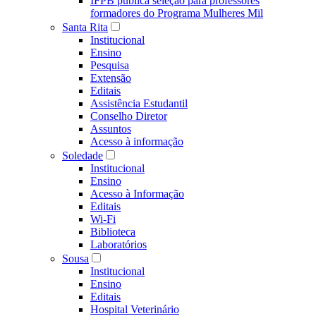
IFPB publica seleção para professores
formadores do Programa Mulheres Mil
Santa Rita
Institucional
Ensino
Pesquisa
Extensão
Editais
Assistência Estudantil
Conselho Diretor
Assuntos
Acesso à informação
Soledade
Institucional
Ensino
Acesso à Informação
Editais
Wi-Fi
Biblioteca
Laboratórios
Sousa
Institucional
Ensino
Editais
Hospital Veterinário