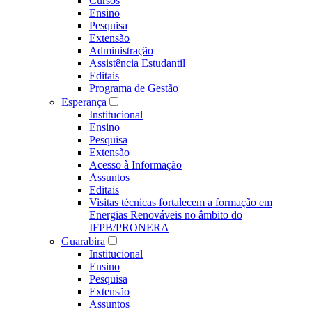
Cursos
Ensino
Pesquisa
Extensão
Administração
Assistência Estudantil
Editais
Programa de Gestão
Esperança
Institucional
Ensino
Pesquisa
Extensão
Acesso à Informação
Assuntos
Editais
Visitas técnicas fortalecem a formação em
Energias Renováveis no âmbito do
IFPB/PRONERA
Guarabira
Institucional
Ensino
Pesquisa
Extensão
Assuntos