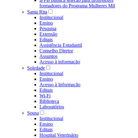
IFPB publica seleção para professores
formadores do Programa Mulheres Mil
Santa Rita
Institucional
Ensino
Pesquisa
Extensão
Editais
Assistência Estudantil
Conselho Diretor
Assuntos
Acesso à informação
Soledade
Institucional
Ensino
Acesso à Informação
Editais
Wi-Fi
Biblioteca
Laboratórios
Sousa
Institucional
Ensino
Editais
Hospital Veterinário