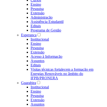
Cursos
Ensino
Pesquisa
Extensão
Administração
Assistência Estudantil
Editais
Programa de Gestão
Esperança
Institucional
Ensino
Pesquisa
Extensão
Acesso à Informação
Assuntos
Editais
Visitas técnicas fortalecem a formação em
Energias Renováveis no âmbito do
IFPB/PRONERA
Guarabira
Institucional
Ensino
Pesquisa
Extensão
Assuntos