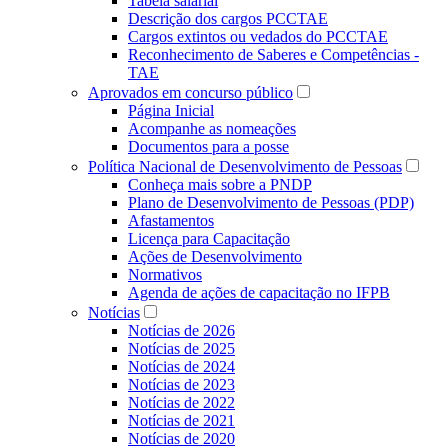
Tabela salarial
Descrição dos cargos PCCTAE
Cargos extintos ou vedados do PCCTAE
Reconhecimento de Saberes e Competências -
TAE
Aprovados em concurso público
Página Inicial
Acompanhe as nomeações
Documentos para a posse
Política Nacional de Desenvolvimento de Pessoas
Conheça mais sobre a PNDP
Plano de Desenvolvimento de Pessoas (PDP)
Afastamentos
Licença para Capacitação
Ações de Desenvolvimento
Normativos
Agenda de ações de capacitação no IFPB
Notícias
Notícias de 2026
Notícias de 2025
Notícias de 2024
Notícias de 2023
Notícias de 2022
Notícias de 2021
Notícias de 2020