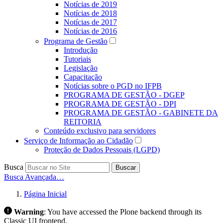
Notícias de 2019
Notícias de 2018
Notícias de 2017
Notícias de 2016
Programa de Gestão
Introdução
Tutoriais
Legislação
Capacitação
Notícias sobre o PGD no IFPB
PROGRAMA DE GESTÃO - DGEP
PROGRAMA DE GESTÃO - DPI
PROGRAMA DE GESTÃO - GABINETE DA
REITORIA
Conteúdo exclusivo para servidores
Serviço de Informação ao Cidadão
Proteção de Dados Pessoais (LGPD)
Busca
Buscar
Busca Avançada…
Página Inicial
Warning
:
You have accessed the Plone backend through its
Classic UI frontend.