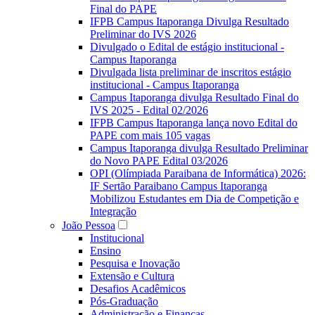
Final do PAPE
IFPB Campus Itaporanga Divulga Resultado
Preliminar do IVS 2026
Divulgado o Edital de estágio institucional -
Campus Itaporanga
Divulgada lista preliminar de inscritos estágio
institucional - Campus Itaporanga
Campus Itaporanga divulga Resultado Final do
IVS 2025 - Edital 02/2026
IFPB Campus Itaporanga lança novo Edital do
PAPE com mais 105 vagas
Campus Itaporanga divulga Resultado Preliminar
do Novo PAPE Edital 03/2026
OPI (Olímpiada Paraibana de Informática) 2026:
IF Sertão Paraibano Campus Itaporanga
Mobilizou Estudantes em Dia de Competição e
Integração
João Pessoa
Institucional
Ensino
Pesquisa e Inovação
Extensão e Cultura
Desafios Acadêmicos
Pós-Graduação
Administração e Finanças