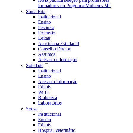
IFPB publica seleção para professores
formadores do Programa Mulheres Mil
Santa Rita
Institucional
Ensino
Pesquisa
Extensão
Editais
Assistência Estudantil
Conselho Diretor
Assuntos
Acesso à informação
Soledade
Institucional
Ensino
Acesso à Informação
Editais
Wi-Fi
Biblioteca
Laboratórios
Sousa
Institucional
Ensino
Editais
Hospital Veterinário