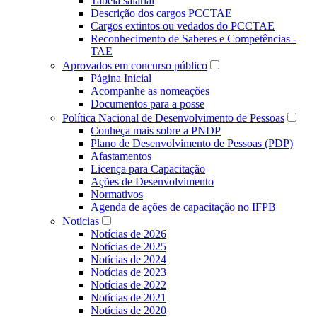
Tabela salarial
Descrição dos cargos PCCTAE
Cargos extintos ou vedados do PCCTAE
Reconhecimento de Saberes e Competências -
TAE
Aprovados em concurso público
Página Inicial
Acompanhe as nomeações
Documentos para a posse
Política Nacional de Desenvolvimento de Pessoas
Conheça mais sobre a PNDP
Plano de Desenvolvimento de Pessoas (PDP)
Afastamentos
Licença para Capacitação
Ações de Desenvolvimento
Normativos
Agenda de ações de capacitação no IFPB
Notícias
Notícias de 2026
Notícias de 2025
Notícias de 2024
Notícias de 2023
Notícias de 2022
Notícias de 2021
Notícias de 2020