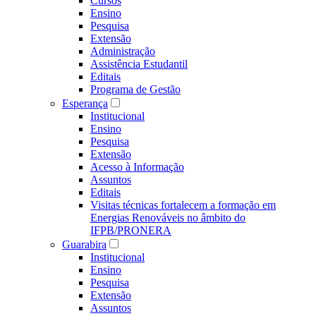
Cursos
Ensino
Pesquisa
Extensão
Administração
Assistência Estudantil
Editais
Programa de Gestão
Esperança
Institucional
Ensino
Pesquisa
Extensão
Acesso à Informação
Assuntos
Editais
Visitas técnicas fortalecem a formação em
Energias Renováveis no âmbito do
IFPB/PRONERA
Guarabira
Institucional
Ensino
Pesquisa
Extensão
Assuntos