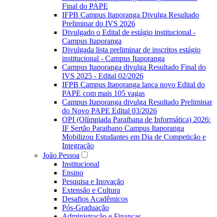
Final do PAPE
IFPB Campus Itaporanga Divulga Resultado
Preliminar do IVS 2026
Divulgado o Edital de estágio institucional -
Campus Itaporanga
Divulgada lista preliminar de inscritos estágio
institucional - Campus Itaporanga
Campus Itaporanga divulga Resultado Final do
IVS 2025 - Edital 02/2026
IFPB Campus Itaporanga lança novo Edital do
PAPE com mais 105 vagas
Campus Itaporanga divulga Resultado Preliminar
do Novo PAPE Edital 03/2026
OPI (Olímpiada Paraibana de Informática) 2026:
IF Sertão Paraibano Campus Itaporanga
Mobilizou Estudantes em Dia de Competição e
Integração
João Pessoa
Institucional
Ensino
Pesquisa e Inovação
Extensão e Cultura
Desafios Acadêmicos
Pós-Graduação
Administração e Finanças