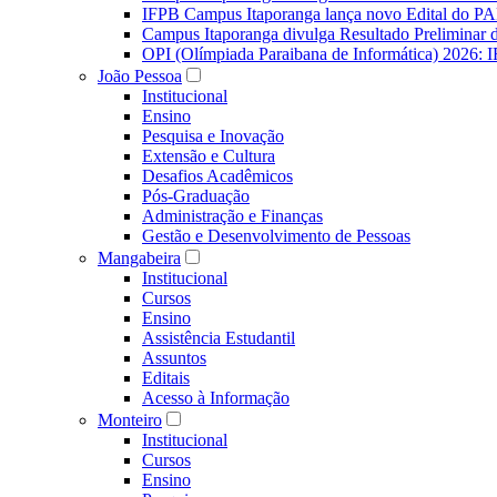
IFPB Campus Itaporanga lança novo Edital do P
Campus Itaporanga divulga Resultado Preliminar
OPI (Olímpiada Paraibana de Informática) 2026: 
João Pessoa
Institucional
Ensino
Pesquisa e Inovação
Extensão e Cultura
Desafios Acadêmicos
Pós-Graduação
Administração e Finanças
Gestão e Desenvolvimento de Pessoas
Mangabeira
Institucional
Cursos
Ensino
Assistência Estudantil
Assuntos
Editais
Acesso à Informação
Monteiro
Institucional
Cursos
Ensino