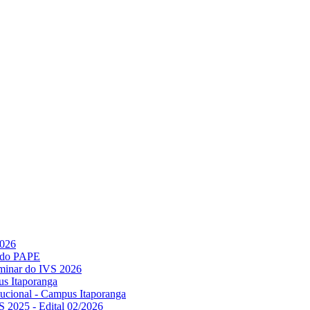
2026
l do PAPE
minar do IVS 2026
us Itaporanga
titucional - Campus Itaporanga
S 2025 - Edital 02/2026