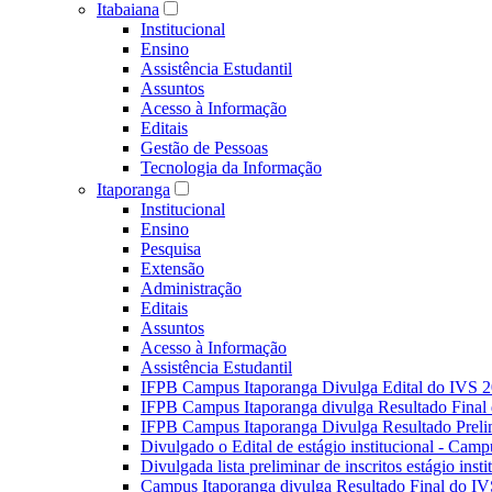
Itabaiana
Institucional
Ensino
Assistência Estudantil
Assuntos
Acesso à Informação
Editais
Gestão de Pessoas
Tecnologia da Informação
Itaporanga
Institucional
Ensino
Pesquisa
Extensão
Administração
Editais
Assuntos
Acesso à Informação
Assistência Estudantil
IFPB Campus Itaporanga Divulga Edital do IVS 
IFPB Campus Itaporanga divulga Resultado Fina
IFPB Campus Itaporanga Divulga Resultado Preli
Divulgado o Edital de estágio institucional - Camp
Divulgada lista preliminar de inscritos estágio ins
Campus Itaporanga divulga Resultado Final do IV