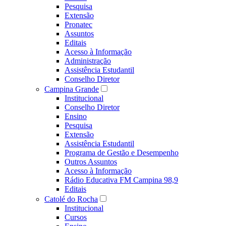
Pesquisa
Extensão
Pronatec
Assuntos
Editais
Acesso à Informação
Administração
Assistência Estudantil
Conselho Diretor
Campina Grande
Institucional
Conselho Diretor
Ensino
Pesquisa
Extensão
Assistência Estudantil
Programa de Gestão e Desempenho
Outros Assuntos
Acesso à Informação
Rádio Educativa FM Campina 98,9
Editais
Catolé do Rocha
Institucional
Cursos