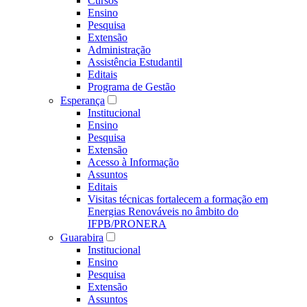
Cursos
Ensino
Pesquisa
Extensão
Administração
Assistência Estudantil
Editais
Programa de Gestão
Esperança
Institucional
Ensino
Pesquisa
Extensão
Acesso à Informação
Assuntos
Editais
Visitas técnicas fortalecem a formação em
Energias Renováveis no âmbito do
IFPB/PRONERA
Guarabira
Institucional
Ensino
Pesquisa
Extensão
Assuntos