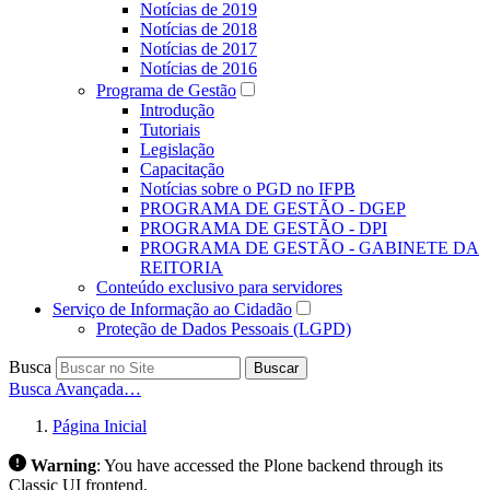
Notícias de 2019
Notícias de 2018
Notícias de 2017
Notícias de 2016
Programa de Gestão
Introdução
Tutoriais
Legislação
Capacitação
Notícias sobre o PGD no IFPB
PROGRAMA DE GESTÃO - DGEP
PROGRAMA DE GESTÃO - DPI
PROGRAMA DE GESTÃO - GABINETE DA
REITORIA
Conteúdo exclusivo para servidores
Serviço de Informação ao Cidadão
Proteção de Dados Pessoais (LGPD)
Busca
Buscar
Busca Avançada…
Página Inicial
Warning
:
You have accessed the Plone backend through its
Classic UI frontend.