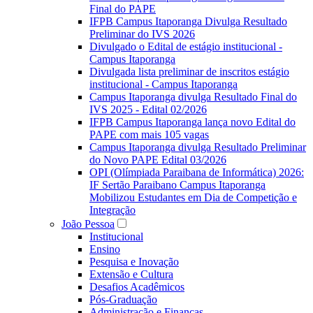
Final do PAPE
IFPB Campus Itaporanga Divulga Resultado
Preliminar do IVS 2026
Divulgado o Edital de estágio institucional -
Campus Itaporanga
Divulgada lista preliminar de inscritos estágio
institucional - Campus Itaporanga
Campus Itaporanga divulga Resultado Final do
IVS 2025 - Edital 02/2026
IFPB Campus Itaporanga lança novo Edital do
PAPE com mais 105 vagas
Campus Itaporanga divulga Resultado Preliminar
do Novo PAPE Edital 03/2026
OPI (Olímpiada Paraibana de Informática) 2026:
IF Sertão Paraibano Campus Itaporanga
Mobilizou Estudantes em Dia de Competição e
Integração
João Pessoa
Institucional
Ensino
Pesquisa e Inovação
Extensão e Cultura
Desafios Acadêmicos
Pós-Graduação
Administração e Finanças