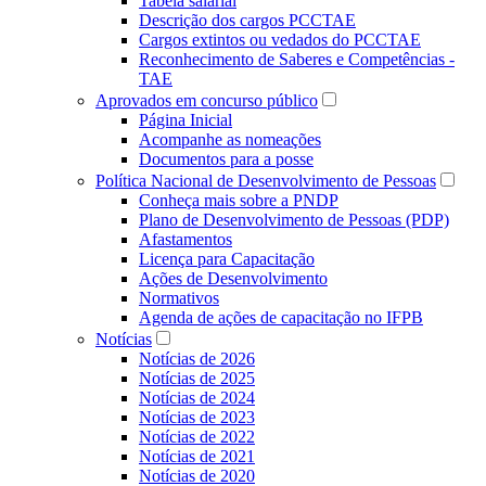
Tabela salarial
Descrição dos cargos PCCTAE
Cargos extintos ou vedados do PCCTAE
Reconhecimento de Saberes e Competências -
TAE
Aprovados em concurso público
Página Inicial
Acompanhe as nomeações
Documentos para a posse
Política Nacional de Desenvolvimento de Pessoas
Conheça mais sobre a PNDP
Plano de Desenvolvimento de Pessoas (PDP)
Afastamentos
Licença para Capacitação
Ações de Desenvolvimento
Normativos
Agenda de ações de capacitação no IFPB
Notícias
Notícias de 2026
Notícias de 2025
Notícias de 2024
Notícias de 2023
Notícias de 2022
Notícias de 2021
Notícias de 2020