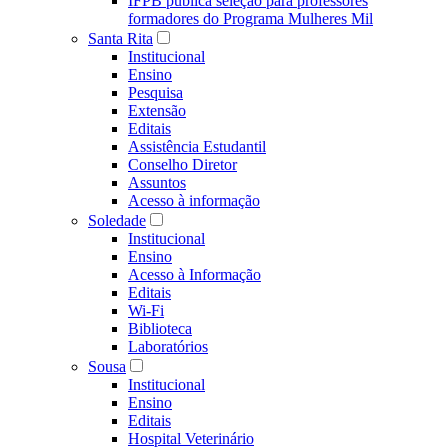
IFPB publica seleção para professores
formadores do Programa Mulheres Mil
Santa Rita
Institucional
Ensino
Pesquisa
Extensão
Editais
Assistência Estudantil
Conselho Diretor
Assuntos
Acesso à informação
Soledade
Institucional
Ensino
Acesso à Informação
Editais
Wi-Fi
Biblioteca
Laboratórios
Sousa
Institucional
Ensino
Editais
Hospital Veterinário