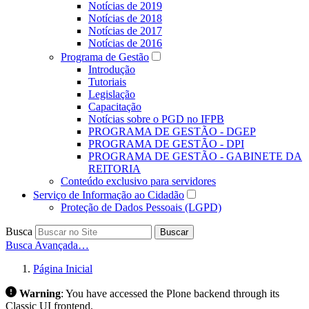
Notícias de 2019
Notícias de 2018
Notícias de 2017
Notícias de 2016
Programa de Gestão
Introdução
Tutoriais
Legislação
Capacitação
Notícias sobre o PGD no IFPB
PROGRAMA DE GESTÃO - DGEP
PROGRAMA DE GESTÃO - DPI
PROGRAMA DE GESTÃO - GABINETE DA
REITORIA
Conteúdo exclusivo para servidores
Serviço de Informação ao Cidadão
Proteção de Dados Pessoais (LGPD)
Busca
Buscar
Busca Avançada…
Página Inicial
Warning
:
You have accessed the Plone backend through its
Classic UI frontend.