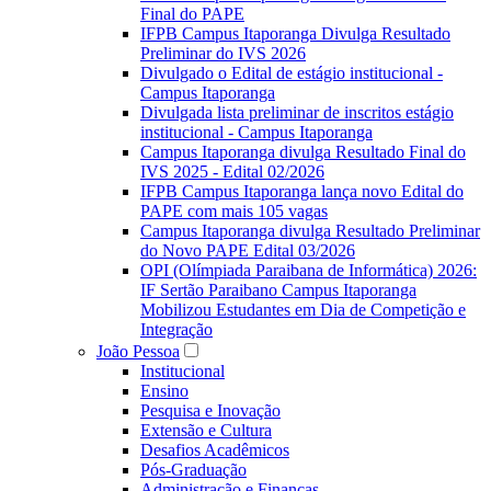
Final do PAPE
IFPB Campus Itaporanga Divulga Resultado
Preliminar do IVS 2026
Divulgado o Edital de estágio institucional -
Campus Itaporanga
Divulgada lista preliminar de inscritos estágio
institucional - Campus Itaporanga
Campus Itaporanga divulga Resultado Final do
IVS 2025 - Edital 02/2026
IFPB Campus Itaporanga lança novo Edital do
PAPE com mais 105 vagas
Campus Itaporanga divulga Resultado Preliminar
do Novo PAPE Edital 03/2026
OPI (Olímpiada Paraibana de Informática) 2026:
IF Sertão Paraibano Campus Itaporanga
Mobilizou Estudantes em Dia de Competição e
Integração
João Pessoa
Institucional
Ensino
Pesquisa e Inovação
Extensão e Cultura
Desafios Acadêmicos
Pós-Graduação
Administração e Finanças