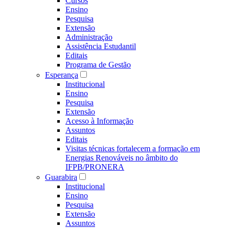
Cursos
Ensino
Pesquisa
Extensão
Administração
Assistência Estudantil
Editais
Programa de Gestão
Esperança
Institucional
Ensino
Pesquisa
Extensão
Acesso à Informação
Assuntos
Editais
Visitas técnicas fortalecem a formação em
Energias Renováveis no âmbito do
IFPB/PRONERA
Guarabira
Institucional
Ensino
Pesquisa
Extensão
Assuntos