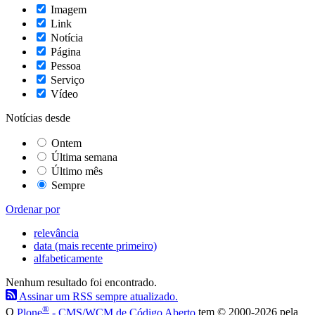
Imagem
Link
Notícia
Página
Pessoa
Serviço
Vídeo
Notícias desde
Ontem
Última semana
Último mês
Sempre
Ordenar por
relevância
data (mais recente primeiro)
alfabeticamente
Nenhum resultado foi encontrado.
Assinar um RSS sempre atualizado.
®
O
Plone
- CMS/WCM de Código Aberto
tem
©
2000-2026 pela