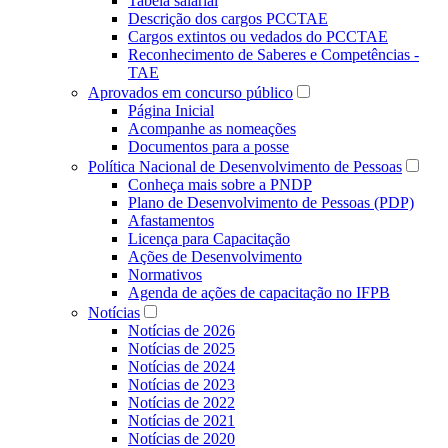
Tabela salarial
Descrição dos cargos PCCTAE
Cargos extintos ou vedados do PCCTAE
Reconhecimento de Saberes e Competências -
TAE
Aprovados em concurso público
Página Inicial
Acompanhe as nomeações
Documentos para a posse
Política Nacional de Desenvolvimento de Pessoas
Conheça mais sobre a PNDP
Plano de Desenvolvimento de Pessoas (PDP)
Afastamentos
Licença para Capacitação
Ações de Desenvolvimento
Normativos
Agenda de ações de capacitação no IFPB
Notícias
Notícias de 2026
Notícias de 2025
Notícias de 2024
Notícias de 2023
Notícias de 2022
Notícias de 2021
Notícias de 2020