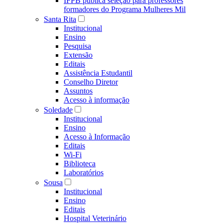
IFPB publica seleção para professores
formadores do Programa Mulheres Mil
Santa Rita
Institucional
Ensino
Pesquisa
Extensão
Editais
Assistência Estudantil
Conselho Diretor
Assuntos
Acesso à informação
Soledade
Institucional
Ensino
Acesso à Informação
Editais
Wi-Fi
Biblioteca
Laboratórios
Sousa
Institucional
Ensino
Editais
Hospital Veterinário