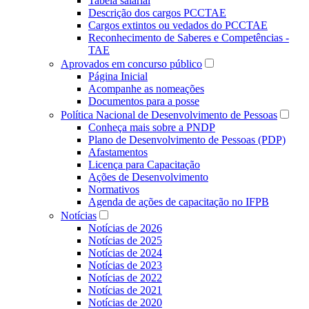
Tabela salarial
Descrição dos cargos PCCTAE
Cargos extintos ou vedados do PCCTAE
Reconhecimento de Saberes e Competências -
TAE
Aprovados em concurso público
Página Inicial
Acompanhe as nomeações
Documentos para a posse
Política Nacional de Desenvolvimento de Pessoas
Conheça mais sobre a PNDP
Plano de Desenvolvimento de Pessoas (PDP)
Afastamentos
Licença para Capacitação
Ações de Desenvolvimento
Normativos
Agenda de ações de capacitação no IFPB
Notícias
Notícias de 2026
Notícias de 2025
Notícias de 2024
Notícias de 2023
Notícias de 2022
Notícias de 2021
Notícias de 2020