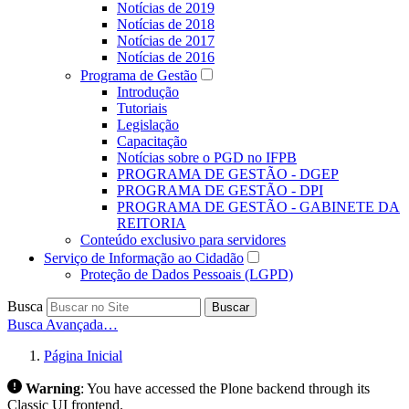
Notícias de 2019
Notícias de 2018
Notícias de 2017
Notícias de 2016
Programa de Gestão
Introdução
Tutoriais
Legislação
Capacitação
Notícias sobre o PGD no IFPB
PROGRAMA DE GESTÃO - DGEP
PROGRAMA DE GESTÃO - DPI
PROGRAMA DE GESTÃO - GABINETE DA
REITORIA
Conteúdo exclusivo para servidores
Serviço de Informação ao Cidadão
Proteção de Dados Pessoais (LGPD)
Busca
Buscar
Busca Avançada…
Página Inicial
Warning
:
You have accessed the Plone backend through its
Classic UI frontend.