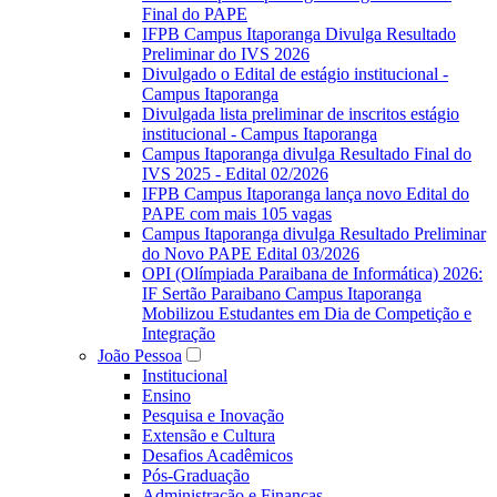
Final do PAPE
IFPB Campus Itaporanga Divulga Resultado
Preliminar do IVS 2026
Divulgado o Edital de estágio institucional -
Campus Itaporanga
Divulgada lista preliminar de inscritos estágio
institucional - Campus Itaporanga
Campus Itaporanga divulga Resultado Final do
IVS 2025 - Edital 02/2026
IFPB Campus Itaporanga lança novo Edital do
PAPE com mais 105 vagas
Campus Itaporanga divulga Resultado Preliminar
do Novo PAPE Edital 03/2026
OPI (Olímpiada Paraibana de Informática) 2026:
IF Sertão Paraibano Campus Itaporanga
Mobilizou Estudantes em Dia de Competição e
Integração
João Pessoa
Institucional
Ensino
Pesquisa e Inovação
Extensão e Cultura
Desafios Acadêmicos
Pós-Graduação
Administração e Finanças