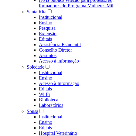
IFPB publica seleção para professores
formadores do Programa Mulheres Mil
Santa Rita
Institucional
Ensino
Pesquisa
Extensão
Editais
Assistência Estudantil
Conselho Diretor
Assuntos
Acesso à informação
Soledade
Institucional
Ensino
Acesso à Informação
Editais
Wi-Fi
Biblioteca
Laboratórios
Sousa
Institucional
Ensino
Editais
Hospital Veterinário