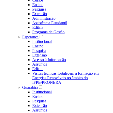
Cursos
Ensino
Pesquisa
Extensão
Administração
Assistência Estudantil
Editais
Programa de Gestão
Esperança
Institucional
Ensino
Pesquisa
Extensão
Acesso à Informação
Assuntos
Editais
Visitas técnicas fortalecem a formação em
Energias Renováveis no âmbito do
IFPB/PRONERA
Guarabira
Institucional
Ensino
Pesquisa
Extensão
Assuntos