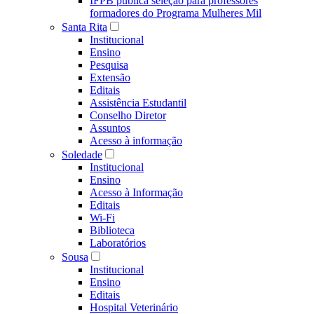
IFPB publica seleção para professores
formadores do Programa Mulheres Mil
Santa Rita
Institucional
Ensino
Pesquisa
Extensão
Editais
Assistência Estudantil
Conselho Diretor
Assuntos
Acesso à informação
Soledade
Institucional
Ensino
Acesso à Informação
Editais
Wi-Fi
Biblioteca
Laboratórios
Sousa
Institucional
Ensino
Editais
Hospital Veterinário