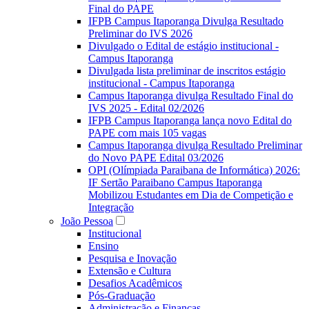
Final do PAPE
IFPB Campus Itaporanga Divulga Resultado
Preliminar do IVS 2026
Divulgado o Edital de estágio institucional -
Campus Itaporanga
Divulgada lista preliminar de inscritos estágio
institucional - Campus Itaporanga
Campus Itaporanga divulga Resultado Final do
IVS 2025 - Edital 02/2026
IFPB Campus Itaporanga lança novo Edital do
PAPE com mais 105 vagas
Campus Itaporanga divulga Resultado Preliminar
do Novo PAPE Edital 03/2026
OPI (Olímpiada Paraibana de Informática) 2026:
IF Sertão Paraibano Campus Itaporanga
Mobilizou Estudantes em Dia de Competição e
Integração
João Pessoa
Institucional
Ensino
Pesquisa e Inovação
Extensão e Cultura
Desafios Acadêmicos
Pós-Graduação
Administração e Finanças