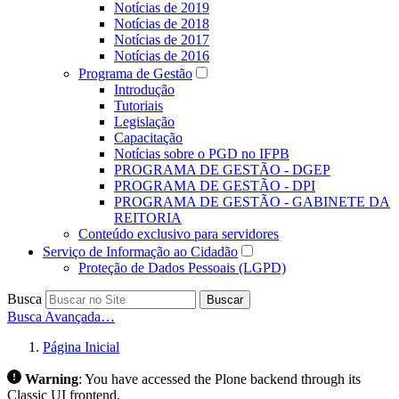
Notícias de 2019
Notícias de 2018
Notícias de 2017
Notícias de 2016
Programa de Gestão
Introdução
Tutoriais
Legislação
Capacitação
Notícias sobre o PGD no IFPB
PROGRAMA DE GESTÃO - DGEP
PROGRAMA DE GESTÃO - DPI
PROGRAMA DE GESTÃO - GABINETE DA
REITORIA
Conteúdo exclusivo para servidores
Serviço de Informação ao Cidadão
Proteção de Dados Pessoais (LGPD)
Busca
Buscar
Busca Avançada…
Página Inicial
Warning
:
You have accessed the Plone backend through its
Classic UI frontend.