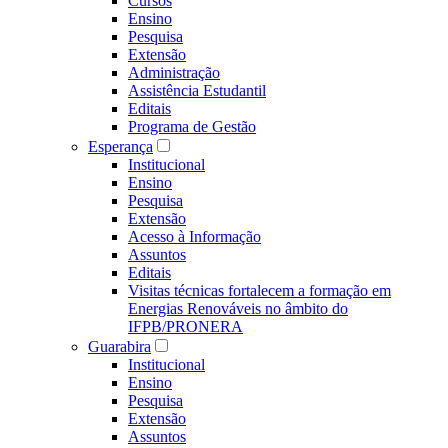
Cursos
Ensino
Pesquisa
Extensão
Administração
Assistência Estudantil
Editais
Programa de Gestão
Esperança
Institucional
Ensino
Pesquisa
Extensão
Acesso à Informação
Assuntos
Editais
Visitas técnicas fortalecem a formação em
Energias Renováveis no âmbito do
IFPB/PRONERA
Guarabira
Institucional
Ensino
Pesquisa
Extensão
Assuntos