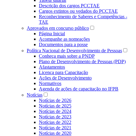
Tabela salarial
Descrição dos cargos PCCTAE
Cargos extintos ou vedados do PCCTAE
Reconhecimento de Saberes e Competências -
TAE
Aprovados em concurso público
Página Inicial
Acompanhe as nomeações
Documentos para a posse
Política Nacional de Desenvolvimento de Pessoas
Conheça mais sobre a PNDP
Plano de Desenvolvimento de Pessoas (PDP)
Afastamentos
Licença para Capacitação
Ações de Desenvolvimento
Normativos
Agenda de ações de capacitação no IFPB
Notícias
Notícias de 2026
Notícias de 2025
Notícias de 2024
Notícias de 2023
Notícias de 2022
Notícias de 2021
Notícias de 2020