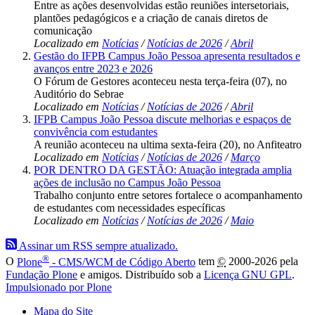
Entre as ações desenvolvidas estão reuniões intersetoriais,
plantões pedagógicos e a criação de canais diretos de
comunicação
Localizado em
Notícias
/
Notícias de 2026
/
Abril
Gestão do IFPB Campus João Pessoa apresenta resultados e
avanços entre 2023 e 2026
O Fórum de Gestores aconteceu nesta terça-feira (07), no
Auditório do Sebrae
Localizado em
Notícias
/
Notícias de 2026
/
Abril
IFPB Campus João Pessoa discute melhorias e espaços de
convivência com estudantes
A reunião aconteceu na ultima sexta-feira (20), no Anfiteatro
Localizado em
Notícias
/
Notícias de 2026
/
Março
POR DENTRO DA GESTÃO: Atuação integrada amplia
ações de inclusão no Campus João Pessoa
Trabalho conjunto entre setores fortalece o acompanhamento
de estudantes com necessidades específicas
Localizado em
Notícias
/
Notícias de 2026
/
Maio
Assinar um RSS sempre atualizado.
®
O
Plone
- CMS/WCM de Código Aberto
tem
©
2000-2026 pela
Fundação Plone
e amigos. Distribuído sob a
Licença GNU GPL
.
Impulsionado por Plone
Mapa do Site