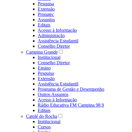
Pesquisa
Extensão
Pronatec
Assuntos
Editais
Acesso à Informação
Administração
Assistência Estudantil
Conselho Diretor
Campina Grande
Institucional
Conselho Diretor
Ensino
Pesquisa
Extensão
Assistência Estudantil
Programa de Gestão e Desempenho
Outros Assuntos
Acesso à Informação
Rádio Educativa FM Campina 98,9
Editais
Catolé do Rocha
Institucional
Cursos