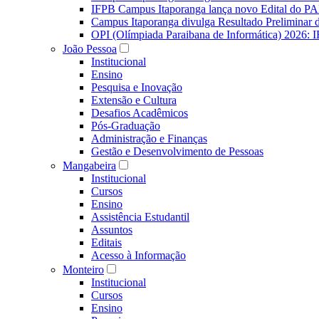
IFPB Campus Itaporanga lança novo Edital do P
Campus Itaporanga divulga Resultado Preliminar
OPI (Olímpiada Paraibana de Informática) 2026: 
João Pessoa
Institucional
Ensino
Pesquisa e Inovação
Extensão e Cultura
Desafios Acadêmicos
Pós-Graduação
Administração e Finanças
Gestão e Desenvolvimento de Pessoas
Mangabeira
Institucional
Cursos
Ensino
Assistência Estudantil
Assuntos
Editais
Acesso à Informação
Monteiro
Institucional
Cursos
Ensino