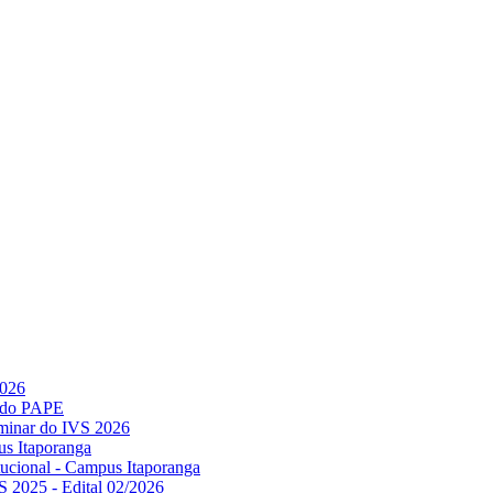
2026
l do PAPE
minar do IVS 2026
us Itaporanga
titucional - Campus Itaporanga
S 2025 - Edital 02/2026