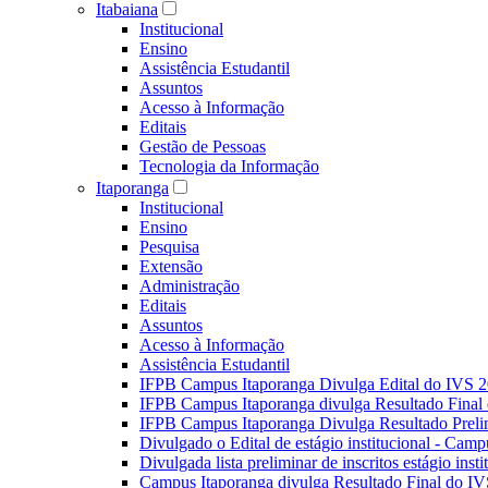
Itabaiana
Institucional
Ensino
Assistência Estudantil
Assuntos
Acesso à Informação
Editais
Gestão de Pessoas
Tecnologia da Informação
Itaporanga
Institucional
Ensino
Pesquisa
Extensão
Administração
Editais
Assuntos
Acesso à Informação
Assistência Estudantil
IFPB Campus Itaporanga Divulga Edital do IVS 
IFPB Campus Itaporanga divulga Resultado Fina
IFPB Campus Itaporanga Divulga Resultado Preli
Divulgado o Edital de estágio institucional - Camp
Divulgada lista preliminar de inscritos estágio ins
Campus Itaporanga divulga Resultado Final do IV