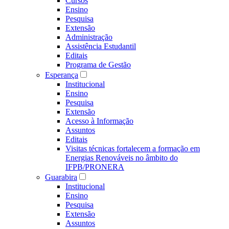
Cursos
Ensino
Pesquisa
Extensão
Administração
Assistência Estudantil
Editais
Programa de Gestão
Esperança
Institucional
Ensino
Pesquisa
Extensão
Acesso à Informação
Assuntos
Editais
Visitas técnicas fortalecem a formação em
Energias Renováveis no âmbito do
IFPB/PRONERA
Guarabira
Institucional
Ensino
Pesquisa
Extensão
Assuntos