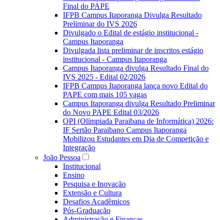
Final do PAPE
IFPB Campus Itaporanga Divulga Resultado
Preliminar do IVS 2026
Divulgado o Edital de estágio institucional -
Campus Itaporanga
Divulgada lista preliminar de inscritos estágio
institucional - Campus Itaporanga
Campus Itaporanga divulga Resultado Final do
IVS 2025 - Edital 02/2026
IFPB Campus Itaporanga lança novo Edital do
PAPE com mais 105 vagas
Campus Itaporanga divulga Resultado Preliminar
do Novo PAPE Edital 03/2026
OPI (Olímpiada Paraibana de Informática) 2026:
IF Sertão Paraibano Campus Itaporanga
Mobilizou Estudantes em Dia de Competição e
Integração
João Pessoa
Institucional
Ensino
Pesquisa e Inovação
Extensão e Cultura
Desafios Acadêmicos
Pós-Graduação
Administração e Finanças