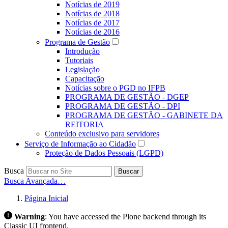
Notícias de 2019
Notícias de 2018
Notícias de 2017
Notícias de 2016
Programa de Gestão
Introdução
Tutoriais
Legislação
Capacitação
Notícias sobre o PGD no IFPB
PROGRAMA DE GESTÃO - DGEP
PROGRAMA DE GESTÃO - DPI
PROGRAMA DE GESTÃO - GABINETE DA
REITORIA
Conteúdo exclusivo para servidores
Serviço de Informação ao Cidadão
Proteção de Dados Pessoais (LGPD)
Busca
Buscar
Busca Avançada…
Página Inicial
Warning
:
You have accessed the Plone backend through its
Classic UI frontend.