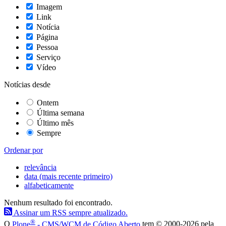
Imagem
Link
Notícia
Página
Pessoa
Serviço
Vídeo
Notícias desde
Ontem
Última semana
Último mês
Sempre
Ordenar por
relevância
data (mais recente primeiro)
alfabeticamente
Nenhum resultado foi encontrado.
Assinar um RSS sempre atualizado.
®
O
Plone
- CMS/WCM de Código Aberto
tem
©
2000-2026 pela