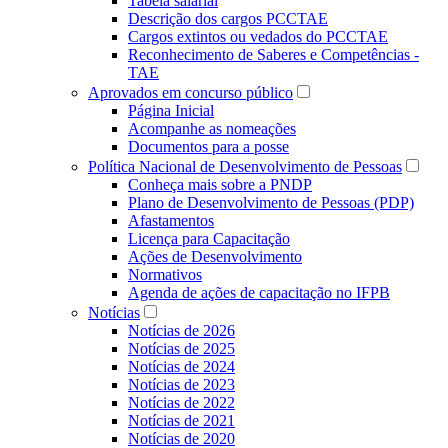
Tabela salarial
Descrição dos cargos PCCTAE
Cargos extintos ou vedados do PCCTAE
Reconhecimento de Saberes e Competências -
TAE
Aprovados em concurso público
Página Inicial
Acompanhe as nomeações
Documentos para a posse
Política Nacional de Desenvolvimento de Pessoas
Conheça mais sobre a PNDP
Plano de Desenvolvimento de Pessoas (PDP)
Afastamentos
Licença para Capacitação
Ações de Desenvolvimento
Normativos
Agenda de ações de capacitação no IFPB
Notícias
Notícias de 2026
Notícias de 2025
Notícias de 2024
Notícias de 2023
Notícias de 2022
Notícias de 2021
Notícias de 2020