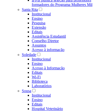
IFPB publica seleção para professores
formadores do Programa Mulheres Mil
Santa Rita
Institucional
Ensino
Pesquisa
Extensão
Editais
Assistência Estudantil
Conselho Diretor
Assuntos
Acesso à informação
Soledade
Institucional
Ensino
Acesso à Informação
Editais
Wi-Fi
Biblioteca
Laboratórios
Sousa
Institucional
Ensino
Editais
Hospital Veterinário