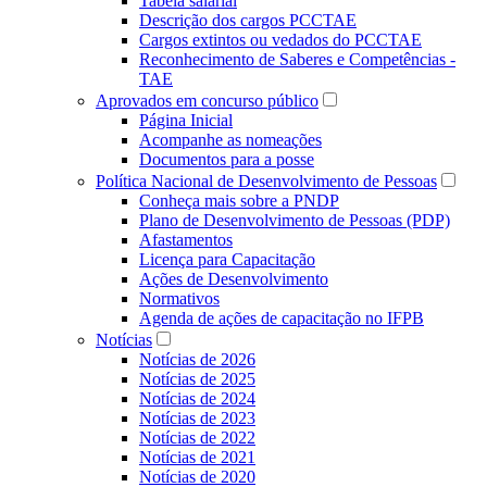
Tabela salarial
Descrição dos cargos PCCTAE
Cargos extintos ou vedados do PCCTAE
Reconhecimento de Saberes e Competências -
TAE
Aprovados em concurso público
Página Inicial
Acompanhe as nomeações
Documentos para a posse
Política Nacional de Desenvolvimento de Pessoas
Conheça mais sobre a PNDP
Plano de Desenvolvimento de Pessoas (PDP)
Afastamentos
Licença para Capacitação
Ações de Desenvolvimento
Normativos
Agenda de ações de capacitação no IFPB
Notícias
Notícias de 2026
Notícias de 2025
Notícias de 2024
Notícias de 2023
Notícias de 2022
Notícias de 2021
Notícias de 2020