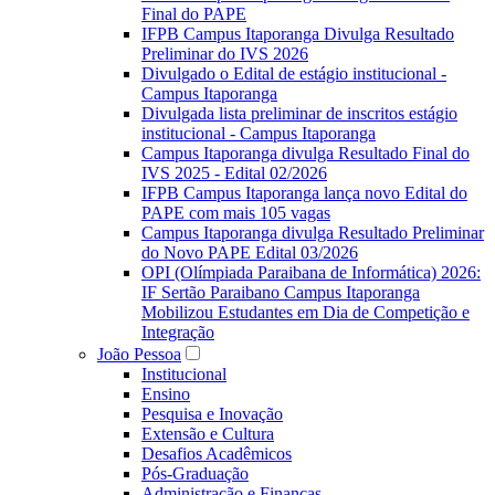
Final do PAPE
IFPB Campus Itaporanga Divulga Resultado
Preliminar do IVS 2026
Divulgado o Edital de estágio institucional -
Campus Itaporanga
Divulgada lista preliminar de inscritos estágio
institucional - Campus Itaporanga
Campus Itaporanga divulga Resultado Final do
IVS 2025 - Edital 02/2026
IFPB Campus Itaporanga lança novo Edital do
PAPE com mais 105 vagas
Campus Itaporanga divulga Resultado Preliminar
do Novo PAPE Edital 03/2026
OPI (Olímpiada Paraibana de Informática) 2026:
IF Sertão Paraibano Campus Itaporanga
Mobilizou Estudantes em Dia de Competição e
Integração
João Pessoa
Institucional
Ensino
Pesquisa e Inovação
Extensão e Cultura
Desafios Acadêmicos
Pós-Graduação
Administração e Finanças