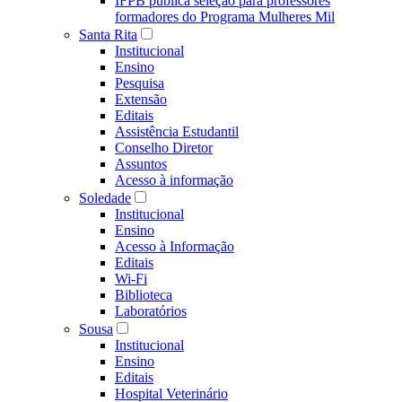
IFPB publica seleção para professores
formadores do Programa Mulheres Mil
Santa Rita
Institucional
Ensino
Pesquisa
Extensão
Editais
Assistência Estudantil
Conselho Diretor
Assuntos
Acesso à informação
Soledade
Institucional
Ensino
Acesso à Informação
Editais
Wi-Fi
Biblioteca
Laboratórios
Sousa
Institucional
Ensino
Editais
Hospital Veterinário