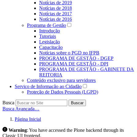
Notícias de 2019
Notícias de 2018
Notícias de 2017
Notícias de 2016
Programa de Gestão
Introdução
Tutoriais
Legislação
Capacitação
Notícias sobre o PGD no IFPB
PROGRAMA DE GESTÃO - DGEP
PROGRAMA DE GESTÃO - DPI
PROGRAMA DE GESTÃO - GABINETE DA
REITORIA
Conteúdo exclusivo para servidores
Serviço de Informação ao Cidadão
Proteção de Dados Pessoais (LGPD)
Busca
Buscar
Busca Avançada…
Página Inicial
Warning
:
You have accessed the Plone backend through its
Classic UI frontend.