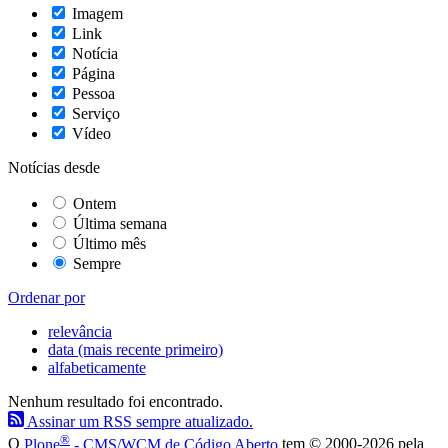
Imagem
Link
Notícia
Página
Pessoa
Serviço
Vídeo
Notícias desde
Ontem
Última semana
Último mês
Sempre
Ordenar por
relevância
data (mais recente primeiro)
alfabeticamente
Nenhum resultado foi encontrado.
Assinar um RSS sempre atualizado.
®
O
Plone
- CMS/WCM de Código Aberto
tem
©
2000-2026 pela