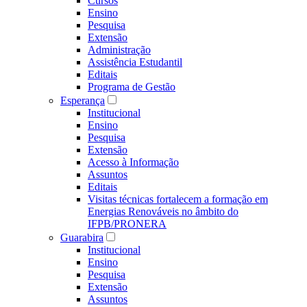
Cursos
Ensino
Pesquisa
Extensão
Administração
Assistência Estudantil
Editais
Programa de Gestão
Esperança
Institucional
Ensino
Pesquisa
Extensão
Acesso à Informação
Assuntos
Editais
Visitas técnicas fortalecem a formação em
Energias Renováveis no âmbito do
IFPB/PRONERA
Guarabira
Institucional
Ensino
Pesquisa
Extensão
Assuntos