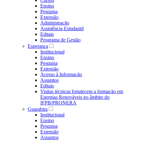
Cursos
Ensino
Pesquisa
Extensão
Administração
Assistência Estudantil
Editais
Programa de Gestão
Esperança
Institucional
Ensino
Pesquisa
Extensão
Acesso à Informação
Assuntos
Editais
Visitas técnicas fortalecem a formação em
Energias Renováveis no âmbito do
IFPB/PRONERA
Guarabira
Institucional
Ensino
Pesquisa
Extensão
Assuntos