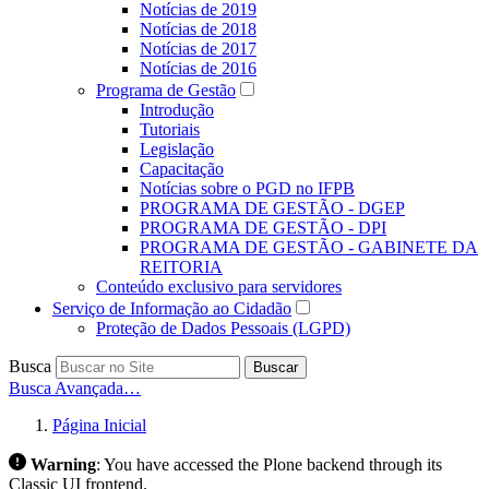
Notícias de 2019
Notícias de 2018
Notícias de 2017
Notícias de 2016
Programa de Gestão
Introdução
Tutoriais
Legislação
Capacitação
Notícias sobre o PGD no IFPB
PROGRAMA DE GESTÃO - DGEP
PROGRAMA DE GESTÃO - DPI
PROGRAMA DE GESTÃO - GABINETE DA
REITORIA
Conteúdo exclusivo para servidores
Serviço de Informação ao Cidadão
Proteção de Dados Pessoais (LGPD)
Busca
Buscar
Busca Avançada…
Página Inicial
Warning
:
You have accessed the Plone backend through its
Classic UI frontend.