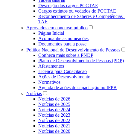
Tabela salarial
Descrição dos cargos PCCTAE
Cargos extintos ou vedados do PCCTAE
Reconhecimento de Saberes e Competências -
TAE
Aprovados em concurso público
Página Inicial
Acompanhe as nomeações
Documentos para a posse
Política Nacional de Desenvolvimento de Pessoas
Conheça mais sobre a PNDP
Plano de Desenvolvimento de Pessoas (PDP)
Afastamentos
Licença para Capacitação
Ações de Desenvolvimento
Normativos
Agenda de ações de capacitação no IFPB
Notícias
Notícias de 2026
Notícias de 2025
Notícias de 2024
Notícias de 2023
Notícias de 2022
Notícias de 2021
Notícias de 2020