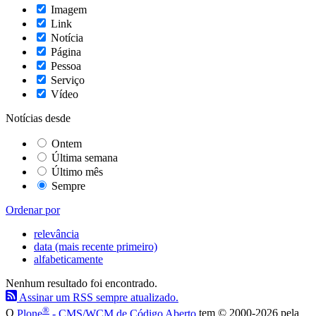
Imagem
Link
Notícia
Página
Pessoa
Serviço
Vídeo
Notícias desde
Ontem
Última semana
Último mês
Sempre
Ordenar por
relevância
data (mais recente primeiro)
alfabeticamente
Nenhum resultado foi encontrado.
Assinar um RSS sempre atualizado.
®
O
Plone
- CMS/WCM de Código Aberto
tem
©
2000-2026 pela