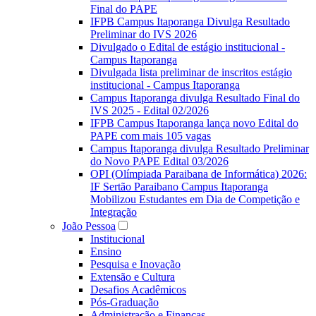
Final do PAPE
IFPB Campus Itaporanga Divulga Resultado
Preliminar do IVS 2026
Divulgado o Edital de estágio institucional -
Campus Itaporanga
Divulgada lista preliminar de inscritos estágio
institucional - Campus Itaporanga
Campus Itaporanga divulga Resultado Final do
IVS 2025 - Edital 02/2026
IFPB Campus Itaporanga lança novo Edital do
PAPE com mais 105 vagas
Campus Itaporanga divulga Resultado Preliminar
do Novo PAPE Edital 03/2026
OPI (Olímpiada Paraibana de Informática) 2026:
IF Sertão Paraibano Campus Itaporanga
Mobilizou Estudantes em Dia de Competição e
Integração
João Pessoa
Institucional
Ensino
Pesquisa e Inovação
Extensão e Cultura
Desafios Acadêmicos
Pós-Graduação
Administração e Finanças