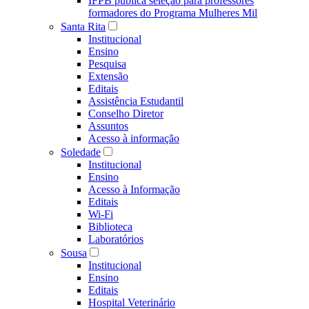
IFPB publica seleção para professores
formadores do Programa Mulheres Mil
Santa Rita
Institucional
Ensino
Pesquisa
Extensão
Editais
Assistência Estudantil
Conselho Diretor
Assuntos
Acesso à informação
Soledade
Institucional
Ensino
Acesso à Informação
Editais
Wi-Fi
Biblioteca
Laboratórios
Sousa
Institucional
Ensino
Editais
Hospital Veterinário