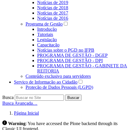
Notícias de 2019
Notícias de 2018
Notícias de 2017
Notícias de 2016
Programa de Gestão
Introdução
Tutoriais
Legislação
Capacitação
Notícias sobre o PGD no IFPB
PROGRAMA DE GESTÃO - DGEP
PROGRAMA DE GESTÃO - DPI
PROGRAMA DE GESTÃO - GABINETE DA
REITORIA
Conteúdo exclusivo para servidores
Serviço de Informação ao Cidadão
Proteção de Dados Pessoais (LGPD)
Busca
Buscar
Busca Avançada…
Página Inicial
Warning
:
You have accessed the Plone backend through its
Classic UI frontend.