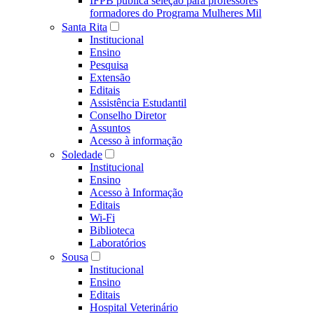
IFPB publica seleção para professores
formadores do Programa Mulheres Mil
Santa Rita
Institucional
Ensino
Pesquisa
Extensão
Editais
Assistência Estudantil
Conselho Diretor
Assuntos
Acesso à informação
Soledade
Institucional
Ensino
Acesso à Informação
Editais
Wi-Fi
Biblioteca
Laboratórios
Sousa
Institucional
Ensino
Editais
Hospital Veterinário