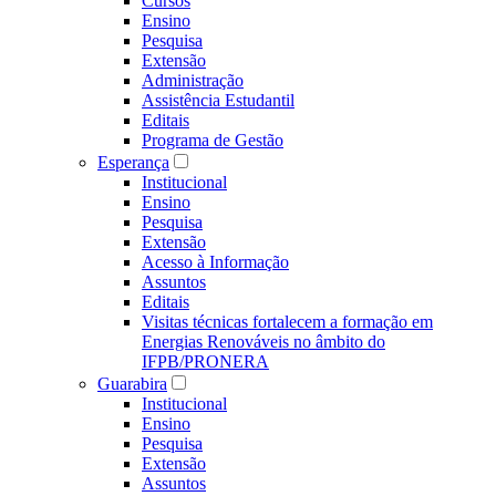
Cursos
Ensino
Pesquisa
Extensão
Administração
Assistência Estudantil
Editais
Programa de Gestão
Esperança
Institucional
Ensino
Pesquisa
Extensão
Acesso à Informação
Assuntos
Editais
Visitas técnicas fortalecem a formação em
Energias Renováveis no âmbito do
IFPB/PRONERA
Guarabira
Institucional
Ensino
Pesquisa
Extensão
Assuntos