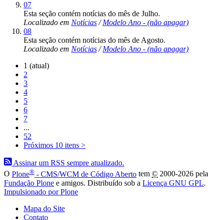
07
Esta seção contém notícias do mês de Julho.
Localizado em
Notícias
/
Modelo Ano - (não apagar)
08
Esta seção contém notícias do mês de Agosto.
Localizado em
Notícias
/
Modelo Ano - (não apagar)
1
(atual)
2
3
4
5
6
7
...
52
Próximos 10 itens
>
Assinar um RSS sempre atualizado.
®
O
Plone
- CMS/WCM de Código Aberto
tem
©
2000-2026 pela
Fundação Plone
e amigos. Distribuído sob a
Licença GNU GPL
.
Impulsionado por Plone
Mapa do Site
Contato