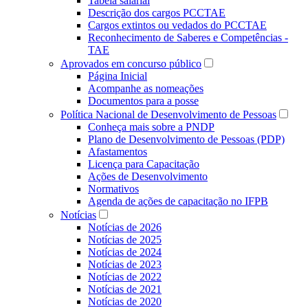
Tabela salarial
Descrição dos cargos PCCTAE
Cargos extintos ou vedados do PCCTAE
Reconhecimento de Saberes e Competências -
TAE
Aprovados em concurso público
Página Inicial
Acompanhe as nomeações
Documentos para a posse
Política Nacional de Desenvolvimento de Pessoas
Conheça mais sobre a PNDP
Plano de Desenvolvimento de Pessoas (PDP)
Afastamentos
Licença para Capacitação
Ações de Desenvolvimento
Normativos
Agenda de ações de capacitação no IFPB
Notícias
Notícias de 2026
Notícias de 2025
Notícias de 2024
Notícias de 2023
Notícias de 2022
Notícias de 2021
Notícias de 2020