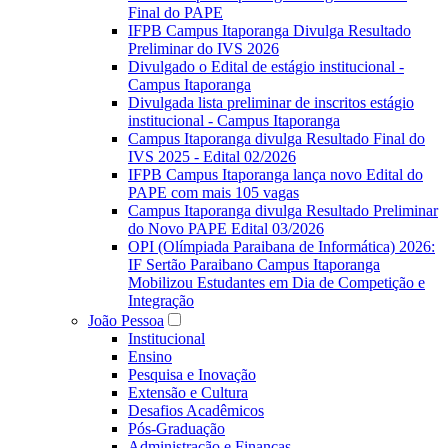
Final do PAPE
IFPB Campus Itaporanga Divulga Resultado
Preliminar do IVS 2026
Divulgado o Edital de estágio institucional -
Campus Itaporanga
Divulgada lista preliminar de inscritos estágio
institucional - Campus Itaporanga
Campus Itaporanga divulga Resultado Final do
IVS 2025 - Edital 02/2026
IFPB Campus Itaporanga lança novo Edital do
PAPE com mais 105 vagas
Campus Itaporanga divulga Resultado Preliminar
do Novo PAPE Edital 03/2026
OPI (Olímpiada Paraibana de Informática) 2026:
IF Sertão Paraibano Campus Itaporanga
Mobilizou Estudantes em Dia de Competição e
Integração
João Pessoa
Institucional
Ensino
Pesquisa e Inovação
Extensão e Cultura
Desafios Acadêmicos
Pós-Graduação
Administração e Finanças