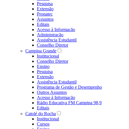
Pesquisa
Extensão
Pronatec
Assuntos
Editais
Acesso à Informação
Administração
Assistência Estudantil
Conselho Diretor
Campina Grande
Institucional
Conselho Diretor
Ensino
Pesquisa
Extensão
Assistência Estudantil
Programa de Gestão e Desempenho
Outros Assuntos
Acesso à Informação
Rádio Educativa FM Campina 98,9
Editais
Catolé do Rocha
Institucional
Cursos