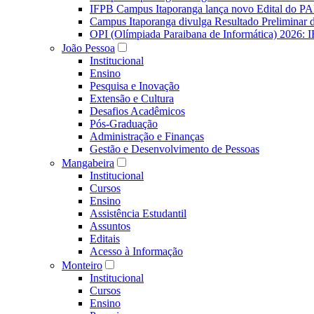
IFPB Campus Itaporanga lança novo Edital do P
Campus Itaporanga divulga Resultado Preliminar
OPI (Olímpiada Paraibana de Informática) 2026: 
João Pessoa
Institucional
Ensino
Pesquisa e Inovação
Extensão e Cultura
Desafios Acadêmicos
Pós-Graduação
Administração e Finanças
Gestão e Desenvolvimento de Pessoas
Mangabeira
Institucional
Cursos
Ensino
Assistência Estudantil
Assuntos
Editais
Acesso à Informação
Monteiro
Institucional
Cursos
Ensino