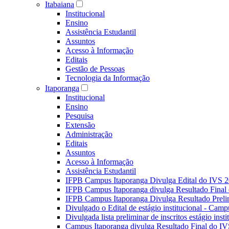
Itabaiana
Institucional
Ensino
Assistência Estudantil
Assuntos
Acesso à Informação
Editais
Gestão de Pessoas
Tecnologia da Informação
Itaporanga
Institucional
Ensino
Pesquisa
Extensão
Administração
Editais
Assuntos
Acesso à Informação
Assistência Estudantil
IFPB Campus Itaporanga Divulga Edital do IVS 
IFPB Campus Itaporanga divulga Resultado Fina
IFPB Campus Itaporanga Divulga Resultado Preli
Divulgado o Edital de estágio institucional - Camp
Divulgada lista preliminar de inscritos estágio ins
Campus Itaporanga divulga Resultado Final do IV