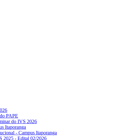
2026
l do PAPE
minar do IVS 2026
us Itaporanga
titucional - Campus Itaporanga
S 2025 - Edital 02/2026