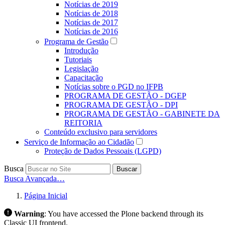
Notícias de 2019
Notícias de 2018
Notícias de 2017
Notícias de 2016
Programa de Gestão
Introdução
Tutoriais
Legislação
Capacitação
Notícias sobre o PGD no IFPB
PROGRAMA DE GESTÃO - DGEP
PROGRAMA DE GESTÃO - DPI
PROGRAMA DE GESTÃO - GABINETE DA
REITORIA
Conteúdo exclusivo para servidores
Serviço de Informação ao Cidadão
Proteção de Dados Pessoais (LGPD)
Busca
Buscar
Busca Avançada…
Página Inicial
Warning
:
You have accessed the Plone backend through its
Classic UI frontend.