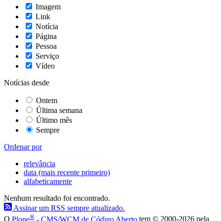
Imagem
Link
Notícia
Página
Pessoa
Serviço
Vídeo
Notícias desde
Ontem
Última semana
Último mês
Sempre
Ordenar por
relevância
data (mais recente primeiro)
alfabeticamente
Nenhum resultado foi encontrado.
Assinar um RSS sempre atualizado.
®
O
Plone
- CMS/WCM de Código Aberto
tem
©
2000-2026 pela