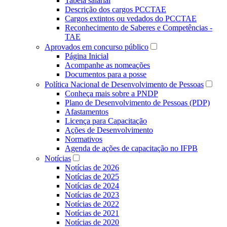
Tabela salarial
Descrição dos cargos PCCTAE
Cargos extintos ou vedados do PCCTAE
Reconhecimento de Saberes e Competências -
TAE
Aprovados em concurso público
Página Inicial
Acompanhe as nomeações
Documentos para a posse
Política Nacional de Desenvolvimento de Pessoas
Conheça mais sobre a PNDP
Plano de Desenvolvimento de Pessoas (PDP)
Afastamentos
Licença para Capacitação
Ações de Desenvolvimento
Normativos
Agenda de ações de capacitação no IFPB
Notícias
Notícias de 2026
Notícias de 2025
Notícias de 2024
Notícias de 2023
Notícias de 2022
Notícias de 2021
Notícias de 2020