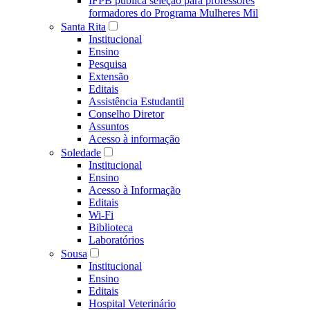
IFPB publica seleção para professores
formadores do Programa Mulheres Mil
Santa Rita
Institucional
Ensino
Pesquisa
Extensão
Editais
Assistência Estudantil
Conselho Diretor
Assuntos
Acesso à informação
Soledade
Institucional
Ensino
Acesso à Informação
Editais
Wi-Fi
Biblioteca
Laboratórios
Sousa
Institucional
Ensino
Editais
Hospital Veterinário