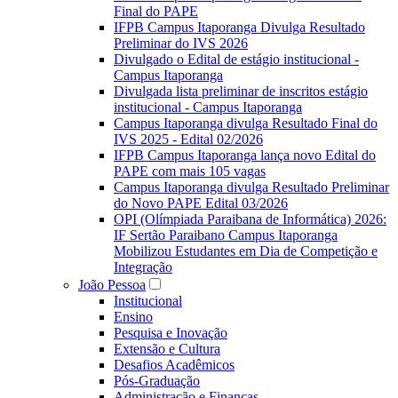
Final do PAPE
IFPB Campus Itaporanga Divulga Resultado
Preliminar do IVS 2026
Divulgado o Edital de estágio institucional -
Campus Itaporanga
Divulgada lista preliminar de inscritos estágio
institucional - Campus Itaporanga
Campus Itaporanga divulga Resultado Final do
IVS 2025 - Edital 02/2026
IFPB Campus Itaporanga lança novo Edital do
PAPE com mais 105 vagas
Campus Itaporanga divulga Resultado Preliminar
do Novo PAPE Edital 03/2026
OPI (Olímpiada Paraibana de Informática) 2026:
IF Sertão Paraibano Campus Itaporanga
Mobilizou Estudantes em Dia de Competição e
Integração
João Pessoa
Institucional
Ensino
Pesquisa e Inovação
Extensão e Cultura
Desafios Acadêmicos
Pós-Graduação
Administração e Finanças