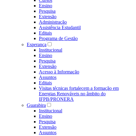
Cursos
Ensino
Pesquisa
Extensão
Administração
Assistência Estudantil
Editais
Programa de Gestão
Esperança
Institucional
Ensino
Pesquisa
Extensão
Acesso à Informação
Assuntos
Editais
Visitas técnicas fortalecem a formação em
Energias Renováveis no âmbito do
IFPB/PRONERA
Guarabira
Institucional
Ensino
Pesquisa
Extensão
Assuntos