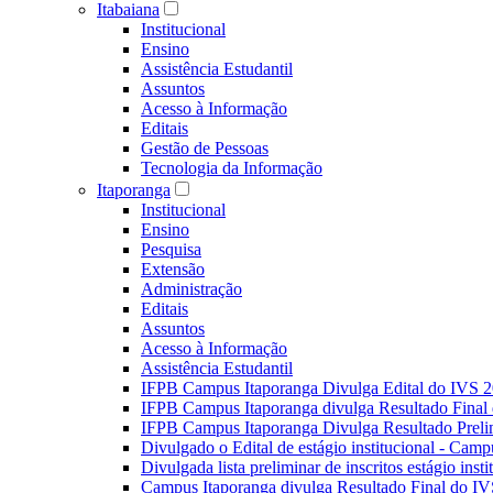
Itabaiana
Institucional
Ensino
Assistência Estudantil
Assuntos
Acesso à Informação
Editais
Gestão de Pessoas
Tecnologia da Informação
Itaporanga
Institucional
Ensino
Pesquisa
Extensão
Administração
Editais
Assuntos
Acesso à Informação
Assistência Estudantil
IFPB Campus Itaporanga Divulga Edital do IVS 
IFPB Campus Itaporanga divulga Resultado Fina
IFPB Campus Itaporanga Divulga Resultado Preli
Divulgado o Edital de estágio institucional - Camp
Divulgada lista preliminar de inscritos estágio ins
Campus Itaporanga divulga Resultado Final do IV