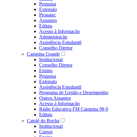
Pesquisa
Extensão
Pronatec
Assuntos
Editais
Acesso à Informação
Administração
Assistência Estudantil
Conselho Diretor
Campina Grande
Institucional
Conselho Diretor
Ensino
Pesquisa
Extensão
Assistência Estudantil
Programa de Gestão e Desempenho
Outros Assuntos
Acesso à Informação
Rádio Educativa FM Campina 98,9
Editais
Catolé do Rocha
Institucional
Cursos