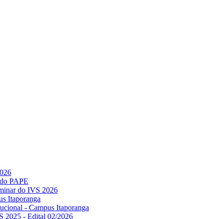
2026
l do PAPE
minar do IVS 2026
us Itaporanga
titucional - Campus Itaporanga
S 2025 - Edital 02/2026