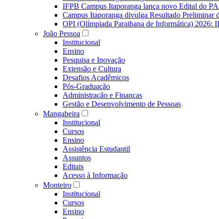
IFPB Campus Itaporanga lança novo Edital do P
Campus Itaporanga divulga Resultado Preliminar
OPI (Olímpiada Paraibana de Informática) 2026: 
João Pessoa
Institucional
Ensino
Pesquisa e Inovação
Extensão e Cultura
Desafios Acadêmicos
Pós-Graduação
Administração e Finanças
Gestão e Desenvolvimento de Pessoas
Mangabeira
Institucional
Cursos
Ensino
Assistência Estudantil
Assuntos
Editais
Acesso à Informação
Monteiro
Institucional
Cursos
Ensino