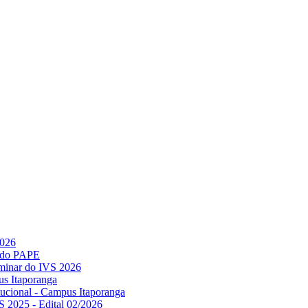
2026
l do PAPE
minar do IVS 2026
us Itaporanga
titucional - Campus Itaporanga
S 2025 - Edital 02/2026