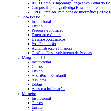
IFPB Campus Itaporanga lança novo Edital do P
Campus Itaporanga divulga Resultado Preliminar
OPI (Olímpiada Paraibana de Informática) 2026: 
João Pessoa
Institucional
Ensino
Pesquisa e Inovação
Extensão e Cultura
Desafios Acadêmicos
Pós-Graduação
Administração e Finanças
Gestão e Desenvolvimento de Pessoas
Mangabeira
Institucional
Cursos
Ensino
Assistência Estudantil
Assuntos
Editais
Acesso à Informação
Monteiro
Institucional
Cursos
Ensino