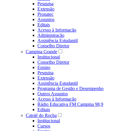
Pesquisa
Extensão
Pronatec
Assuntos
Editais
Acesso à Informação
Administração
Assistência Estudantil
Conselho Diretor
Campina Grande
Institucional
Conselho Diretor
Ensino
Pesquisa
Extensão
Assistência Estudantil
Programa de Gestão e Desempenho
Outros Assuntos
Acesso à Informação
Rádio Educativa FM Campina 98,9
Editais
Catolé do Rocha
Institucional
Cursos