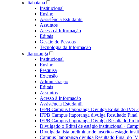
Itabaiana
Institucional
Ensino
Assistência Estudantil
Assuntos
Acesso à Informação
Editais
Gestão de Pessoas
Tecnologia da Informação
Itaporanga
Institucional
Ensino
Pesquisa
Extensão
Administração
Editais
Assuntos
Acesso à Informação
Assistência Estudantil
IFPB Campus Itaporanga Divulga Edital do IVS 
IFPB Campus Itaporanga divulga Resultado Fina
IFPB Campus Itaporanga Divulga Resultado Preli
Divulgado o Edital de estágio institucional - Camp
Divulgada lista preliminar de inscritos estágio ins
Campus Itaporanga divulga Resultado Final do IV