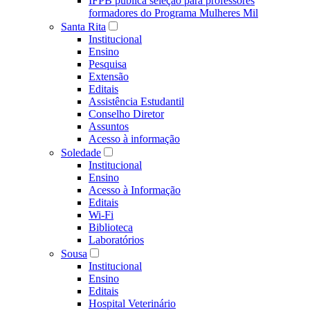
IFPB publica seleção para professores
formadores do Programa Mulheres Mil
Santa Rita
Institucional
Ensino
Pesquisa
Extensão
Editais
Assistência Estudantil
Conselho Diretor
Assuntos
Acesso à informação
Soledade
Institucional
Ensino
Acesso à Informação
Editais
Wi-Fi
Biblioteca
Laboratórios
Sousa
Institucional
Ensino
Editais
Hospital Veterinário