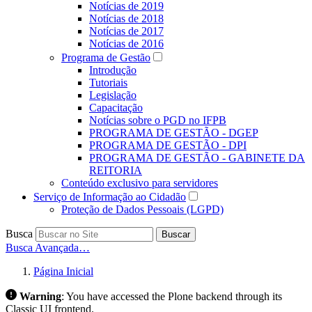
Notícias de 2019
Notícias de 2018
Notícias de 2017
Notícias de 2016
Programa de Gestão
Introdução
Tutoriais
Legislação
Capacitação
Notícias sobre o PGD no IFPB
PROGRAMA DE GESTÃO - DGEP
PROGRAMA DE GESTÃO - DPI
PROGRAMA DE GESTÃO - GABINETE DA
REITORIA
Conteúdo exclusivo para servidores
Serviço de Informação ao Cidadão
Proteção de Dados Pessoais (LGPD)
Busca
Buscar
Busca Avançada…
Página Inicial
Warning
:
You have accessed the Plone backend through its
Classic UI frontend.