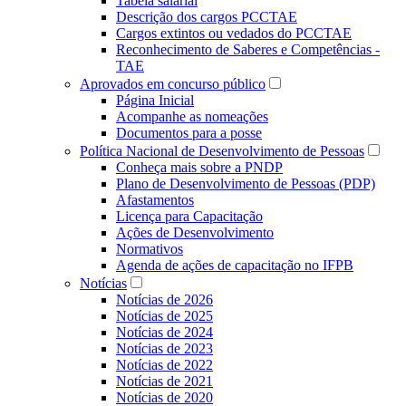
Tabela salarial
Descrição dos cargos PCCTAE
Cargos extintos ou vedados do PCCTAE
Reconhecimento de Saberes e Competências -
TAE
Aprovados em concurso público
Página Inicial
Acompanhe as nomeações
Documentos para a posse
Política Nacional de Desenvolvimento de Pessoas
Conheça mais sobre a PNDP
Plano de Desenvolvimento de Pessoas (PDP)
Afastamentos
Licença para Capacitação
Ações de Desenvolvimento
Normativos
Agenda de ações de capacitação no IFPB
Notícias
Notícias de 2026
Notícias de 2025
Notícias de 2024
Notícias de 2023
Notícias de 2022
Notícias de 2021
Notícias de 2020