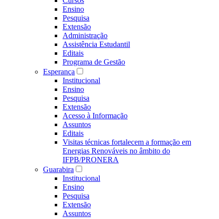
Cursos
Ensino
Pesquisa
Extensão
Administração
Assistência Estudantil
Editais
Programa de Gestão
Esperança
Institucional
Ensino
Pesquisa
Extensão
Acesso à Informação
Assuntos
Editais
Visitas técnicas fortalecem a formação em
Energias Renováveis no âmbito do
IFPB/PRONERA
Guarabira
Institucional
Ensino
Pesquisa
Extensão
Assuntos