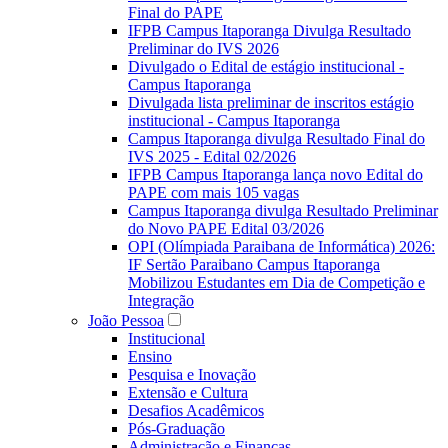
Final do PAPE
IFPB Campus Itaporanga Divulga Resultado
Preliminar do IVS 2026
Divulgado o Edital de estágio institucional -
Campus Itaporanga
Divulgada lista preliminar de inscritos estágio
institucional - Campus Itaporanga
Campus Itaporanga divulga Resultado Final do
IVS 2025 - Edital 02/2026
IFPB Campus Itaporanga lança novo Edital do
PAPE com mais 105 vagas
Campus Itaporanga divulga Resultado Preliminar
do Novo PAPE Edital 03/2026
OPI (Olímpiada Paraibana de Informática) 2026:
IF Sertão Paraibano Campus Itaporanga
Mobilizou Estudantes em Dia de Competição e
Integração
João Pessoa
Institucional
Ensino
Pesquisa e Inovação
Extensão e Cultura
Desafios Acadêmicos
Pós-Graduação
Administração e Finanças