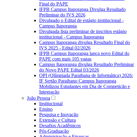
Final do PAPE
IFPB Campus Itaporanga Divulga Resultado
Preliminar do IVS 2026
Divulgado o Edital de estágio institucional -
Campus Itaporanga
Divulgada lista preliminar de inscritos estágio
institucional - Campus Itaporanga
Campus Itaporanga divulga Resultado Final do
IVS 2025 - Edital 02/2026
IFPB Campus Itaporanga lança novo Edital do
PAPE com mais 105 vagas
Campus Itaporanga divulga Resultado Preliminar
do Novo PAPE Edital 03/2026
OPI (Olímpiada Paraibana de Informática) 2026:
IF Sertão Paraibano Campus Itaporanga
Mobilizou Estudantes em Dia de Competição e
Integração
João Pessoa
Institucional
Ensino
Pesquisa e Inovação
Extensão e Cultura
Desafios Acadêmicos
Pós-Graduação
Administração e Finanças