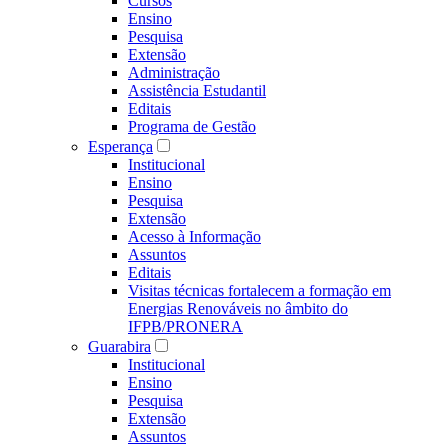
Cursos
Ensino
Pesquisa
Extensão
Administração
Assistência Estudantil
Editais
Programa de Gestão
Esperança
Institucional
Ensino
Pesquisa
Extensão
Acesso à Informação
Assuntos
Editais
Visitas técnicas fortalecem a formação em
Energias Renováveis no âmbito do
IFPB/PRONERA
Guarabira
Institucional
Ensino
Pesquisa
Extensão
Assuntos