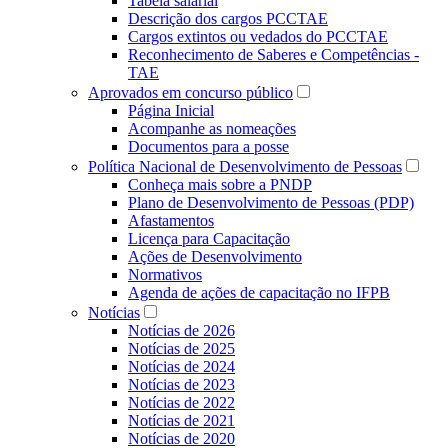
Tabela salarial
Descrição dos cargos PCCTAE
Cargos extintos ou vedados do PCCTAE
Reconhecimento de Saberes e Competências -
TAE
Aprovados em concurso público
Página Inicial
Acompanhe as nomeações
Documentos para a posse
Política Nacional de Desenvolvimento de Pessoas
Conheça mais sobre a PNDP
Plano de Desenvolvimento de Pessoas (PDP)
Afastamentos
Licença para Capacitação
Ações de Desenvolvimento
Normativos
Agenda de ações de capacitação no IFPB
Notícias
Notícias de 2026
Notícias de 2025
Notícias de 2024
Notícias de 2023
Notícias de 2022
Notícias de 2021
Notícias de 2020