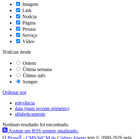
Imagem
Link
Notícia
Página
Pessoa
Serviço
Vídeo
Notícias desde
Ontem
Última semana
Último mês
Sempre
Ordenar por
relevância
data (mais recente primeiro)
alfabeticamente
Nenhum resultado foi encontrado.
Assinar um RSS sempre atualizado.
®
O
Plone
- CMS/WCM de Código Aberto
tem
©
2000-2026 pela