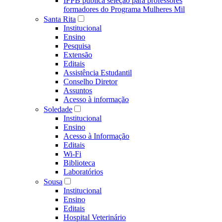
IFPB publica seleção para professores
formadores do Programa Mulheres Mil
Santa Rita
Institucional
Ensino
Pesquisa
Extensão
Editais
Assistência Estudantil
Conselho Diretor
Assuntos
Acesso à informação
Soledade
Institucional
Ensino
Acesso à Informação
Editais
Wi-Fi
Biblioteca
Laboratórios
Sousa
Institucional
Ensino
Editais
Hospital Veterinário