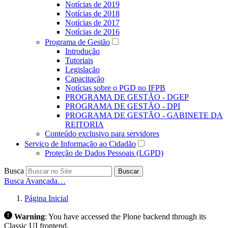
Notícias de 2019
Notícias de 2018
Notícias de 2017
Notícias de 2016
Programa de Gestão
Introdução
Tutoriais
Legislação
Capacitação
Notícias sobre o PGD no IFPB
PROGRAMA DE GESTÃO - DGEP
PROGRAMA DE GESTÃO - DPI
PROGRAMA DE GESTÃO - GABINETE DA
REITORIA
Conteúdo exclusivo para servidores
Serviço de Informação ao Cidadão
Proteção de Dados Pessoais (LGPD)
Busca
Buscar
Busca Avançada…
Página Inicial
Warning
:
You have accessed the Plone backend through its
Classic UI frontend.