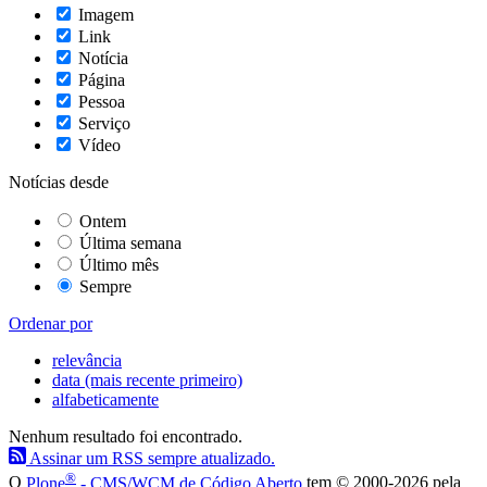
Imagem
Link
Notícia
Página
Pessoa
Serviço
Vídeo
Notícias desde
Ontem
Última semana
Último mês
Sempre
Ordenar por
relevância
data (mais recente primeiro)
alfabeticamente
Nenhum resultado foi encontrado.
Assinar um RSS sempre atualizado.
®
O
Plone
- CMS/WCM de Código Aberto
tem
©
2000-2026 pela