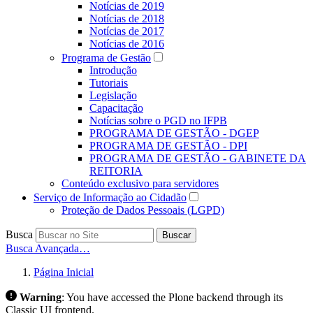
Notícias de 2019
Notícias de 2018
Notícias de 2017
Notícias de 2016
Programa de Gestão
Introdução
Tutoriais
Legislação
Capacitação
Notícias sobre o PGD no IFPB
PROGRAMA DE GESTÃO - DGEP
PROGRAMA DE GESTÃO - DPI
PROGRAMA DE GESTÃO - GABINETE DA
REITORIA
Conteúdo exclusivo para servidores
Serviço de Informação ao Cidadão
Proteção de Dados Pessoais (LGPD)
Busca
Buscar
Busca Avançada…
Página Inicial
Warning
:
You have accessed the Plone backend through its
Classic UI frontend.