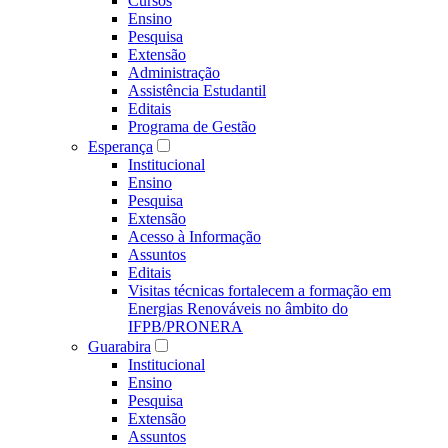
Cursos
Ensino
Pesquisa
Extensão
Administração
Assistência Estudantil
Editais
Programa de Gestão
Esperança
Institucional
Ensino
Pesquisa
Extensão
Acesso à Informação
Assuntos
Editais
Visitas técnicas fortalecem a formação em
Energias Renováveis no âmbito do
IFPB/PRONERA
Guarabira
Institucional
Ensino
Pesquisa
Extensão
Assuntos