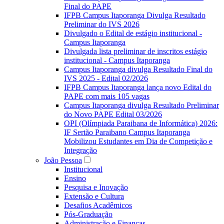
Final do PAPE
IFPB Campus Itaporanga Divulga Resultado
Preliminar do IVS 2026
Divulgado o Edital de estágio institucional -
Campus Itaporanga
Divulgada lista preliminar de inscritos estágio
institucional - Campus Itaporanga
Campus Itaporanga divulga Resultado Final do
IVS 2025 - Edital 02/2026
IFPB Campus Itaporanga lança novo Edital do
PAPE com mais 105 vagas
Campus Itaporanga divulga Resultado Preliminar
do Novo PAPE Edital 03/2026
OPI (Olímpiada Paraibana de Informática) 2026:
IF Sertão Paraibano Campus Itaporanga
Mobilizou Estudantes em Dia de Competição e
Integração
João Pessoa
Institucional
Ensino
Pesquisa e Inovação
Extensão e Cultura
Desafios Acadêmicos
Pós-Graduação
Administração e Finanças