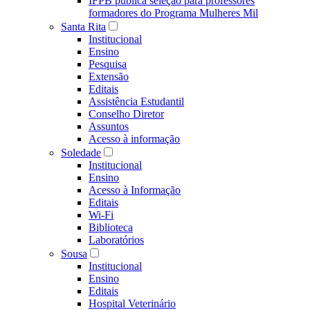
IFPB publica seleção para professores
formadores do Programa Mulheres Mil
Santa Rita
Institucional
Ensino
Pesquisa
Extensão
Editais
Assistência Estudantil
Conselho Diretor
Assuntos
Acesso à informação
Soledade
Institucional
Ensino
Acesso à Informação
Editais
Wi-Fi
Biblioteca
Laboratórios
Sousa
Institucional
Ensino
Editais
Hospital Veterinário