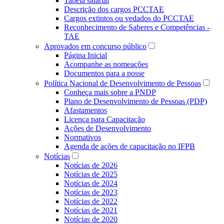
Tabela salarial
Descrição dos cargos PCCTAE
Cargos extintos ou vedados do PCCTAE
Reconhecimento de Saberes e Competências -
TAE
Aprovados em concurso público
Página Inicial
Acompanhe as nomeações
Documentos para a posse
Política Nacional de Desenvolvimento de Pessoas
Conheça mais sobre a PNDP
Plano de Desenvolvimento de Pessoas (PDP)
Afastamentos
Licença para Capacitação
Ações de Desenvolvimento
Normativos
Agenda de ações de capacitação no IFPB
Notícias
Notícias de 2026
Notícias de 2025
Notícias de 2024
Notícias de 2023
Notícias de 2022
Notícias de 2021
Notícias de 2020