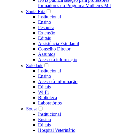
IFPB publica seleção para professores
formadores do Programa Mulheres Mil
Santa Rita
Institucional
Ensino
Pesquisa
Extensão
Editais
Assistência Estudantil
Conselho Diretor
Assuntos
Acesso à informação
Soledade
Institucional
Ensino
Acesso à Informação
Editais
Wi-Fi
Biblioteca
Laboratórios
Sousa
Institucional
Ensino
Editais
Hospital Veterinário