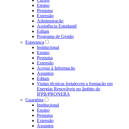
Cursos
Ensino
Pesquisa
Extensão
Administração
Assistência Estudantil
Editais
Programa de Gestão
Esperança
Institucional
Ensino
Pesquisa
Extensão
Acesso à Informação
Assuntos
Editais
Visitas técnicas fortalecem a formação em
Energias Renováveis no âmbito do
IFPB/PRONERA
Guarabira
Institucional
Ensino
Pesquisa
Extensão
Assuntos