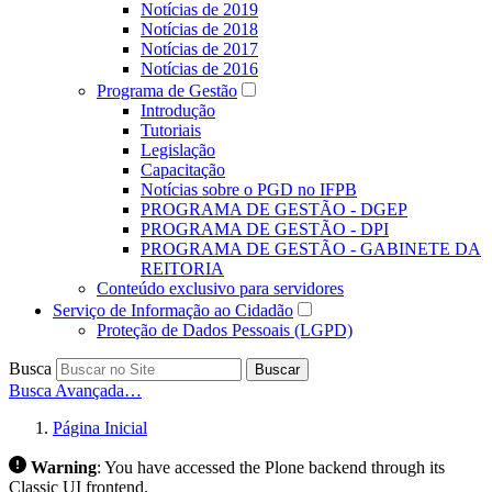
Notícias de 2019
Notícias de 2018
Notícias de 2017
Notícias de 2016
Programa de Gestão
Introdução
Tutoriais
Legislação
Capacitação
Notícias sobre o PGD no IFPB
PROGRAMA DE GESTÃO - DGEP
PROGRAMA DE GESTÃO - DPI
PROGRAMA DE GESTÃO - GABINETE DA
REITORIA
Conteúdo exclusivo para servidores
Serviço de Informação ao Cidadão
Proteção de Dados Pessoais (LGPD)
Busca
Buscar
Busca Avançada…
Página Inicial
Warning
:
You have accessed the Plone backend through its
Classic UI frontend.