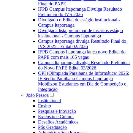
Final do PAPE
IFPB Campus Itaporanga Divulga Resultado
Preliminar do IVS 2026
Divulgado o Edital de estágio institucional -
Campus Itaporanga
Divulgada lista preliminar de inscritos estágio
institucional - Campus Itaporanga
Campus Itaporanga divulga Resultado Final do
IVS 2025 - Edital 02/2026
IFPB Campus Itaporanga lança novo Edital do
PAPE com mais 105 vagas
Campus Itaporanga divulga Resultado Preliminar
do Novo PAPE Edital 03/2026
OPI (Olímpiada Paraibana de Informática) 2026:
IF Sertão Paraibano Campus Itaporanga
Mobilizou Estudantes em Dia de Competição e
Integração
João Pessoa
Institucional
Ensino
Pesquisa e Inovação
Extensão e Cultura
Desafios Acadêmicos
Pós-Graduação
Administração e Finanças