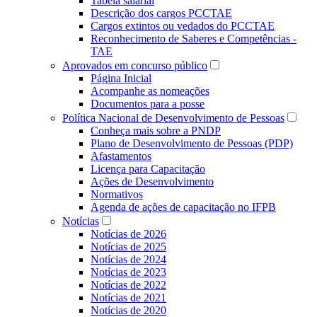
Tabela salarial
Descrição dos cargos PCCTAE
Cargos extintos ou vedados do PCCTAE
Reconhecimento de Saberes e Competências -
TAE
Aprovados em concurso público
Página Inicial
Acompanhe as nomeações
Documentos para a posse
Política Nacional de Desenvolvimento de Pessoas
Conheça mais sobre a PNDP
Plano de Desenvolvimento de Pessoas (PDP)
Afastamentos
Licença para Capacitação
Ações de Desenvolvimento
Normativos
Agenda de ações de capacitação no IFPB
Notícias
Notícias de 2026
Notícias de 2025
Notícias de 2024
Notícias de 2023
Notícias de 2022
Notícias de 2021
Notícias de 2020