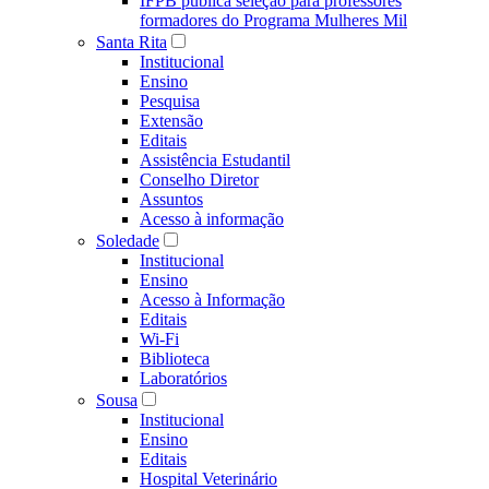
IFPB publica seleção para professores
formadores do Programa Mulheres Mil
Santa Rita
Institucional
Ensino
Pesquisa
Extensão
Editais
Assistência Estudantil
Conselho Diretor
Assuntos
Acesso à informação
Soledade
Institucional
Ensino
Acesso à Informação
Editais
Wi-Fi
Biblioteca
Laboratórios
Sousa
Institucional
Ensino
Editais
Hospital Veterinário