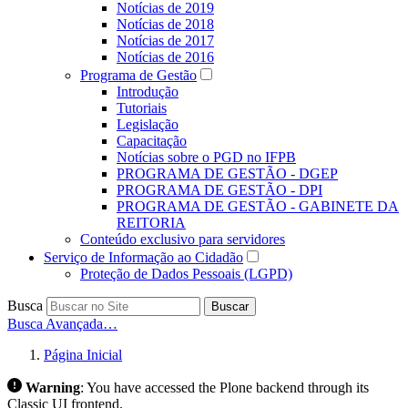
Notícias de 2019
Notícias de 2018
Notícias de 2017
Notícias de 2016
Programa de Gestão
Introdução
Tutoriais
Legislação
Capacitação
Notícias sobre o PGD no IFPB
PROGRAMA DE GESTÃO - DGEP
PROGRAMA DE GESTÃO - DPI
PROGRAMA DE GESTÃO - GABINETE DA
REITORIA
Conteúdo exclusivo para servidores
Serviço de Informação ao Cidadão
Proteção de Dados Pessoais (LGPD)
Busca
Buscar
Busca Avançada…
Página Inicial
Warning
:
You have accessed the Plone backend through its
Classic UI frontend.