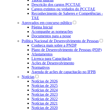
Tabela salarial
Descrição dos cargos PCCTAE
Cargos extintos ou vedados do PCCTAE
Reconhecimento de Saberes e Competências -
TAE
Aprovados em concurso público
Página Inicial
Acompanhe as nomeações
Documentos para a posse
Política Nacional de Desenvolvimento de Pessoas
Conheça mais sobre a PNDP
Plano de Desenvolvimento de Pessoas (PDP)
Afastamentos
Licença para Capacitação
Ações de Desenvolvimento
Normativos
Agenda de ações de capacitação no IFPB
Notícias
Notícias de 2026
Notícias de 2025
Notícias de 2024
Notícias de 2023
Notícias de 2022
Notícias de 2021
Notícias de 2020