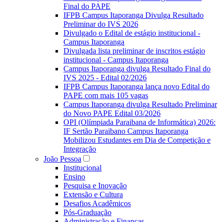
Final do PAPE
IFPB Campus Itaporanga Divulga Resultado
Preliminar do IVS 2026
Divulgado o Edital de estágio institucional -
Campus Itaporanga
Divulgada lista preliminar de inscritos estágio
institucional - Campus Itaporanga
Campus Itaporanga divulga Resultado Final do
IVS 2025 - Edital 02/2026
IFPB Campus Itaporanga lança novo Edital do
PAPE com mais 105 vagas
Campus Itaporanga divulga Resultado Preliminar
do Novo PAPE Edital 03/2026
OPI (Olímpiada Paraibana de Informática) 2026:
IF Sertão Paraibano Campus Itaporanga
Mobilizou Estudantes em Dia de Competição e
Integração
João Pessoa
Institucional
Ensino
Pesquisa e Inovação
Extensão e Cultura
Desafios Acadêmicos
Pós-Graduação
Administração e Finanças