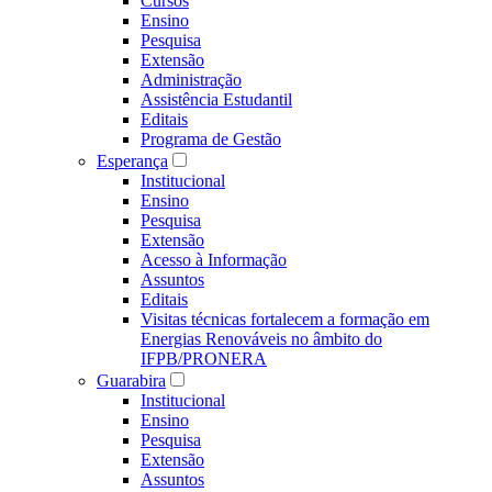
Cursos
Ensino
Pesquisa
Extensão
Administração
Assistência Estudantil
Editais
Programa de Gestão
Esperança
Institucional
Ensino
Pesquisa
Extensão
Acesso à Informação
Assuntos
Editais
Visitas técnicas fortalecem a formação em
Energias Renováveis no âmbito do
IFPB/PRONERA
Guarabira
Institucional
Ensino
Pesquisa
Extensão
Assuntos