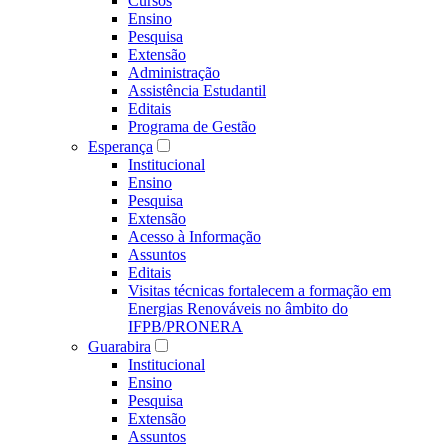
Cursos
Ensino
Pesquisa
Extensão
Administração
Assistência Estudantil
Editais
Programa de Gestão
Esperança
Institucional
Ensino
Pesquisa
Extensão
Acesso à Informação
Assuntos
Editais
Visitas técnicas fortalecem a formação em
Energias Renováveis no âmbito do
IFPB/PRONERA
Guarabira
Institucional
Ensino
Pesquisa
Extensão
Assuntos