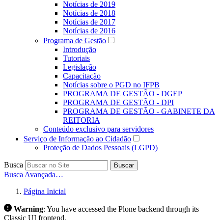
Notícias de 2019
Notícias de 2018
Notícias de 2017
Notícias de 2016
Programa de Gestão
Introdução
Tutoriais
Legislação
Capacitação
Notícias sobre o PGD no IFPB
PROGRAMA DE GESTÃO - DGEP
PROGRAMA DE GESTÃO - DPI
PROGRAMA DE GESTÃO - GABINETE DA
REITORIA
Conteúdo exclusivo para servidores
Serviço de Informação ao Cidadão
Proteção de Dados Pessoais (LGPD)
Busca
Buscar
Busca Avançada…
Página Inicial
Warning
:
You have accessed the Plone backend through its
Classic UI frontend.