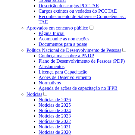
Tabela salarial
Descrição dos cargos PCCTAE
Cargos extintos ou vedados do PCCTAE
Reconhecimento de Saberes e Competências -
TAE
Aprovados em concurso público
Página Inicial
Acompanhe as nomeações
Documentos para a posse
Política Nacional de Desenvolvimento de Pessoas
Conheça mais sobre a PNDP
Plano de Desenvolvimento de Pessoas (PDP)
Afastamentos
Licença para Capacitação
Ações de Desenvolvimento
Normativos
Agenda de ações de capacitação no IFPB
Notícias
Notícias de 2026
Notícias de 2025
Notícias de 2024
Notícias de 2023
Notícias de 2022
Notícias de 2021
Notícias de 2020