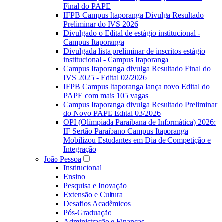
Final do PAPE
IFPB Campus Itaporanga Divulga Resultado
Preliminar do IVS 2026
Divulgado o Edital de estágio institucional -
Campus Itaporanga
Divulgada lista preliminar de inscritos estágio
institucional - Campus Itaporanga
Campus Itaporanga divulga Resultado Final do
IVS 2025 - Edital 02/2026
IFPB Campus Itaporanga lança novo Edital do
PAPE com mais 105 vagas
Campus Itaporanga divulga Resultado Preliminar
do Novo PAPE Edital 03/2026
OPI (Olímpiada Paraibana de Informática) 2026:
IF Sertão Paraibano Campus Itaporanga
Mobilizou Estudantes em Dia de Competição e
Integração
João Pessoa
Institucional
Ensino
Pesquisa e Inovação
Extensão e Cultura
Desafios Acadêmicos
Pós-Graduação
Administração e Finanças