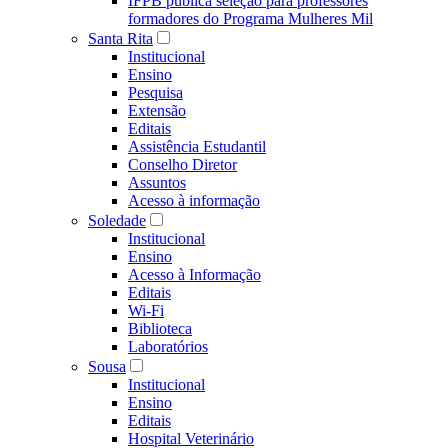
IFPB publica seleção para professores
formadores do Programa Mulheres Mil
Santa Rita
Institucional
Ensino
Pesquisa
Extensão
Editais
Assistência Estudantil
Conselho Diretor
Assuntos
Acesso à informação
Soledade
Institucional
Ensino
Acesso à Informação
Editais
Wi-Fi
Biblioteca
Laboratórios
Sousa
Institucional
Ensino
Editais
Hospital Veterinário