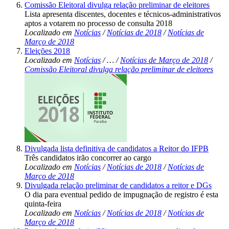
Comissão Eleitoral divulga relação preliminar de eleitores
Lista apresenta discentes, docentes e técnicos-administrativos
aptos a votarem no processo de consulta 2018
Localizado em
Notícias
/
Notícias de 2018
/
Notícias de
Março de 2018
Eleições 2018
Localizado em
Notícias
/
…
/
Notícias de Março de 2018
/
Comissão Eleitoral divulga relação preliminar de eleitores
Divulgada lista definitiva de candidatos a Reitor do IFPB
Três candidatos irão concorrer ao cargo
Localizado em
Notícias
/
Notícias de 2018
/
Notícias de
Março de 2018
Divulgada relação preliminar de candidatos a reitor e DGs
O dia para eventual pedido de impugnação de registro é esta
quinta-feira
Localizado em
Notícias
/
Notícias de 2018
/
Notícias de
Março de 2018