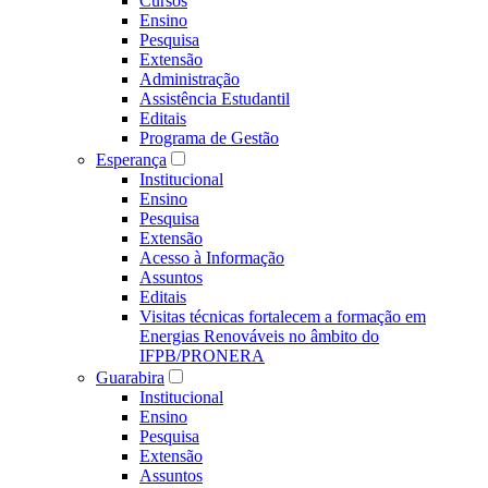
Cursos
Ensino
Pesquisa
Extensão
Administração
Assistência Estudantil
Editais
Programa de Gestão
Esperança
Institucional
Ensino
Pesquisa
Extensão
Acesso à Informação
Assuntos
Editais
Visitas técnicas fortalecem a formação em
Energias Renováveis no âmbito do
IFPB/PRONERA
Guarabira
Institucional
Ensino
Pesquisa
Extensão
Assuntos