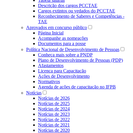
Tabela salarial
Descrição dos cargos PCCTAE
Cargos extintos ou vedados do PCCTAE
Reconhecimento de Saberes e Competências -
TAE
Aprovados em concurso público
Página Inicial
Acompanhe as nomeações
Documentos para a posse
Política Nacional de Desenvolvimento de Pessoas
Conheça mais sobre a PNDP
Plano de Desenvolvimento de Pessoas (PDP)
Afastamentos
Licença para Capacitação
Ações de Desenvolvimento
Normativos
Agenda de ações de capacitação no IFPB
Notícias
Notícias de 2026
Notícias de 2025
Notícias de 2024
Notícias de 2023
Notícias de 2022
Notícias de 2021
Notícias de 2020