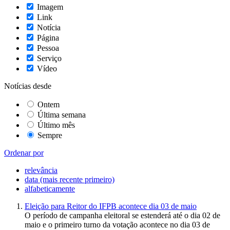
Imagem
Link
Notícia
Página
Pessoa
Serviço
Vídeo
Notícias desde
Ontem
Última semana
Último mês
Sempre
Ordenar por
relevância
data (mais recente primeiro)
alfabeticamente
Eleição para Reitor do IFPB acontece dia 03 de maio
O período de campanha eleitoral se estenderá até o dia 02 de
maio e o primeiro turno da votação acontece no dia 03 de