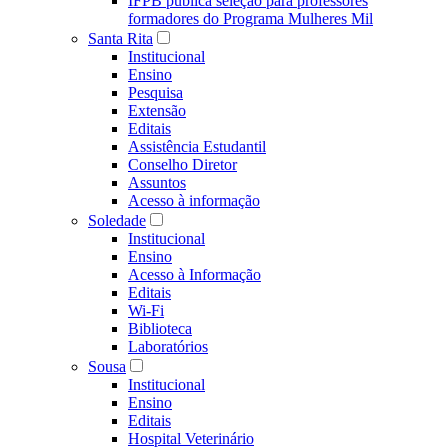
IFPB publica seleção para professores
formadores do Programa Mulheres Mil
Santa Rita
Institucional
Ensino
Pesquisa
Extensão
Editais
Assistência Estudantil
Conselho Diretor
Assuntos
Acesso à informação
Soledade
Institucional
Ensino
Acesso à Informação
Editais
Wi-Fi
Biblioteca
Laboratórios
Sousa
Institucional
Ensino
Editais
Hospital Veterinário