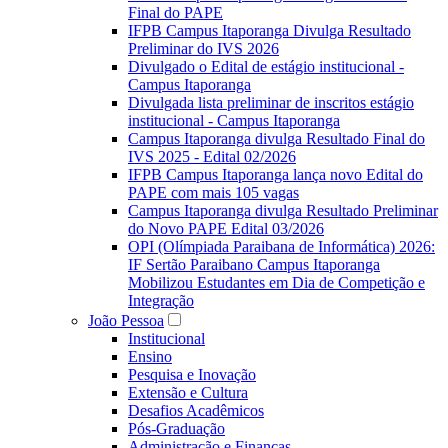
Final do PAPE
IFPB Campus Itaporanga Divulga Resultado
Preliminar do IVS 2026
Divulgado o Edital de estágio institucional -
Campus Itaporanga
Divulgada lista preliminar de inscritos estágio
institucional - Campus Itaporanga
Campus Itaporanga divulga Resultado Final do
IVS 2025 - Edital 02/2026
IFPB Campus Itaporanga lança novo Edital do
PAPE com mais 105 vagas
Campus Itaporanga divulga Resultado Preliminar
do Novo PAPE Edital 03/2026
OPI (Olímpiada Paraibana de Informática) 2026:
IF Sertão Paraibano Campus Itaporanga
Mobilizou Estudantes em Dia de Competição e
Integração
João Pessoa
Institucional
Ensino
Pesquisa e Inovação
Extensão e Cultura
Desafios Acadêmicos
Pós-Graduação
Administração e Finanças