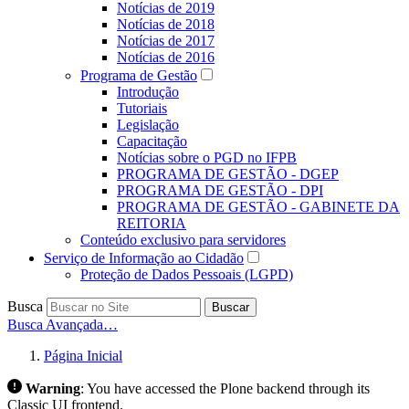
Notícias de 2019
Notícias de 2018
Notícias de 2017
Notícias de 2016
Programa de Gestão
Introdução
Tutoriais
Legislação
Capacitação
Notícias sobre o PGD no IFPB
PROGRAMA DE GESTÃO - DGEP
PROGRAMA DE GESTÃO - DPI
PROGRAMA DE GESTÃO - GABINETE DA
REITORIA
Conteúdo exclusivo para servidores
Serviço de Informação ao Cidadão
Proteção de Dados Pessoais (LGPD)
Busca
Buscar
Busca Avançada…
Página Inicial
Warning
:
You have accessed the Plone backend through its
Classic UI frontend.