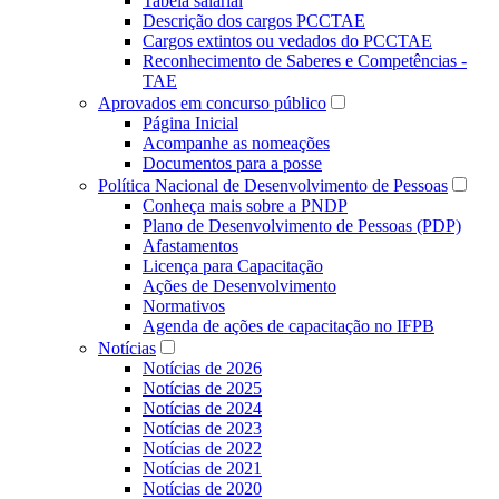
Tabela salarial
Descrição dos cargos PCCTAE
Cargos extintos ou vedados do PCCTAE
Reconhecimento de Saberes e Competências -
TAE
Aprovados em concurso público
Página Inicial
Acompanhe as nomeações
Documentos para a posse
Política Nacional de Desenvolvimento de Pessoas
Conheça mais sobre a PNDP
Plano de Desenvolvimento de Pessoas (PDP)
Afastamentos
Licença para Capacitação
Ações de Desenvolvimento
Normativos
Agenda de ações de capacitação no IFPB
Notícias
Notícias de 2026
Notícias de 2025
Notícias de 2024
Notícias de 2023
Notícias de 2022
Notícias de 2021
Notícias de 2020