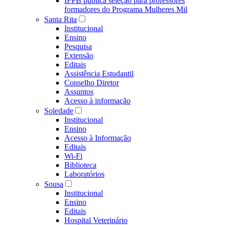
IFPB publica seleção para professores
formadores do Programa Mulheres Mil
Santa Rita
Institucional
Ensino
Pesquisa
Extensão
Editais
Assistência Estudantil
Conselho Diretor
Assuntos
Acesso à informação
Soledade
Institucional
Ensino
Acesso à Informação
Editais
Wi-Fi
Biblioteca
Laboratórios
Sousa
Institucional
Ensino
Editais
Hospital Veterinário