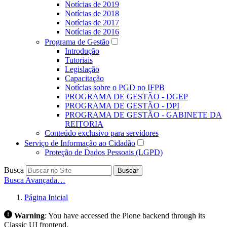
Notícias de 2019
Notícias de 2018
Notícias de 2017
Notícias de 2016
Programa de Gestão
Introdução
Tutoriais
Legislação
Capacitação
Notícias sobre o PGD no IFPB
PROGRAMA DE GESTÃO - DGEP
PROGRAMA DE GESTÃO - DPI
PROGRAMA DE GESTÃO - GABINETE DA
REITORIA
Conteúdo exclusivo para servidores
Serviço de Informação ao Cidadão
Proteção de Dados Pessoais (LGPD)
Busca
Buscar
Busca Avançada…
Página Inicial
Warning
:
You have accessed the Plone backend through its
Classic UI frontend.