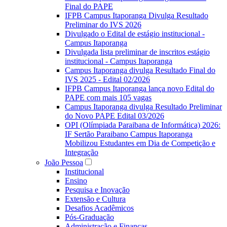
Final do PAPE
IFPB Campus Itaporanga Divulga Resultado
Preliminar do IVS 2026
Divulgado o Edital de estágio institucional -
Campus Itaporanga
Divulgada lista preliminar de inscritos estágio
institucional - Campus Itaporanga
Campus Itaporanga divulga Resultado Final do
IVS 2025 - Edital 02/2026
IFPB Campus Itaporanga lança novo Edital do
PAPE com mais 105 vagas
Campus Itaporanga divulga Resultado Preliminar
do Novo PAPE Edital 03/2026
OPI (Olímpiada Paraibana de Informática) 2026:
IF Sertão Paraibano Campus Itaporanga
Mobilizou Estudantes em Dia de Competição e
Integração
João Pessoa
Institucional
Ensino
Pesquisa e Inovação
Extensão e Cultura
Desafios Acadêmicos
Pós-Graduação
Administração e Finanças