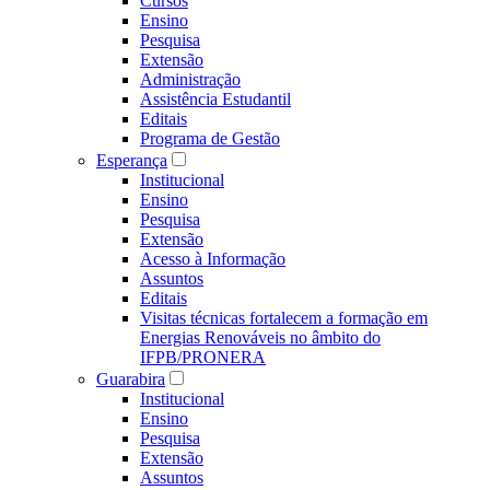
Cursos
Ensino
Pesquisa
Extensão
Administração
Assistência Estudantil
Editais
Programa de Gestão
Esperança
Institucional
Ensino
Pesquisa
Extensão
Acesso à Informação
Assuntos
Editais
Visitas técnicas fortalecem a formação em
Energias Renováveis no âmbito do
IFPB/PRONERA
Guarabira
Institucional
Ensino
Pesquisa
Extensão
Assuntos