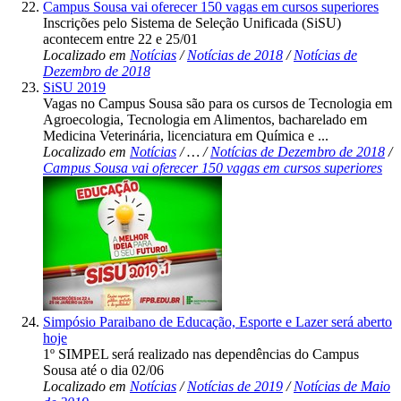
Campus Sousa vai oferecer 150 vagas em cursos superiores
Inscrições pelo Sistema de Seleção Unificada (SiSU)
acontecem entre 22 e 25/01
Localizado em
Notícias
/
Notícias de 2018
/
Notícias de
Dezembro de 2018
SiSU 2019
Vagas no Campus Sousa são para os cursos de Tecnologia em
Agroecologia, Tecnologia em Alimentos, bacharelado em
Medicina Veterinária, licenciatura em Química e ...
Localizado em
Notícias
/
…
/
Notícias de Dezembro de 2018
/
Campus Sousa vai oferecer 150 vagas em cursos superiores
Simpósio Paraibano de Educação, Esporte e Lazer será aberto
hoje
1º SIMPEL será realizado nas dependências do Campus
Sousa até o dia 02/06
Localizado em
Notícias
/
Notícias de 2019
/
Notícias de Maio