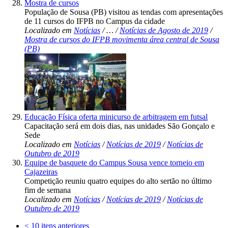
Mostra de cursos
População de Sousa (PB) visitou as tendas com apresentações
de 11 cursos do IFPB no Campus da cidade
Localizado em
Notícias
/
…
/
Notícias de Agosto de 2019
/
Mostra de cursos do IFPB movimenta área central de Sousa
(PB)
Educação Física oferta minicurso de arbitragem em futsal
Capacitação será em dois dias, nas unidades São Gonçalo e
Sede
Localizado em
Notícias
/
Notícias de 2019
/
Notícias de
Outubro de 2019
Equipe de basquete do Campus Sousa vence torneio em
Cajazeiras
Competição reuniu quatro equipes do alto sertão no último
fim de semana
Localizado em
Notícias
/
Notícias de 2019
/
Notícias de
Outubro de 2019
<
10 itens anteriores