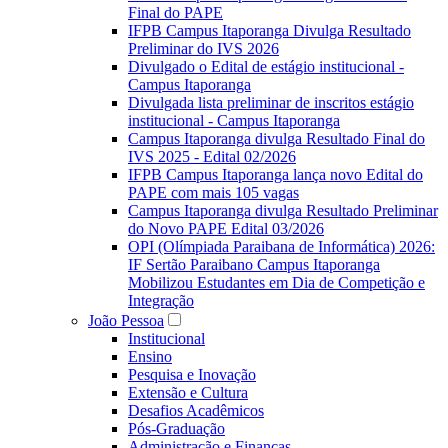
Final do PAPE
IFPB Campus Itaporanga Divulga Resultado
Preliminar do IVS 2026
Divulgado o Edital de estágio institucional -
Campus Itaporanga
Divulgada lista preliminar de inscritos estágio
institucional - Campus Itaporanga
Campus Itaporanga divulga Resultado Final do
IVS 2025 - Edital 02/2026
IFPB Campus Itaporanga lança novo Edital do
PAPE com mais 105 vagas
Campus Itaporanga divulga Resultado Preliminar
do Novo PAPE Edital 03/2026
OPI (Olímpiada Paraibana de Informática) 2026:
IF Sertão Paraibano Campus Itaporanga
Mobilizou Estudantes em Dia de Competição e
Integração
João Pessoa
Institucional
Ensino
Pesquisa e Inovação
Extensão e Cultura
Desafios Acadêmicos
Pós-Graduação
Administração e Finanças