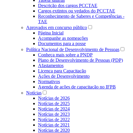
Tabela salarial
Descrição dos cargos PCCTAE
Cargos extintos ou vedados do PCCTAE
Reconhecimento de Saberes e Competências -
TAE
Aprovados em concurso público
Página Inicial
Acompanhe as nomeações
Documentos para a posse
Política Nacional de Desenvolvimento de Pessoas
Conheça mais sobre a PNDP
Plano de Desenvolvimento de Pessoas (PDP)
Afastamentos
Licença para Capacitação
Ações de Desenvolvimento
Normativos
Agenda de ações de capacitação no IFPB
Notícias
Notícias de 2026
Notícias de 2025
Notícias de 2024
Notícias de 2023
Notícias de 2022
Notícias de 2021
Notícias de 2020