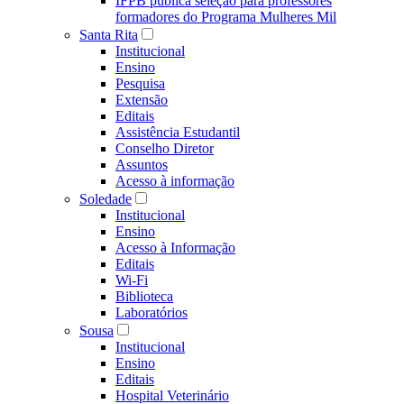
IFPB publica seleção para professores
formadores do Programa Mulheres Mil
Santa Rita
Institucional
Ensino
Pesquisa
Extensão
Editais
Assistência Estudantil
Conselho Diretor
Assuntos
Acesso à informação
Soledade
Institucional
Ensino
Acesso à Informação
Editais
Wi-Fi
Biblioteca
Laboratórios
Sousa
Institucional
Ensino
Editais
Hospital Veterinário