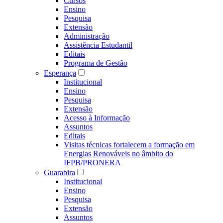
Cursos
Ensino
Pesquisa
Extensão
Administração
Assistência Estudantil
Editais
Programa de Gestão
Esperança
Institucional
Ensino
Pesquisa
Extensão
Acesso à Informação
Assuntos
Editais
Visitas técnicas fortalecem a formação em
Energias Renováveis no âmbito do
IFPB/PRONERA
Guarabira
Institucional
Ensino
Pesquisa
Extensão
Assuntos