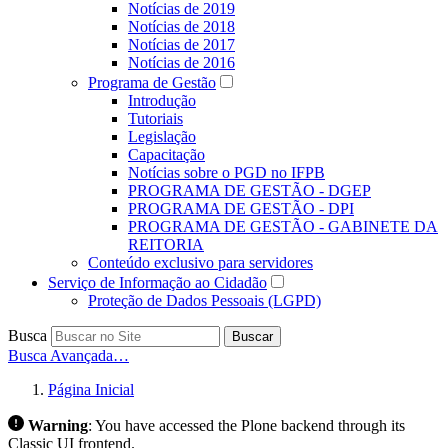
Notícias de 2019
Notícias de 2018
Notícias de 2017
Notícias de 2016
Programa de Gestão
Introdução
Tutoriais
Legislação
Capacitação
Notícias sobre o PGD no IFPB
PROGRAMA DE GESTÃO - DGEP
PROGRAMA DE GESTÃO - DPI
PROGRAMA DE GESTÃO - GABINETE DA
REITORIA
Conteúdo exclusivo para servidores
Serviço de Informação ao Cidadão
Proteção de Dados Pessoais (LGPD)
Busca
Buscar
Busca Avançada…
Página Inicial
Warning
:
You have accessed the Plone backend through its
Classic UI frontend.