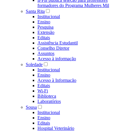
IFPB publica seleção para professores
formadores do Programa Mulheres Mil
Santa Rita
Institucional
Ensino
Pesquisa
Extensão
Editais
Assistência Estudantil
Conselho Diretor
Assuntos
Acesso à informação
Soledade
Institucional
Ensino
Acesso à Informação
Editais
Wi-Fi
Biblioteca
Laboratórios
Sousa
Institucional
Ensino
Editais
Hospital Veterinário