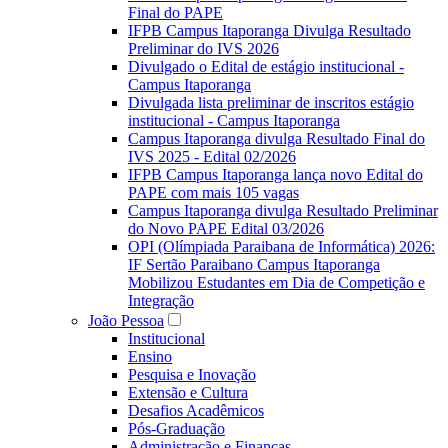
Final do PAPE
IFPB Campus Itaporanga Divulga Resultado
Preliminar do IVS 2026
Divulgado o Edital de estágio institucional -
Campus Itaporanga
Divulgada lista preliminar de inscritos estágio
institucional - Campus Itaporanga
Campus Itaporanga divulga Resultado Final do
IVS 2025 - Edital 02/2026
IFPB Campus Itaporanga lança novo Edital do
PAPE com mais 105 vagas
Campus Itaporanga divulga Resultado Preliminar
do Novo PAPE Edital 03/2026
OPI (Olímpiada Paraibana de Informática) 2026:
IF Sertão Paraibano Campus Itaporanga
Mobilizou Estudantes em Dia de Competição e
Integração
João Pessoa
Institucional
Ensino
Pesquisa e Inovação
Extensão e Cultura
Desafios Acadêmicos
Pós-Graduação
Administração e Finanças