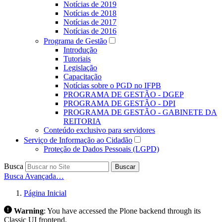
Notícias de 2019
Notícias de 2018
Notícias de 2017
Notícias de 2016
Programa de Gestão
Introdução
Tutoriais
Legislação
Capacitação
Notícias sobre o PGD no IFPB
PROGRAMA DE GESTÃO - DGEP
PROGRAMA DE GESTÃO - DPI
PROGRAMA DE GESTÃO - GABINETE DA
REITORIA
Conteúdo exclusivo para servidores
Serviço de Informação ao Cidadão
Proteção de Dados Pessoais (LGPD)
Busca
Buscar
Busca Avançada…
Página Inicial
Warning
:
You have accessed the Plone backend through its
Classic UI frontend.