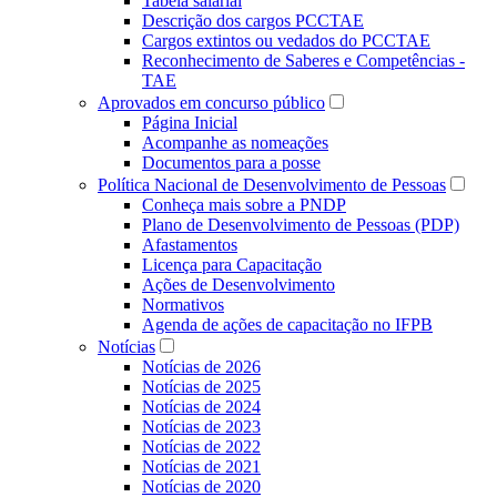
Tabela salarial
Descrição dos cargos PCCTAE
Cargos extintos ou vedados do PCCTAE
Reconhecimento de Saberes e Competências -
TAE
Aprovados em concurso público
Página Inicial
Acompanhe as nomeações
Documentos para a posse
Política Nacional de Desenvolvimento de Pessoas
Conheça mais sobre a PNDP
Plano de Desenvolvimento de Pessoas (PDP)
Afastamentos
Licença para Capacitação
Ações de Desenvolvimento
Normativos
Agenda de ações de capacitação no IFPB
Notícias
Notícias de 2026
Notícias de 2025
Notícias de 2024
Notícias de 2023
Notícias de 2022
Notícias de 2021
Notícias de 2020