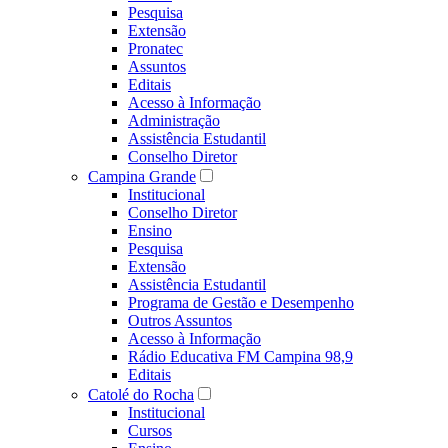
Pesquisa
Extensão
Pronatec
Assuntos
Editais
Acesso à Informação
Administração
Assistência Estudantil
Conselho Diretor
Campina Grande
Institucional
Conselho Diretor
Ensino
Pesquisa
Extensão
Assistência Estudantil
Programa de Gestão e Desempenho
Outros Assuntos
Acesso à Informação
Rádio Educativa FM Campina 98,9
Editais
Catolé do Rocha
Institucional
Cursos