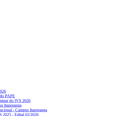
2026
l do PAPE
minar do IVS 2026
us Itaporanga
titucional - Campus Itaporanga
S 2025 - Edital 02/2026