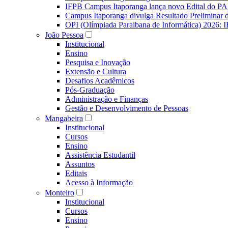
IFPB Campus Itaporanga lança novo Edital do P
Campus Itaporanga divulga Resultado Preliminar
OPI (Olímpiada Paraibana de Informática) 2026: 
João Pessoa
Institucional
Ensino
Pesquisa e Inovação
Extensão e Cultura
Desafios Acadêmicos
Pós-Graduação
Administração e Finanças
Gestão e Desenvolvimento de Pessoas
Mangabeira
Institucional
Cursos
Ensino
Assistência Estudantil
Assuntos
Editais
Acesso à Informação
Monteiro
Institucional
Cursos
Ensino