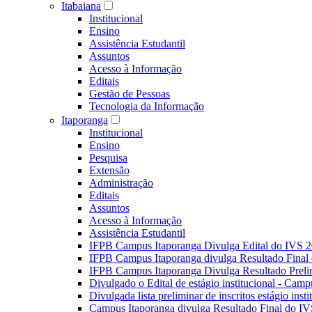
Itabaiana
Institucional
Ensino
Assistência Estudantil
Assuntos
Acesso à Informação
Editais
Gestão de Pessoas
Tecnologia da Informação
Itaporanga
Institucional
Ensino
Pesquisa
Extensão
Administração
Editais
Assuntos
Acesso à Informação
Assistência Estudantil
IFPB Campus Itaporanga Divulga Edital do IVS 
IFPB Campus Itaporanga divulga Resultado Fina
IFPB Campus Itaporanga Divulga Resultado Preli
Divulgado o Edital de estágio institucional - Camp
Divulgada lista preliminar de inscritos estágio ins
Campus Itaporanga divulga Resultado Final do IV