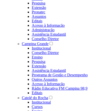
Pesquisa
Extensão
Pronatec
Assuntos
Editais
Acesso à Informação
Administração
Assistência Estudantil
Conselho Diretor
Campina Grande
Institucional
Conselho Diretor
Ensino
Pesquisa
Extensão
Assistência Estudantil
Programa de Gestão e Desempenho
Outros Assuntos
Acesso à Informação
Rádio Educativa FM Campina 98,9
Editais
Catolé do Rocha
Institucional
Cursos