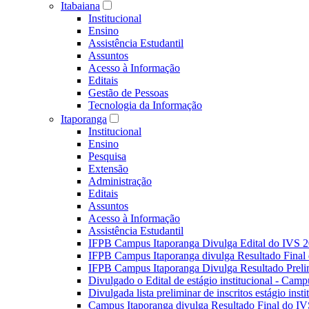
Itabaiana
Institucional
Ensino
Assistência Estudantil
Assuntos
Acesso à Informação
Editais
Gestão de Pessoas
Tecnologia da Informação
Itaporanga
Institucional
Ensino
Pesquisa
Extensão
Administração
Editais
Assuntos
Acesso à Informação
Assistência Estudantil
IFPB Campus Itaporanga Divulga Edital do IVS 
IFPB Campus Itaporanga divulga Resultado Fina
IFPB Campus Itaporanga Divulga Resultado Preli
Divulgado o Edital de estágio institucional - Camp
Divulgada lista preliminar de inscritos estágio ins
Campus Itaporanga divulga Resultado Final do IV