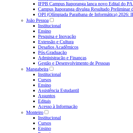
IFPB Campus Itaporanga lança novo Edital do P
Campus Itaporanga divulga Resultado Preliminar
OPI (Olímpiada Paraibana de Informática) 2026: 
João Pessoa
Institucional
Ensino
Pesquisa e Inovação
Extensão e Cultura
Desafios Acadêmicos
Pós-Graduação
Administração e Finanças
Gestão e Desenvolvimento de Pessoas
Mangabeira
Institucional
Cursos
Ensino
Assistência Estudantil
Assuntos
Editais
Acesso à Informação
Monteiro
Institucional
Cursos
Ensino