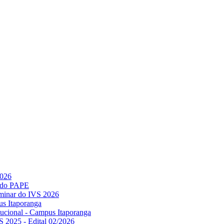
2026
l do PAPE
minar do IVS 2026
us Itaporanga
titucional - Campus Itaporanga
S 2025 - Edital 02/2026