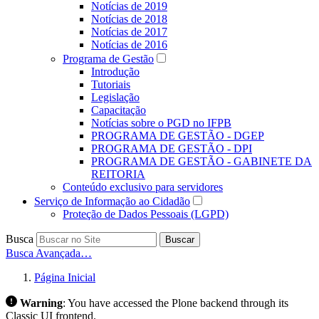
Notícias de 2019
Notícias de 2018
Notícias de 2017
Notícias de 2016
Programa de Gestão
Introdução
Tutoriais
Legislação
Capacitação
Notícias sobre o PGD no IFPB
PROGRAMA DE GESTÃO - DGEP
PROGRAMA DE GESTÃO - DPI
PROGRAMA DE GESTÃO - GABINETE DA
REITORIA
Conteúdo exclusivo para servidores
Serviço de Informação ao Cidadão
Proteção de Dados Pessoais (LGPD)
Busca
Buscar
Busca Avançada…
Página Inicial
Warning
:
You have accessed the Plone backend through its
Classic UI frontend.