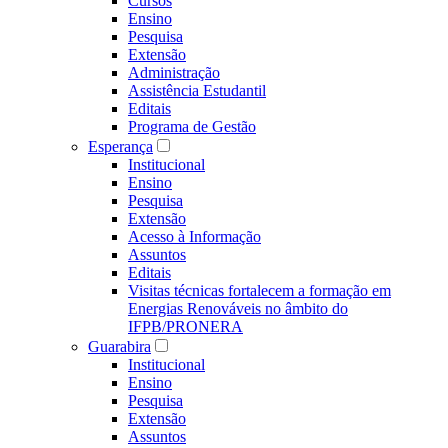
Cursos
Ensino
Pesquisa
Extensão
Administração
Assistência Estudantil
Editais
Programa de Gestão
Esperança
Institucional
Ensino
Pesquisa
Extensão
Acesso à Informação
Assuntos
Editais
Visitas técnicas fortalecem a formação em
Energias Renováveis no âmbito do
IFPB/PRONERA
Guarabira
Institucional
Ensino
Pesquisa
Extensão
Assuntos