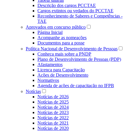
Tabela salarial
Descrição dos cargos PCCTAE
Cargos extintos ou vedados do PCCTAE
Reconhecimento de Saberes e Competências -
TAE
Aprovados em concurso público
Página Inicial
Acompanhe as nomeações
Documentos para a posse
Política Nacional de Desenvolvimento de Pessoas
Conheça mais sobre a PNDP
Plano de Desenvolvimento de Pessoas (PDP)
Afastamentos
Licença para Capacitação
Ações de Desenvolvimento
Normativos
Agenda de ações de capacitação no IFPB
Notícias
Notícias de 2026
Notícias de 2025
Notícias de 2024
Notícias de 2023
Notícias de 2022
Notícias de 2021
Notícias de 2020