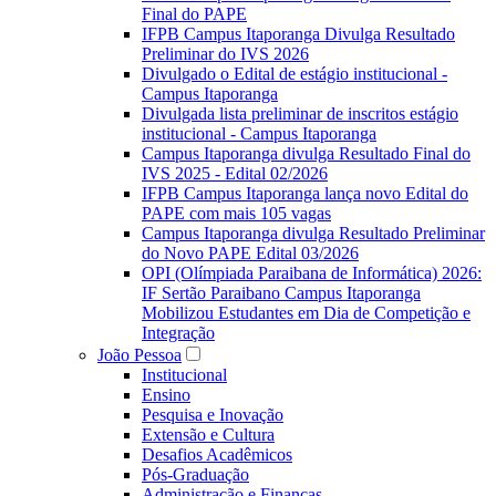
Final do PAPE
IFPB Campus Itaporanga Divulga Resultado
Preliminar do IVS 2026
Divulgado o Edital de estágio institucional -
Campus Itaporanga
Divulgada lista preliminar de inscritos estágio
institucional - Campus Itaporanga
Campus Itaporanga divulga Resultado Final do
IVS 2025 - Edital 02/2026
IFPB Campus Itaporanga lança novo Edital do
PAPE com mais 105 vagas
Campus Itaporanga divulga Resultado Preliminar
do Novo PAPE Edital 03/2026
OPI (Olímpiada Paraibana de Informática) 2026:
IF Sertão Paraibano Campus Itaporanga
Mobilizou Estudantes em Dia de Competição e
Integração
João Pessoa
Institucional
Ensino
Pesquisa e Inovação
Extensão e Cultura
Desafios Acadêmicos
Pós-Graduação
Administração e Finanças