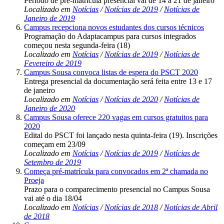
Período de pré-matrícula presencial vai de 14 a 21 de janeiro
Localizado em
Notícias
/
Notícias de 2019
/
Notícias de
Janeiro de 2019
Campus recepciona novos estudantes dos cursos técnicos
Programação do Adaptacampus para cursos integrados
começou nesta segunda-feira (18)
Localizado em
Notícias
/
Notícias de 2019
/
Notícias de
Fevereiro de 2019
Campus Sousa convoca listas de espera do PSCT 2020
Entrega presencial da documentação será feita entre 13 e 17
de janeiro
Localizado em
Notícias
/
Notícias de 2020
/
Notícias de
Janeiro de 2020
Campus Sousa oferece 220 vagas em cursos gratuitos para
2020
Edital do PSCT foi lançado nesta quinta-feira (19). Inscrições
começam em 23/09
Localizado em
Notícias
/
Notícias de 2019
/
Notícias de
Setembro de 2019
Começa pré-matrícula para convocados em 2ª chamada no
Proeja
Prazo para o comparecimento presencial no Campus Sousa
vai até o dia 18/04
Localizado em
Notícias
/
Notícias de 2018
/
Notícias de Abril
de 2018