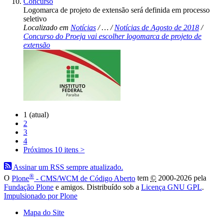
Concurso
Logomarca de projeto de extensão será definida em processo
seletivo
Localizado em
Notícias
/
…
/
Notícias de Agosto de 2018
/
Concurso do Proeja vai escolher logomarca de projeto de
extensão
1
(atual)
2
3
4
Próximos 10 itens
>
Assinar um RSS sempre atualizado.
®
O
Plone
- CMS/WCM de Código Aberto
tem
©
2000-2026 pela
Fundação Plone
e amigos. Distribuído sob a
Licença GNU GPL
.
Impulsionado por Plone
Mapa do Site