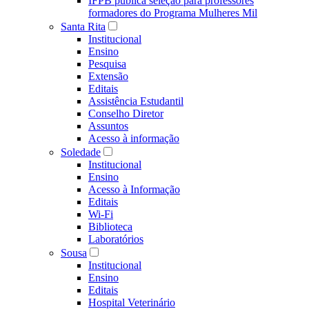
IFPB publica seleção para professores
formadores do Programa Mulheres Mil
Santa Rita
Institucional
Ensino
Pesquisa
Extensão
Editais
Assistência Estudantil
Conselho Diretor
Assuntos
Acesso à informação
Soledade
Institucional
Ensino
Acesso à Informação
Editais
Wi-Fi
Biblioteca
Laboratórios
Sousa
Institucional
Ensino
Editais
Hospital Veterinário