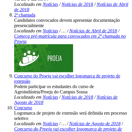
Localizado em
Notícias
/
Notícias de 2018
/
Notícias de Abril
de 2018
2ª chamada
Candidatos convocados devem apresentar documentação
presencialmente
Localizado em
Notícias
/
…
/
Notícias de Abril de 2018
/
Começa pré-matrícula para convocados em 2ª chamada no
Proeja
Concurso do Proeja vai escolher logomarca de projeto de
extensão
Podem participar os estudantes do curso de
Agroindústria/Proeja do Campus Sousa
Localizado em
Notícias
/
Notícias de 2018
/
Notícias de
Agosto de 2018
Concurso
Logomarca de projeto de extensão será definida em processo
seletivo
Localizado em
Notícias
/
…
/
Notícias de Agosto de 2018
/
Concurso do Proeja vai escolher logomarca de projeto de