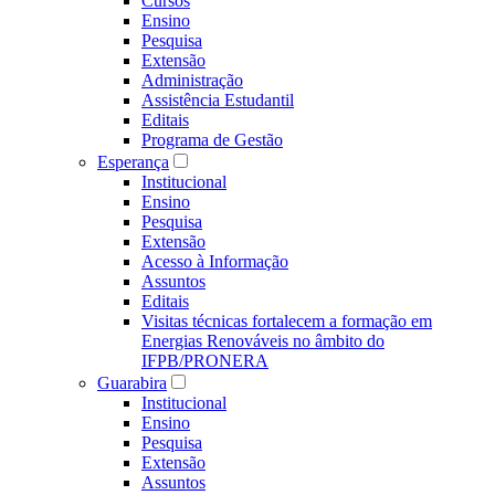
Cursos
Ensino
Pesquisa
Extensão
Administração
Assistência Estudantil
Editais
Programa de Gestão
Esperança
Institucional
Ensino
Pesquisa
Extensão
Acesso à Informação
Assuntos
Editais
Visitas técnicas fortalecem a formação em
Energias Renováveis no âmbito do
IFPB/PRONERA
Guarabira
Institucional
Ensino
Pesquisa
Extensão
Assuntos