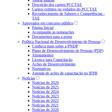
Tabela salarial
Descrição dos cargos PCCTAE
Cargos extintos ou vedados do PCCTAE
Reconhecimento de Saberes e Competências -
TAE
Aprovados em concurso público
Página Inicial
Acompanhe as nomeações
Documentos para a posse
Política Nacional de Desenvolvimento de Pessoas
Conheça mais sobre a PNDP
Plano de Desenvolvimento de Pessoas (PDP)
Afastamentos
Licença para Capacitação
Ações de Desenvolvimento
Normativos
Agenda de ações de capacitação no IFPB
Notícias
Notícias de 2026
Notícias de 2025
Notícias de 2024
Notícias de 2023
Notícias de 2022
Notícias de 2021
Notícias de 2020