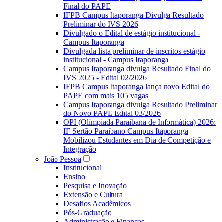
Final do PAPE
IFPB Campus Itaporanga Divulga Resultado
Preliminar do IVS 2026
Divulgado o Edital de estágio institucional -
Campus Itaporanga
Divulgada lista preliminar de inscritos estágio
institucional - Campus Itaporanga
Campus Itaporanga divulga Resultado Final do
IVS 2025 - Edital 02/2026
IFPB Campus Itaporanga lança novo Edital do
PAPE com mais 105 vagas
Campus Itaporanga divulga Resultado Preliminar
do Novo PAPE Edital 03/2026
OPI (Olímpiada Paraibana de Informática) 2026:
IF Sertão Paraibano Campus Itaporanga
Mobilizou Estudantes em Dia de Competição e
Integração
João Pessoa
Institucional
Ensino
Pesquisa e Inovação
Extensão e Cultura
Desafios Acadêmicos
Pós-Graduação
Administração e Finanças