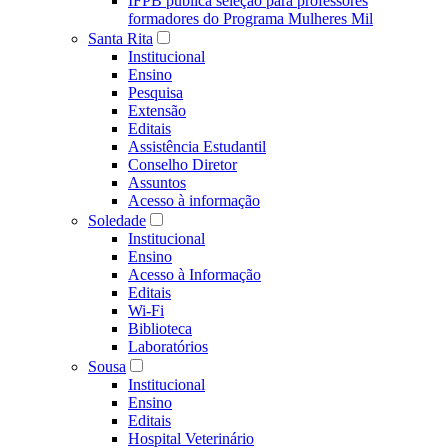
IFPB publica seleção para professores
formadores do Programa Mulheres Mil
Santa Rita
Institucional
Ensino
Pesquisa
Extensão
Editais
Assistência Estudantil
Conselho Diretor
Assuntos
Acesso à informação
Soledade
Institucional
Ensino
Acesso à Informação
Editais
Wi-Fi
Biblioteca
Laboratórios
Sousa
Institucional
Ensino
Editais
Hospital Veterinário