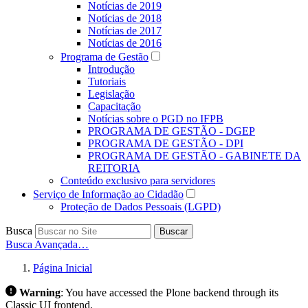
Notícias de 2019
Notícias de 2018
Notícias de 2017
Notícias de 2016
Programa de Gestão
Introdução
Tutoriais
Legislação
Capacitação
Notícias sobre o PGD no IFPB
PROGRAMA DE GESTÃO - DGEP
PROGRAMA DE GESTÃO - DPI
PROGRAMA DE GESTÃO - GABINETE DA
REITORIA
Conteúdo exclusivo para servidores
Serviço de Informação ao Cidadão
Proteção de Dados Pessoais (LGPD)
Busca
Buscar
Busca Avançada…
Página Inicial
Warning
:
You have accessed the Plone backend through its
Classic UI frontend.