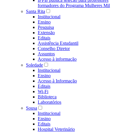
IFPB publica seleção para professores
formadores do Programa Mulheres Mil
Santa Rita
Institucional
Ensino
Pesquisa
Extensão
Editais
Assistência Estudantil
Conselho Diretor
Assuntos
Acesso à informação
Soledade
Institucional
Ensino
Acesso à Informação
Editais
Wi-Fi
Biblioteca
Laboratórios
Sousa
Institucional
Ensino
Editais
Hospital Veterinário