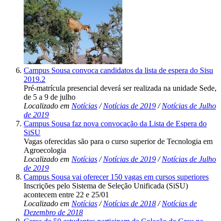
Campus Sousa convoca candidatos da lista de espera do Sisu
2019.2
Pré-matrícula presencial deverá ser realizada na unidade Sede,
de 5 a 9 de julho
Localizado em
Notícias
/
Notícias de 2019
/
Notícias de Julho
de 2019
Campus Sousa faz nova convocação da Lista de Espera do
SiSU
Vagas oferecidas são para o curso superior de Tecnologia em
Agroecologia
Localizado em
Notícias
/
Notícias de 2019
/
Notícias de Julho
de 2019
Campus Sousa vai oferecer 150 vagas em cursos superiores
Inscrições pelo Sistema de Seleção Unificada (SiSU)
acontecem entre 22 e 25/01
Localizado em
Notícias
/
Notícias de 2018
/
Notícias de
Dezembro de 2018