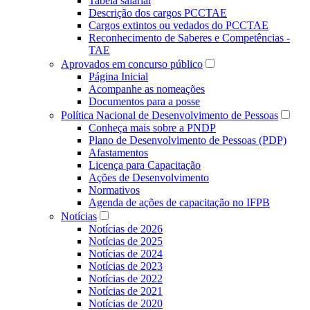
Tabela salarial
Descrição dos cargos PCCTAE
Cargos extintos ou vedados do PCCTAE
Reconhecimento de Saberes e Competências -
TAE
Aprovados em concurso público
Página Inicial
Acompanhe as nomeações
Documentos para a posse
Política Nacional de Desenvolvimento de Pessoas
Conheça mais sobre a PNDP
Plano de Desenvolvimento de Pessoas (PDP)
Afastamentos
Licença para Capacitação
Ações de Desenvolvimento
Normativos
Agenda de ações de capacitação no IFPB
Notícias
Notícias de 2026
Notícias de 2025
Notícias de 2024
Notícias de 2023
Notícias de 2022
Notícias de 2021
Notícias de 2020