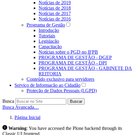
Notícias de 2019
Notícias de 2018
Notícias de 2017
Notícias de 2016
Programa de Gestão
Introdução
Tutoriais
Legislação
Capacitação
Notícias sobre o PGD no IFPB
PROGRAMA DE GESTÃO - DGEP
PROGRAMA DE GESTÃO - DPI
PROGRAMA DE GESTÃO - GABINETE DA
REITORIA
Conteúdo exclusivo para servidores
Serviço de Informação ao Cidadão
Proteção de Dados Pessoais (LGPD)
Busca
Buscar
Busca Avançada…
Página Inicial
Warning
:
You have accessed the Plone backend through its
Classic UI frontend.