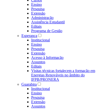
Cursos
Ensino
Pesquisa
Extensão
Administração
Assistência Estudantil
Editais
Programa de Gestão
Esperança
Institucional
Ensino
Pesquisa
Extensão
Acesso à Informação
Assuntos
Editais
Visitas técnicas fortalecem a formação em
Energias Renováveis no âmbito do
IFPB/PRONERA
Guarabira
Institucional
Ensino
Pesquisa
Extensão
Assuntos