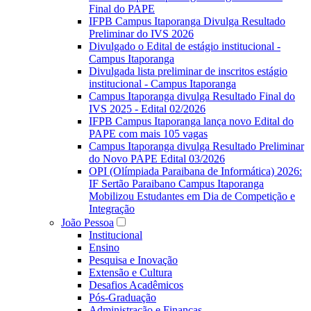
Final do PAPE
IFPB Campus Itaporanga Divulga Resultado
Preliminar do IVS 2026
Divulgado o Edital de estágio institucional -
Campus Itaporanga
Divulgada lista preliminar de inscritos estágio
institucional - Campus Itaporanga
Campus Itaporanga divulga Resultado Final do
IVS 2025 - Edital 02/2026
IFPB Campus Itaporanga lança novo Edital do
PAPE com mais 105 vagas
Campus Itaporanga divulga Resultado Preliminar
do Novo PAPE Edital 03/2026
OPI (Olímpiada Paraibana de Informática) 2026:
IF Sertão Paraibano Campus Itaporanga
Mobilizou Estudantes em Dia de Competição e
Integração
João Pessoa
Institucional
Ensino
Pesquisa e Inovação
Extensão e Cultura
Desafios Acadêmicos
Pós-Graduação
Administração e Finanças