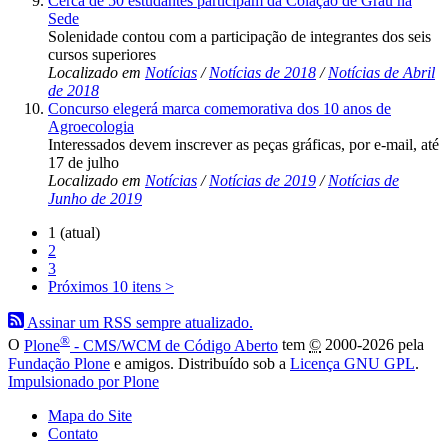
Cerca de 50 estudantes participam da Colação de Grau na
Sede
Solenidade contou com a participação de integrantes dos seis
cursos superiores
Localizado em
Notícias
/
Notícias de 2018
/
Notícias de Abril
de 2018
Concurso elegerá marca comemorativa dos 10 anos de
Agroecologia
Interessados devem inscrever as peças gráficas, por e-mail, até
17 de julho
Localizado em
Notícias
/
Notícias de 2019
/
Notícias de
Junho de 2019
1
(atual)
2
3
Próximos 10 itens
>
Assinar um RSS sempre atualizado.
®
O
Plone
- CMS/WCM de Código Aberto
tem
©
2000-2026 pela
Fundação Plone
e amigos. Distribuído sob a
Licença GNU GPL
.
Impulsionado por Plone
Mapa do Site
Contato