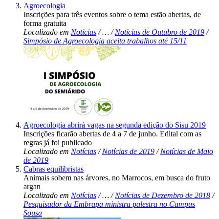
Agroecologia
Inscrições para três eventos sobre o tema estão abertas, de
forma gratuita
Localizado em
Notícias
/
…
/
Notícias de Outubro de 2019
/
Simpósio de Agroecologia aceita trabalhos até 15/11
Agroecologia abrirá vagas na segunda edição do Sisu 2019
Inscrições ficarão abertas de 4 a 7 de junho. Edital com as
regras já foi publicado
Localizado em
Notícias
/
Notícias de 2019
/
Notícias de Maio
de 2019
Cabras equilibristas
Animais sobem nas árvores, no Marrocos, em busca do fruto
argan
Localizado em
Notícias
/
…
/
Notícias de Dezembro de 2018
/
Pesquisador da Embrapa ministra palestra no Campus
Sousa