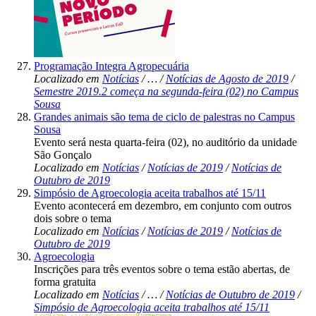
Programação Integra Agropecuária
Localizado em
Notícias
/
…
/
Notícias de Agosto de 2019
/
Semestre 2019.2 começa na segunda-feira (02) no Campus
Sousa
Grandes animais são tema de ciclo de palestras no Campus
Sousa
Evento será nesta quarta-feira (02), no auditório da unidade
São Gonçalo
Localizado em
Notícias
/
Notícias de 2019
/
Notícias de
Outubro de 2019
Simpósio de Agroecologia aceita trabalhos até 15/11
Evento acontecerá em dezembro, em conjunto com outros
dois sobre o tema
Localizado em
Notícias
/
Notícias de 2019
/
Notícias de
Outubro de 2019
Agroecologia
Inscrições para três eventos sobre o tema estão abertas, de
forma gratuita
Localizado em
Notícias
/
…
/
Notícias de Outubro de 2019
/
Simpósio de Agroecologia aceita trabalhos até 15/11