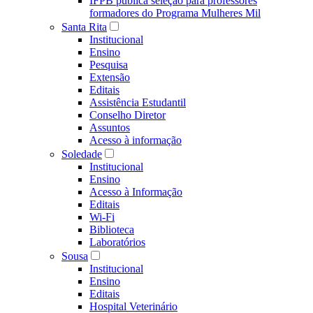
IFPB publica seleção para professores
formadores do Programa Mulheres Mil
Santa Rita
Institucional
Ensino
Pesquisa
Extensão
Editais
Assistência Estudantil
Conselho Diretor
Assuntos
Acesso à informação
Soledade
Institucional
Ensino
Acesso à Informação
Editais
Wi-Fi
Biblioteca
Laboratórios
Sousa
Institucional
Ensino
Editais
Hospital Veterinário