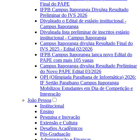
Final do PAPE
IFPB Campus Itaporanga Divulga Resultado
Preliminar do IVS 2026
Divulgado o Edital de estágio institucional -
Campus Itaporanga
Divulgada lista preliminar de inscritos estágio
institucional - Campus Itaporanga
Campus Itaporanga divulga Resultado Final do
IVS 2025 - Edital 02/2026
IFPB Campus Itaporanga lança novo Edital do
PAPE com mais 105 vagas
Campus Itaporanga divulga Resultado Preliminar
do Novo PAPE Edital 03/2026
OPI (Olímpiada Paraibana de Informática) 2026:
IF Sertão Paraibano Campus Itaporanga
Mobilizou Estudantes em Dia de Competição e
Integração
João Pessoa
Institucional
Ensino
Pesquisa e Inovação
Extensão e Cultura
Desafios Acadêmicos
Pós-Graduação
Administração e Finanças