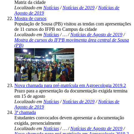
Matriz da cidade
Localizado em
Notícias
/
Notícias de 2019
/
Notícias de
Agosto de 2019
Mostra de cursos
População de Sousa (PB) visitou as tendas com apresentações
de 11 cursos do IFPB no Campus da cidade
Localizado em
Notícias
/
…
/
Notícias de Agosto de 2019
/
Mostra de cursos do IFPB movimenta área central de Sousa
(PB)
Nova chamada para pré-matrícula em Agroecologia 2019.2
Prazo para a apresentação da documentação exigida termina
em 15 de agosto
Localizado em
Notícias
/
Notícias de 2019
/
Notícias de
Agosto de 2019
3ª chamada
Estudantes convocados devem apresentar a documentação
exigida, presencialmente
Localizado em
Notícias
/
…
/
Notícias de Agosto de 2019
/
Nova chamada para pré-matrícula em Agroecologia 2019.2