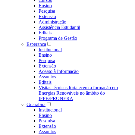
Cursos
Ensino
Pesquisa
Extensão
Administração
Assistência Estudantil
Editais
Programa de Gestão
Esperança
Institucional
Ensino
Pesquisa
Extensão
Acesso à Informação
Assuntos
Editais
Visitas técnicas fortalecem a formação em
Energias Renováveis no âmbito do
IFPB/PRONERA
Guarabira
Institucional
Ensino
Pesquisa
Extensão
Assuntos