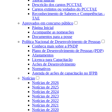
Tabela salarial
Descrição dos cargos PCCTAE
Cargos extintos ou vedados do PCCTAE
Reconhecimento de Saberes e Competências -
TAE
Aprovados em concurso público
Página Inicial
Acompanhe as nomeações
Documentos para a posse
Política Nacional de Desenvolvimento de Pessoas
Conheça mais sobre a PNDP
Plano de Desenvolvimento de Pessoas (PDP)
Afastamentos
Licença para Capacitação
Ações de Desenvolvimento
Normativos
Agenda de ações de capacitação no IFPB
Notícias
Notícias de 2026
Notícias de 2025
Notícias de 2024
Notícias de 2023
Notícias de 2022
Notícias de 2021
Notícias de 2020