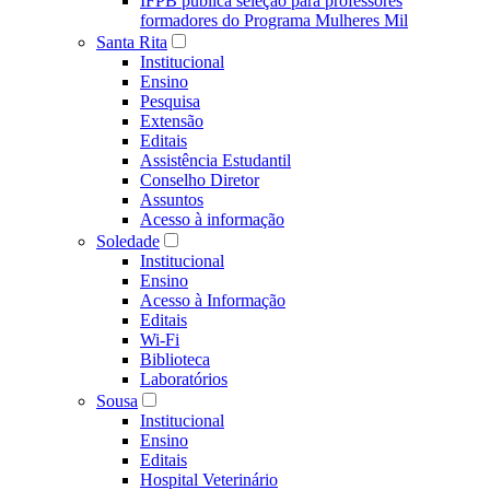
IFPB publica seleção para professores
formadores do Programa Mulheres Mil
Santa Rita
Institucional
Ensino
Pesquisa
Extensão
Editais
Assistência Estudantil
Conselho Diretor
Assuntos
Acesso à informação
Soledade
Institucional
Ensino
Acesso à Informação
Editais
Wi-Fi
Biblioteca
Laboratórios
Sousa
Institucional
Ensino
Editais
Hospital Veterinário