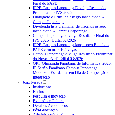
Final do PAPE
IFPB Campus Itaporanga Divulga Resultado
Preliminar do IVS 2026
Divulgado o Edital de estágio institucional -
Campus Itaporanga
Divulgada lista preliminar de inscritos estágio
institucional - Campus Itaporanga
Campus Itaporanga divulga Resultado Final do
IVS 2025 - Edital 02/2026
IFPB Campus Itaporanga lança novo Edital do
PAPE com mais 105 vagas
Campus Itaporanga divulga Resultado Preliminar
do Novo PAPE Edital 03/2026
OPI (Olímpiada Paraibana de Informática) 2026:
IF Sertão Paraibano Campus Itaporanga
Mobilizou Estudantes em Dia de Competição e
Integração
João Pessoa
Institucional
Ensino
Pesquisa e Inovação
Extensão e Cultura
Desafios Acadêmicos
Pós-Graduação
Administração e Finanças