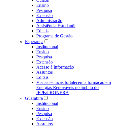
Cursos
Ensino
Pesquisa
Extensão
Administração
Assistência Estudantil
Editais
Programa de Gestão
Esperança
Institucional
Ensino
Pesquisa
Extensão
Acesso à Informação
Assuntos
Editais
Visitas técnicas fortalecem a formação em
Energias Renováveis no âmbito do
IFPB/PRONERA
Guarabira
Institucional
Ensino
Pesquisa
Extensão
Assuntos