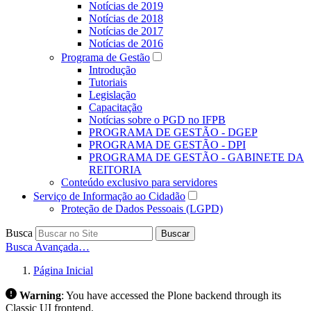
Notícias de 2019
Notícias de 2018
Notícias de 2017
Notícias de 2016
Programa de Gestão
Introdução
Tutoriais
Legislação
Capacitação
Notícias sobre o PGD no IFPB
PROGRAMA DE GESTÃO - DGEP
PROGRAMA DE GESTÃO - DPI
PROGRAMA DE GESTÃO - GABINETE DA
REITORIA
Conteúdo exclusivo para servidores
Serviço de Informação ao Cidadão
Proteção de Dados Pessoais (LGPD)
Busca
Buscar
Busca Avançada…
Página Inicial
Warning
:
You have accessed the Plone backend through its
Classic UI frontend.