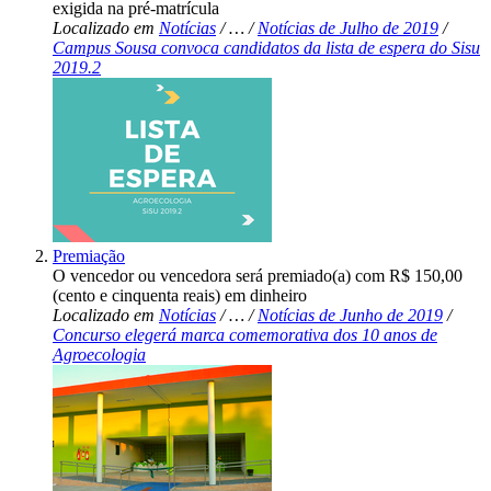
exigida na pré-matrícula
Localizado em
Notícias
/
…
/
Notícias de Julho de 2019
/
Campus Sousa convoca candidatos da lista de espera do Sisu
2019.2
Premiação
O vencedor ou vencedora será premiado(a) com R$ 150,00
(cento e cinquenta reais) em dinheiro
Localizado em
Notícias
/
…
/
Notícias de Junho de 2019
/
Concurso elegerá marca comemorativa dos 10 anos de
Agroecologia