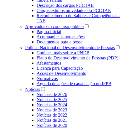
Tabela salarial
Descrição dos cargos PCCTAE
Cargos extintos ou vedados do PCCTAE
Reconhecimento de Saberes e Competências -
TAE
Aprovados em concurso público
Página Inicial
Acompanhe as nomeações
Documentos para a posse
Política Nacional de Desenvolvimento de Pessoas
Conheça mais sobre a PNDP
Plano de Desenvolvimento de Pessoas (PDP)
Afastamentos
Licença para Capacitação
Ações de Desenvolvimento
Normativos
Agenda de ações de capacitação no IFPB
Notícias
Notícias de 2026
Notícias de 2025
Notícias de 2024
Notícias de 2023
Notícias de 2022
Notícias de 2021
Notícias de 2020