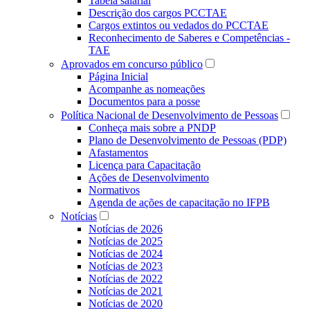
Tabela salarial
Descrição dos cargos PCCTAE
Cargos extintos ou vedados do PCCTAE
Reconhecimento de Saberes e Competências -
TAE
Aprovados em concurso público
Página Inicial
Acompanhe as nomeações
Documentos para a posse
Política Nacional de Desenvolvimento de Pessoas
Conheça mais sobre a PNDP
Plano de Desenvolvimento de Pessoas (PDP)
Afastamentos
Licença para Capacitação
Ações de Desenvolvimento
Normativos
Agenda de ações de capacitação no IFPB
Notícias
Notícias de 2026
Notícias de 2025
Notícias de 2024
Notícias de 2023
Notícias de 2022
Notícias de 2021
Notícias de 2020