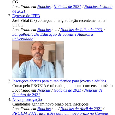
CG
Localizado em
Notícias
/
Notícias de 2021
/
Notícias de Julho
de 2021
Egresso do IFPB
José Vidal (57) começou uma graduação recentemente na
UFCG
Localizado em
Notícias
/
…
/
Notícias de Julho de 2021
/
#OrgulhoIF: Da Educação de Jovens e Adultos à
universidade
Inscrições abertas para curso técnico para jovens e adultos
Curso pelo PROEJA é ofertado juntamente com ensino médio
Localizado em
Notícias
/
Notícias de 2021
/
Notícias de
Outubro de 2021
Nova prorrogação
Candidatos ganham novo prazo para inscrições
Localizado em
Notícias
/
…
/
Notícias de Abril de 2021
/
PROEJA 2021: inscrições ganham novo prazo no Campus