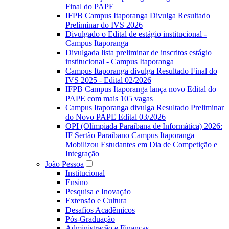
Final do PAPE
IFPB Campus Itaporanga Divulga Resultado
Preliminar do IVS 2026
Divulgado o Edital de estágio institucional -
Campus Itaporanga
Divulgada lista preliminar de inscritos estágio
institucional - Campus Itaporanga
Campus Itaporanga divulga Resultado Final do
IVS 2025 - Edital 02/2026
IFPB Campus Itaporanga lança novo Edital do
PAPE com mais 105 vagas
Campus Itaporanga divulga Resultado Preliminar
do Novo PAPE Edital 03/2026
OPI (Olímpiada Paraibana de Informática) 2026:
IF Sertão Paraibano Campus Itaporanga
Mobilizou Estudantes em Dia de Competição e
Integração
João Pessoa
Institucional
Ensino
Pesquisa e Inovação
Extensão e Cultura
Desafios Acadêmicos
Pós-Graduação
Administração e Finanças