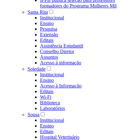
IFPB publica seleção para professores
formadores do Programa Mulheres Mil
Santa Rita
Institucional
Ensino
Pesquisa
Extensão
Editais
Assistência Estudantil
Conselho Diretor
Assuntos
Acesso à informação
Soledade
Institucional
Ensino
Acesso à Informação
Editais
Wi-Fi
Biblioteca
Laboratórios
Sousa
Institucional
Ensino
Editais
Hospital Veterinário