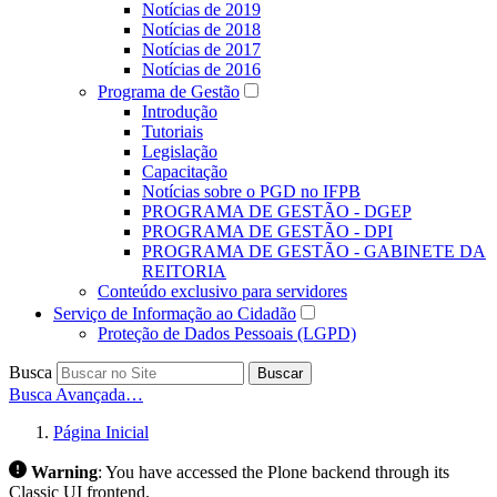
Notícias de 2019
Notícias de 2018
Notícias de 2017
Notícias de 2016
Programa de Gestão
Introdução
Tutoriais
Legislação
Capacitação
Notícias sobre o PGD no IFPB
PROGRAMA DE GESTÃO - DGEP
PROGRAMA DE GESTÃO - DPI
PROGRAMA DE GESTÃO - GABINETE DA
REITORIA
Conteúdo exclusivo para servidores
Serviço de Informação ao Cidadão
Proteção de Dados Pessoais (LGPD)
Busca
Buscar
Busca Avançada…
Página Inicial
Warning
:
You have accessed the Plone backend through its
Classic UI frontend.