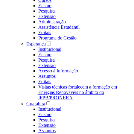
Cursos
Ensino
Pesquisa
Extensão
Administração
Assistência Estudantil
Editais
Programa de Gestão
Esperança
Institucional
Ensino
Pesquisa
Extensão
Acesso à Informação
Assuntos
Editais
Visitas técnicas fortalecem a formação em
Energias Renováveis no âmbito do
IFPB/PRONERA
Guarabira
Institucional
Ensino
Pesquisa
Extensão
Assuntos