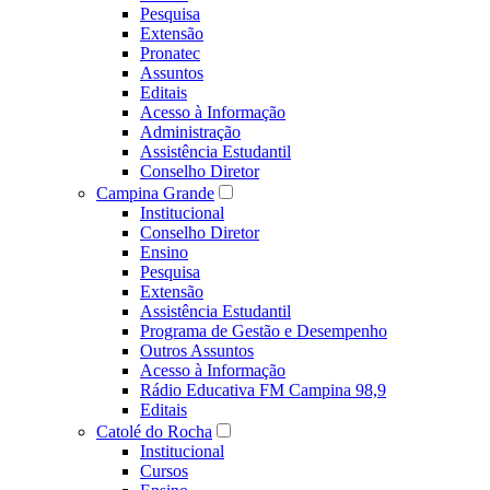
Pesquisa
Extensão
Pronatec
Assuntos
Editais
Acesso à Informação
Administração
Assistência Estudantil
Conselho Diretor
Campina Grande
Institucional
Conselho Diretor
Ensino
Pesquisa
Extensão
Assistência Estudantil
Programa de Gestão e Desempenho
Outros Assuntos
Acesso à Informação
Rádio Educativa FM Campina 98,9
Editais
Catolé do Rocha
Institucional
Cursos