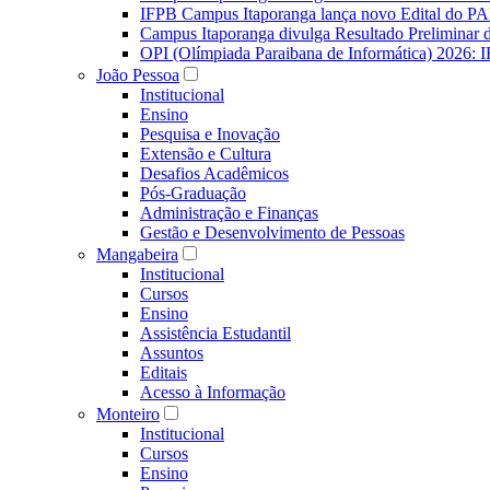
IFPB Campus Itaporanga lança novo Edital do P
Campus Itaporanga divulga Resultado Preliminar
OPI (Olímpiada Paraibana de Informática) 2026: 
João Pessoa
Institucional
Ensino
Pesquisa e Inovação
Extensão e Cultura
Desafios Acadêmicos
Pós-Graduação
Administração e Finanças
Gestão e Desenvolvimento de Pessoas
Mangabeira
Institucional
Cursos
Ensino
Assistência Estudantil
Assuntos
Editais
Acesso à Informação
Monteiro
Institucional
Cursos
Ensino