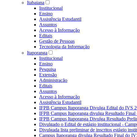
Itabaiana
Institucional
Ensino
Assistência Estudantil
Assuntos
Acesso à Informação
Editais
Gestão de Pessoas
Tecnologia da Informação
Itaporanga
Institucional
Ensino
Pesquisa
Extensão
Administração
Editais
Assuntos
Acesso à Informação
Assistência Estudantil
IFPB Campus Itaporanga Divulga Edital do IVS 
IFPB Campus Itaporanga divulga Resultado Fina
IFPB Campus Itaporanga Divulga Resultado Preli
Divulgado o Edital de estágio institucional - Camp
Divulgada lista preliminar de inscritos estágio ins
Campus Itaporanga divulga Resultado Final do IV