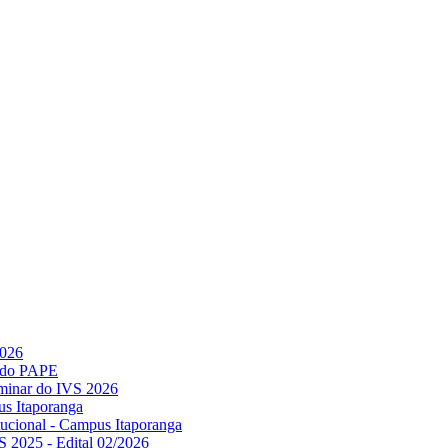
2026
l do PAPE
minar do IVS 2026
us Itaporanga
titucional - Campus Itaporanga
S 2025 - Edital 02/2026