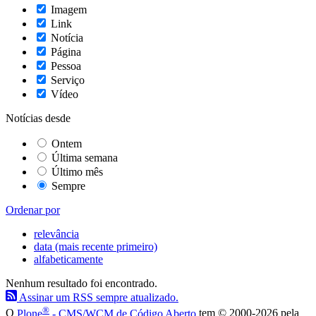
Imagem
Link
Notícia
Página
Pessoa
Serviço
Vídeo
Notícias desde
Ontem
Última semana
Último mês
Sempre
Ordenar por
relevância
data (mais recente primeiro)
alfabeticamente
Nenhum resultado foi encontrado.
Assinar um RSS sempre atualizado.
®
O
Plone
- CMS/WCM de Código Aberto
tem
©
2000-2026 pela