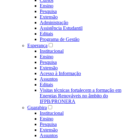
Cursos
Ensino
Pesquisa
Extensão
Administração
Assistência Estudantil
Editais
Programa de Gestão
Esperança
Institucional
Ensino
Pesquisa
Extensão
Acesso à Informação
Assuntos
Editais
Visitas técnicas fortalecem a formação em
Energias Renováveis no âmbito do
IFPB/PRONERA
Guarabira
Institucional
Ensino
Pesquisa
Extensão
Assuntos