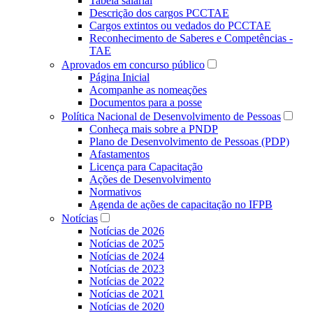
Tabela salarial
Descrição dos cargos PCCTAE
Cargos extintos ou vedados do PCCTAE
Reconhecimento de Saberes e Competências -
TAE
Aprovados em concurso público
Página Inicial
Acompanhe as nomeações
Documentos para a posse
Política Nacional de Desenvolvimento de Pessoas
Conheça mais sobre a PNDP
Plano de Desenvolvimento de Pessoas (PDP)
Afastamentos
Licença para Capacitação
Ações de Desenvolvimento
Normativos
Agenda de ações de capacitação no IFPB
Notícias
Notícias de 2026
Notícias de 2025
Notícias de 2024
Notícias de 2023
Notícias de 2022
Notícias de 2021
Notícias de 2020