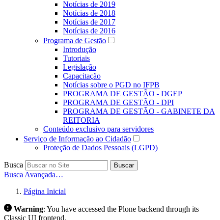
Notícias de 2019
Notícias de 2018
Notícias de 2017
Notícias de 2016
Programa de Gestão
Introdução
Tutoriais
Legislação
Capacitação
Notícias sobre o PGD no IFPB
PROGRAMA DE GESTÃO - DGEP
PROGRAMA DE GESTÃO - DPI
PROGRAMA DE GESTÃO - GABINETE DA
REITORIA
Conteúdo exclusivo para servidores
Serviço de Informação ao Cidadão
Proteção de Dados Pessoais (LGPD)
Busca
Buscar
Busca Avançada…
Página Inicial
Warning
:
You have accessed the Plone backend through its
Classic UI frontend.