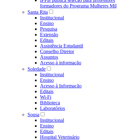
IFPB publica seleção para professores
formadores do Programa Mulheres Mil
Santa Rita
Institucional
Ensino
Pesquisa
Extensão
Editais
Assistência Estudantil
Conselho Diretor
Assuntos
Acesso à informação
Soledade
Institucional
Ensino
Acesso à Informação
Editais
Wi-Fi
Biblioteca
Laboratórios
Sousa
Institucional
Ensino
Editais
Hospital Veterinário