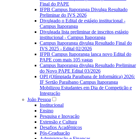
Final do PAPE
IFPB Campus Itaporanga Divulga Resultado
Preliminar do IVS 2026
Divulgado o Edital de estágio institucional -
Campus Itaporanga
Divulgada lista preliminar de inscritos estágio
institucional - Campus Itaporanga
Campus Itaporanga divulga Resultado Final do
IVS 2025 - Edital 02/2026
IFPB Campus Itaporanga lança novo Edital do
PAPE com mais 105 vagas
Campus Itaporanga divulga Resultado Preliminar
do Novo PAPE Edital 03/2026
OPI (Olímpiada Paraibana de Informática) 2026:
IF Sertão Paraibano Campus Itaporanga
Mobilizou Estudantes em Dia de Competição e
Integração
João Pessoa
Institucional
Ensino
Pesquisa e Inovação
Extensão e Cultura
Desafios Acadêmicos
Pós-Graduação
Administração e Finanças